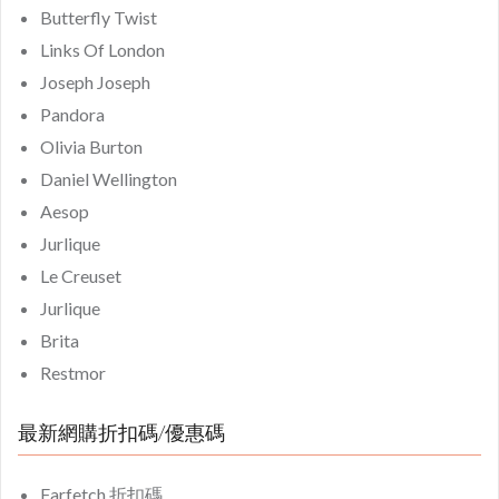
Butterfly Twist
Links Of London
Joseph Joseph
Pandora
Olivia Burton
Daniel Wellington
Aesop
Jurlique
Le Creuset
Jurlique
Brita
Restmor
最新網購折扣碼/優惠碼
Farfetch 折扣碼