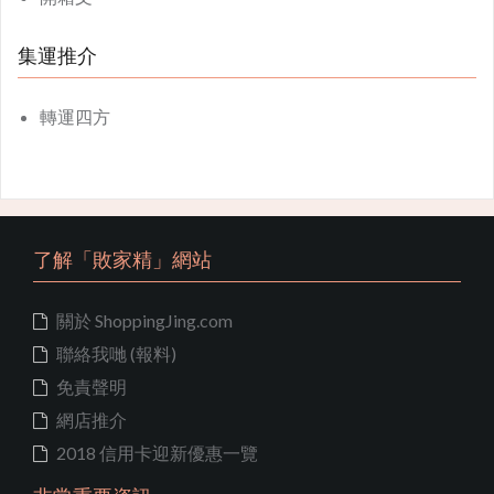
集運推介
轉運四方
了解「敗家精」網站
關於 ShoppingJing.com
聯絡我哋 (報料)
免責聲明
網店推介
2018 信用卡迎新優惠一覽