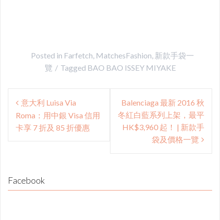
Posted in
Farfetch
,
MatchesFashion
,
新款手袋一
覽
Tagged
BAO BAO ISSEY MIYAKE
Post
意大利 Luisa Via
Balenciaga 最新 2016 秋
navigation
冬紅白藍系列上架，最平
Roma：用中銀 Visa 信用
HK$3,960 起！ | 新款手
卡享 7 折及 85 折優惠
袋及價格一覽
Facebook