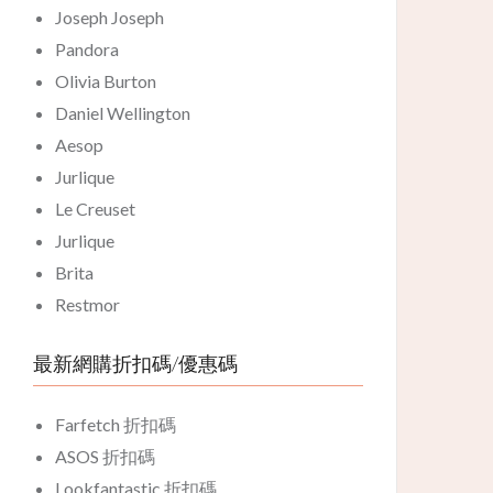
Joseph Joseph
Pandora
Olivia Burton
Daniel Wellington
Aesop
Jurlique
Le Creuset
Jurlique
Brita
Restmor
最新網購折扣碼/優惠碼
Farfetch 折扣碼
ASOS 折扣碼
Lookfantastic 折扣碼