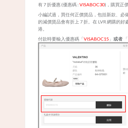
有 7 折優惠 (優惠碼 :
VISABOC30
)，購買正價
小編試過，買任何正價貨品，
包括新款、必備
的減價貨品會有折上 7 折。在 LVR 網購的好
港。
付款時要輸入優惠碼「
VISABOC15
」
或者
「