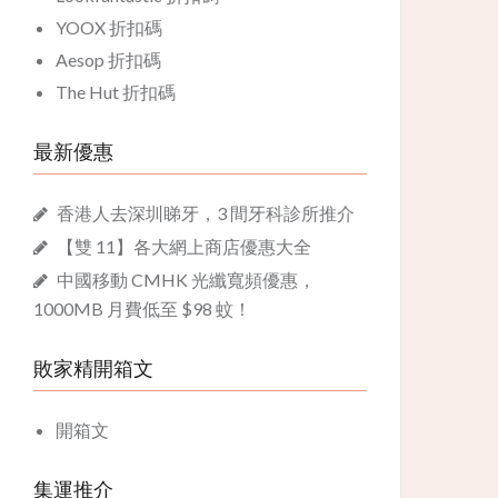
YOOX 折扣碼
Aesop 折扣碼
The Hut 折扣碼
最新優惠
香港人去深圳睇牙，3 間牙科診所推介
【雙 11】各大網上商店優惠大全
中國移動 CMHK 光纖寬頻優惠，
1000MB 月費低至 $98 蚊！
敗家精開箱文
開箱文
集運推介