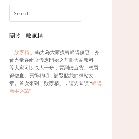
Search
for:
關於「敗家精」
「
敗家精
」竭力為大家搜尋網購優惠，亦
會盡量在網店優惠開始之前跟大家報料，
等大家可以快人一步，買到便宜貨。想買
得便宜、買得精明，請緊貼我們網站文
章。首次來到「敗家精」，請先閱讀 "
網購
新手必讀
"。