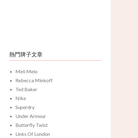
熱門牌子文章
Meli Melo
Rebecca Minkoff
Ted Baker
Nike
Superdry
Under Armour
Butterfly Twist
Links Of London