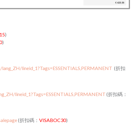
15
)
0
)
log/lang_ZH/lineid_1?Tags=ESSENTIALS,PERMANENT
(折扣
/lang_ZH/lineid_1?Tags=ESSENTIALS,PERMANENT
(折扣碼：
salepage
(折扣碼：
VISABOC30
)