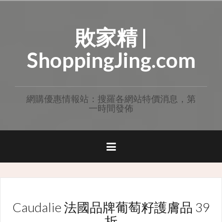
Skip
to
敗家精 |
content
ShoppingJing.com
網購優惠情報站：搜羅各網站特價消息，第
一時間發佈
Caudalie 法國品牌葡萄籽護膚品 39
折