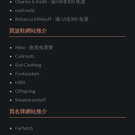
Charles & Keith - 滿 HK$300 免運
meli melo
Rebecca Minkoff - 滿 US$300 免運
買波鞋網站推介
Nike - 會員免運費
Caliroots
End Clothing
Footasylum
HBX
Offspring
Sneakersnstuff
買名牌網站推介
Farfetch