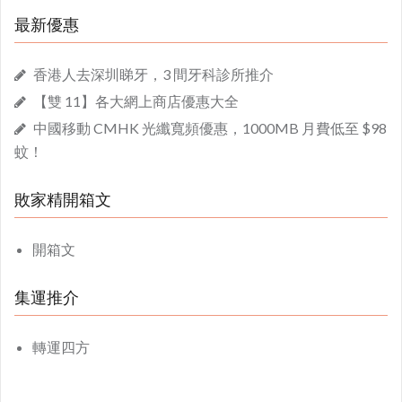
最新優惠
香港人去深圳睇牙，3 間牙科診所推介
【雙 11】各大網上商店優惠大全
中國移動 CMHK 光纖寬頻優惠，1000MB 月費低至 $98
蚊！
敗家精開箱文
開箱文
集運推介
轉運四方