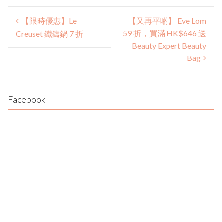
Post
【限時優惠】Le
【又再平啲】 Eve Lom
navigation
59 折，​買滿 HK$646 送
Creuset 鐵鑄鍋 7 折
Beauty Expert Beauty
Bag
Facebook