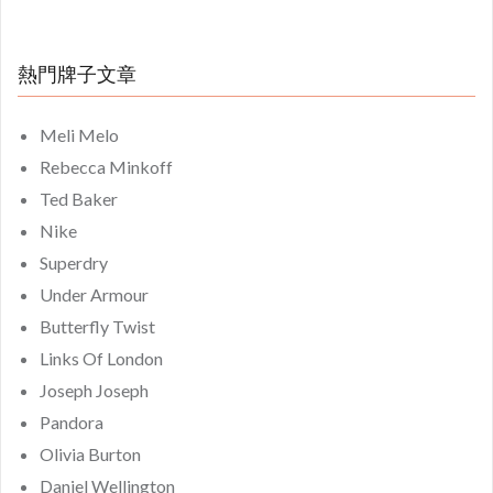
熱門牌子文章
Meli Melo
Rebecca Minkoff
Ted Baker
Nike
Superdry
Under Armour
Butterfly Twist
Links Of London
Joseph Joseph
Pandora
Olivia Burton
Daniel Wellington