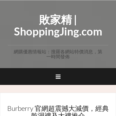
Skip
to
敗家精 |
content
ShoppingJing.com
網購優惠情報站：搜羅各網站特價消息，第
一時間發佈
Burberry 官網超震撼大減價，經典
乾濕褸及大褸推介