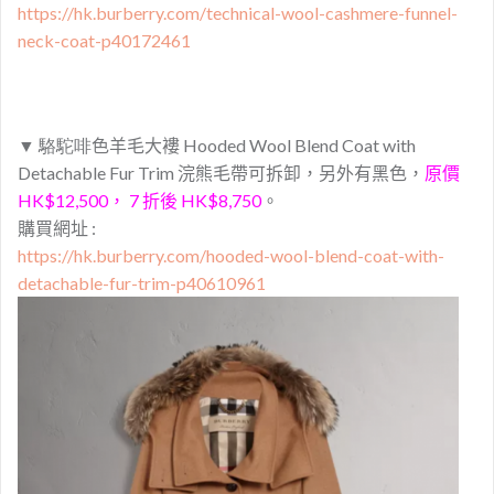
https://hk.burberry.com/technical-wool-cashmere-funnel-
neck-coat-p40172461
▼
駱駝啡
色
羊毛大褸
Hooded Wool Blend Coat with
Detachable Fur Trim 浣熊毛帶可拆卸，另外有黑色，
原價
HK$12,500， 7 折後 HK$8,750
。
購買網址 :
https://hk.burberry.com/hooded-wool-blend-coat-with-
detachable-fur-trim-p40610961