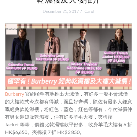
December 21, 2017
Carol
Burberry
官網極罕有地推出大減價，有好多一般不會減價
的大褸款式今次都有得減，而且好齊碼，除佐有最多人鍾意
嘅經典款乾濕褸，粉紅色，藍色，紅色等都有，今次減價仲
有男女裝短版乾濕褸，仲有好多羊毛大褸，夾棉褸，
Jacket 等等，價錢比乾濕褸款平好多，收身羊毛大褸有 6 折
HK$6,650。夾棉褸 7 折 HK$3,850。