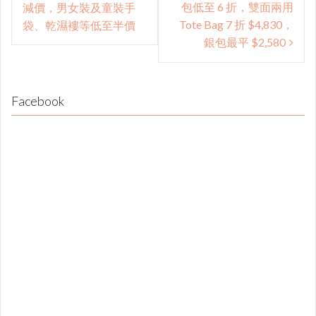
navigation
包低至 6 折，雙面兩用
減價，男女裝及童裝手
Tote Bag 7 折 $4,830，
袋、乾濕褸等低至半價
銀包最平 $2,580
Facebook