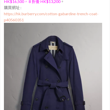
HK$16,500， 8 折後 HK$13,200
。
購買網址 :
https://hk.burberry.com/cotton-gabardine-trench-coat-
p40560351