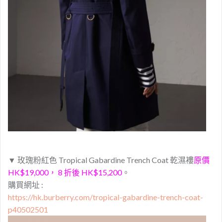
▼
玫瑰粉紅
色 Tropical Gabardine Trench Coat 乾濕褸
原價
HK$19,000， 8 折後 HK$15,200
。
購買網址 :
https://hk.burberry.com/tropical-gabardine-trench-coat-
p40502501