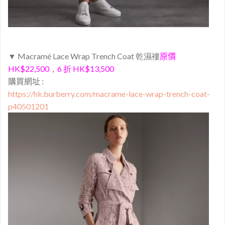
▼ Macramé Lace Wrap Trench Coat
乾濕褸
原價
HK$22,500
，6 折 HK$13,500
購買網址 :
https://hk.burberry.com/macrame-lace-wrap-trench-coat-
p40501201