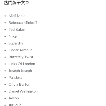
熱門牌子文章
Meli Melo
Rebecca Minkoff
Ted Baker
Nike
Superdry
Under Armour
Butterfly Twist
Links Of London
Joseph Joseph
Pandora
Olivia Burton
Daniel Wellington
Aesop
Jurlique