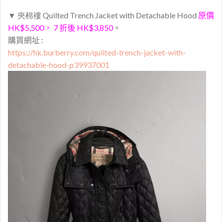
▼
夾棉褸
Quilted Trench Jacket with Detachable Hood
原價
HK$5,500， 7 折後 HK$3,850
。
購買網址 :
https://hk.burberry.com/quilted-trench-jacket-with-
detachable-hood-p39937001