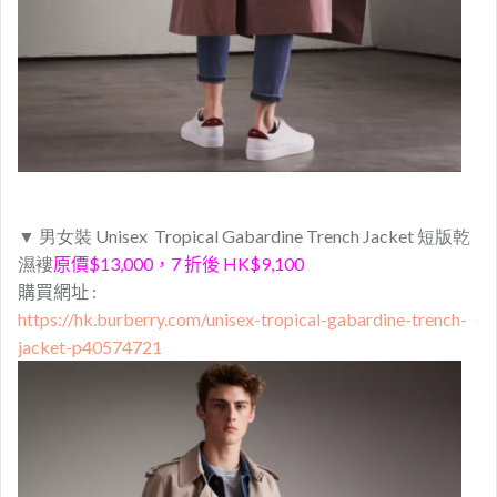
▼ 男女裝
Unisex
Tropical Gabardine Trench Jacket 短版乾
濕褸
原價$13,000，7 折後 HK$9,100
購買網址 :
https://hk.burberry.com/unisex-tropical-gabardine-trench-
jacket-p40574721