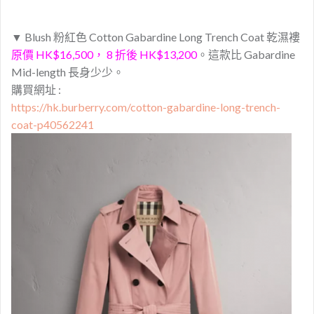
▼ Blush
粉紅
色 Cotton Gabardine Long Trench Coat 乾濕褸
原價 HK$16,500， 8 折後 HK$13,200
。這款比 Gabardine
Mid-length 長身少少。
購買網址 :
https://hk.burberry.com/cotton-gabardine-long-trench-
coat-p40562241