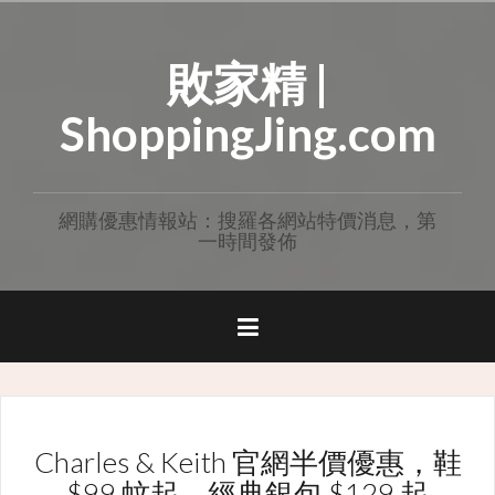
Skip
to
敗家精 |
content
ShoppingJing.com
網購優惠情報站：搜羅各網站特價消息，第
一時間發佈
Charles & Keith 官網半價優惠，鞋
$99 蚊起、經典銀包 $129 起