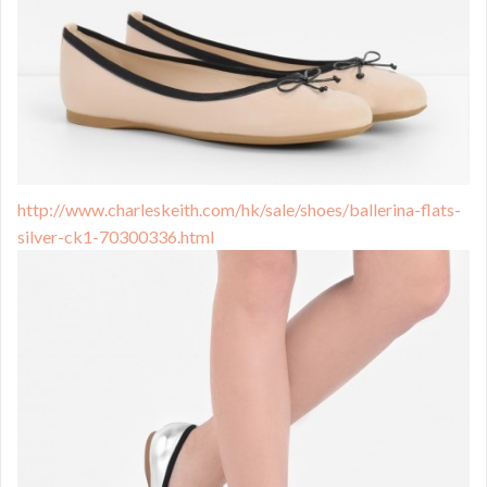
http://www.charleskeith.com/hk/sale/shoes/ballerina-flats-
silver-ck1-70300336.html