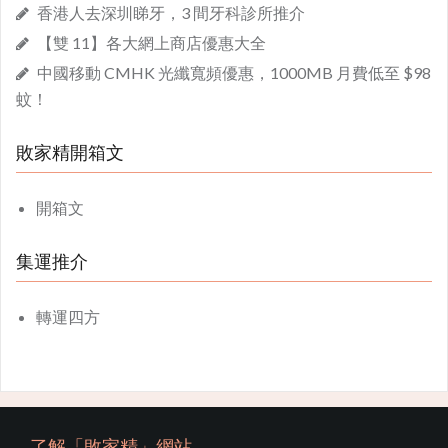
香港人去深圳睇牙，3 間牙科診所推介
【雙 11】各大網上商店優惠大全
中國移動 CMHK 光纖寬頻優惠，1000MB 月費低至 $98
蚊！
敗家精開箱文
開箱文
集運推介
轉運四方
了解「敗家精」網站