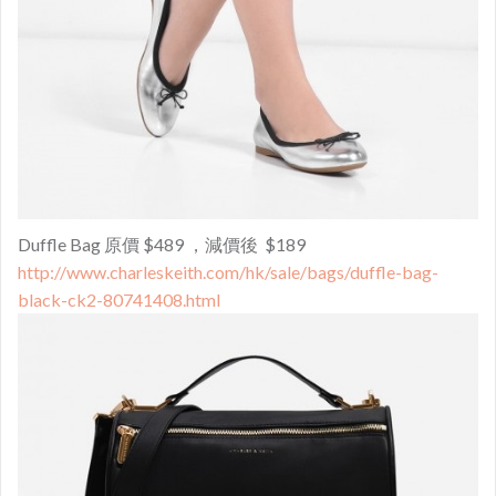
Duffle Bag 原價 $489 ，減價後 $189
http://www.charleskeith.com/hk/sale/bags/duffle-bag-
black-ck2-80741408.html