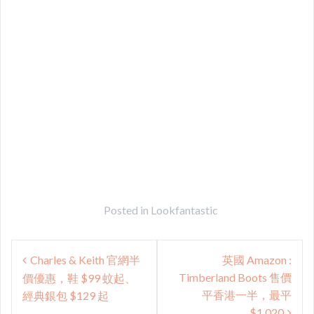
Posted in
Lookfantastic
Post
Charles & Keith 官網半
英國 Amazon :
navigation
Timberland Boots 售價
價優惠，鞋 $99 蚊起、
平香港一半，最平
經典銀包 $129 起
$1,020