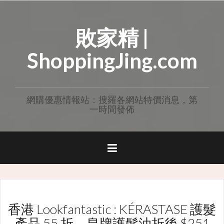
Skip
to
敗家精 |
content
ShoppingJing.com
網購優惠情報站：搜羅各網站特價消息，第
一時間發佈
香港 Lookfantastic : KÉRASTASE 護髮
產品 55 折，皇牌護髮油折後 $251