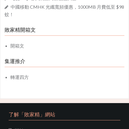
中國移動 CMHK 光纖寬頻優惠，1000MB 月費低至 $98
蚊！
敗家精開箱文
開箱文
集運推介
轉運四方
了解「敗家精」網站