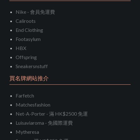
Nike - 會員免運費
Caliroots
End Clothing
Footasylum
HBX
Offspring
Sneakersnstuff
買名牌網站推介
Farfetch
Matchesfashion
Net-A-Porter - 滿 HK$2500 免運
Luisaviaroma - 免國際運費
Mytheresa