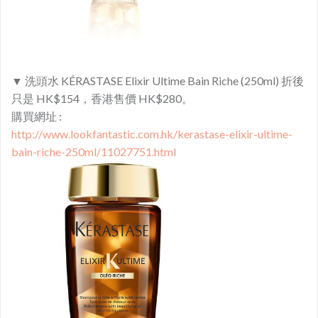
▼ 洗頭水 KÉRASTASE Elixir Ultime Bain Riche (250ml) 折後
只是 HK$154，香港售價 HK$280。
購買網址 :
http://www.lookfantastic.com.hk/kerastase-elixir-ultime-
bain-riche-250ml/11027751.html