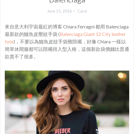
June 15, 2016
Carol
來自意大利宇宙最紅的
博客 Chiara Ferragni 都用 Balenciaga
最新款的鱷魚皮壓紋手袋 (
Balenciaga Giant 12 City leather
tote
)，不要以為鱷魚皮紋手袋難陪襯，好像 Chiara
一樣以
簡單休閒服都可以陪襯得入型入格，這個新款袋價錢比普通
款貴不了很多。