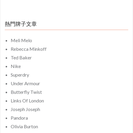
熱門牌子文章
Meli Melo
Rebecca Minkoff
Ted Baker
Nike
Superdry
Under Armour
Butterfly Twist
Links Of London
Joseph Joseph
Pandora
Olivia Burton