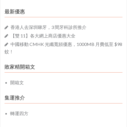
最新優惠
香港人去深圳睇牙，3 間牙科診所推介
【雙 11】各大網上商店優惠大全
中國移動 CMHK 光纖寬頻優惠，1000MB 月費低至 $98
蚊！
敗家精開箱文
開箱文
集運推介
轉運四方