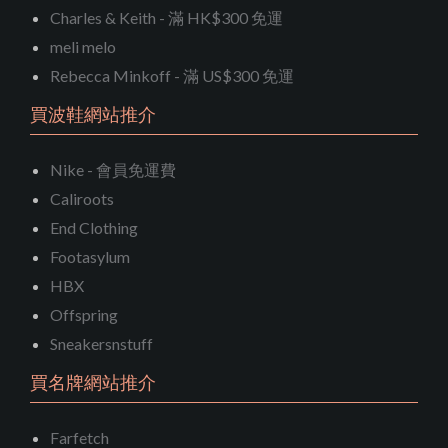
Charles & Keith - 滿 HK$300 免運
meli melo
Rebecca Minkoff - 滿 US$300 免運
買波鞋網站推介
Nike - 會員免運費
Caliroots
End Clothing
Footasylum
HBX
Offspring
Sneakersnstuff
買名牌網站推介
Farfetch