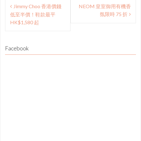
Post
Jimmy Choo 香港價錢
NEOM 皇室御用有機香
navigation
氛限時 75 折
低至半價！鞋款最平
HK$1,580 起
Facebook