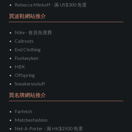
Rebecca Minkoff - 滿 US$300 免運
買波鞋網站推介
Nike - 會員免運費
Caliroots
End Clothing
Footasylum
HBX
Offspring
Sneakersnstuff
買名牌網站推介
Farfetch
Matchesfashion
Net-A-Porter - 滿 HK$2500 免運