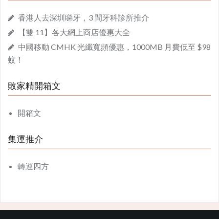
香港人去深圳睇牙，3 間牙科診所推介
【雙 11】各大網上商店優惠大全
中國移動 CMHK 光纖寬頻優惠，1000MB 月費低至 $98
蚊！
敗家精開箱文
開箱文
集運推介
轉運四方