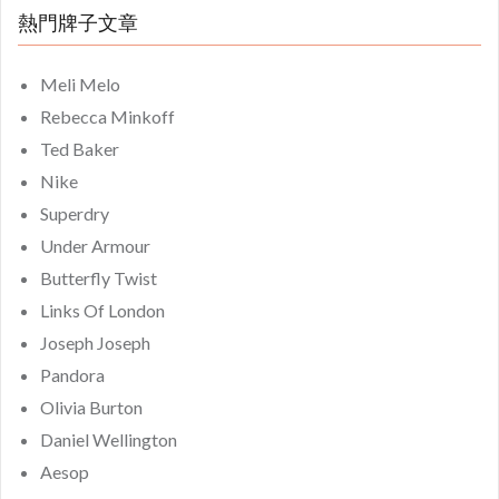
熱門牌子文章
Meli Melo
Rebecca Minkoff
Ted Baker
Nike
Superdry
Under Armour
Butterfly Twist
Links Of London
Joseph Joseph
Pandora
Olivia Burton
Daniel Wellington
Aesop