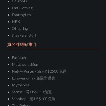
Caliroots
End Clothing
Footasylum
HBX
Offspring
Sneakersnstuff
買名牌網站推介
Farfetch
Matchesfashion
Net-A-Porter - 滿 HK$2500 免運
Luisaviaroma - 免國際運費
Mytheresa
Ssense - 滿 US$350 免運
Shopbop - 滿 US$100 免運
The Outnet