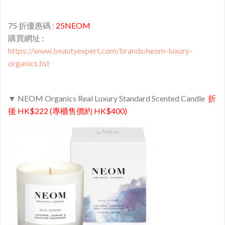
75 折優惠碼 :
25NEOM
購買網址 :
https://www.beautyexpert.com/brands/neom-luxury-
organics.list
▼ NEOM Organics Real Luxury Standard Scented Candle
折
後 HK$222 (專櫃售價約 HK$400)