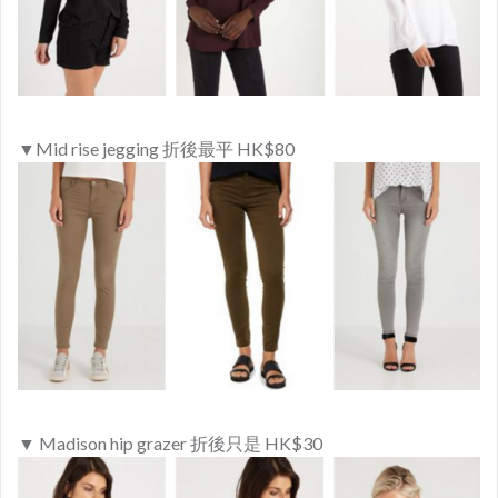
▼Mid rise jegging 折後最平 HK$80
▼ Madison hip grazer 折後只是 HK$30