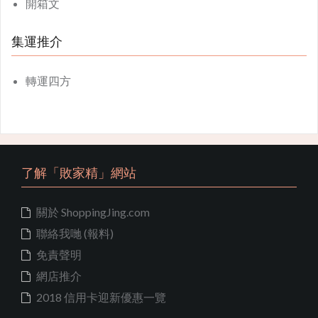
開箱文
集運推介
轉運四方
了解「敗家精」網站
關於 ShoppingJing.com
聯絡我哋 (報料)
免責聲明
網店推介
2018 信用卡迎新優惠一覽