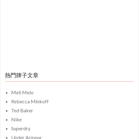
熱門牌子文章
Meli Melo
Rebecca Minkoff
Ted Baker
Nike
Superdry
Under Armour