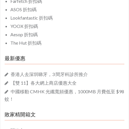
Farfetch 折扣碼
ASOS 折扣碼
Lookfantastic 折扣碼
YOOX 折扣碼
Aesop 折扣碼
The Hut 折扣碼
最新優惠
香港人去深圳睇牙，3 間牙科診所推介
【雙 11】各大網上商店優惠大全
中國移動 CMHK 光纖寬頻優惠，1000MB 月費低至 $98
蚊！
敗家精開箱文