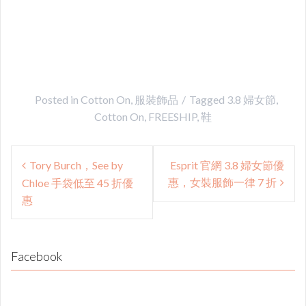
Posted in
Cotton On
,
服裝飾品
Tagged
3.8 婦女節
,
Cotton On
,
FREESHIP
,
鞋
Post
Tory Burch，See by
Esprit 官網 3.8 婦女節優
navigation
惠，女裝服飾一律 7 折
Chloe 手袋低至 45 折優
惠
Facebook