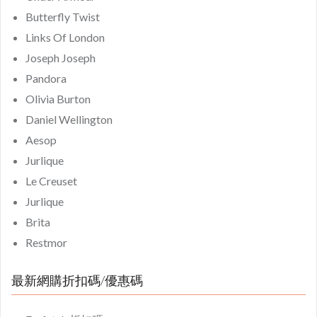
Butterfly Twist
Links Of London
Joseph Joseph
Pandora
Olivia Burton
Daniel Wellington
Aesop
Jurlique
Le Creuset
Jurlique
Brita
Restmor
最新網購折扣碼/優惠碼