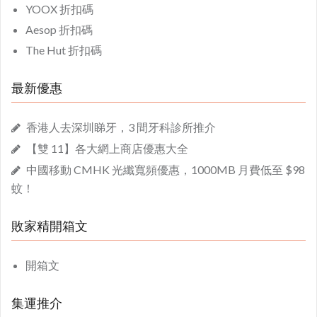
YOOX 折扣碼
Aesop 折扣碼
The Hut 折扣碼
最新優惠
香港人去深圳睇牙，3 間牙科診所推介
【雙 11】各大網上商店優惠大全
中國移動 CMHK 光纖寬頻優惠，1000MB 月費低至 $98
蚊！
敗家精開箱文
開箱文
集運推介