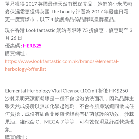
單只獲得 2017 英國最佳天然有機保養品，她們的小米黑燕
麥保濕霜更獲得英國 The beauty 評選為 2017 年最佳日霜，
更一度賣斷市，以下 4 款護膚品係品牌嘅皇牌產品。
現在香港 Lookfantastic 網站有限時 75 折優惠，優惠期至 3
月 26 日
優惠碼 :
HERB25
購買網址 :
https://www.lookfantastic.com.hk/brands/elemental-
herbology/offer.list
Elemental Herbology Vital Cleanse (100ml) 折後 HK$250
沙棘果明亮潔顏凝膠是一種不會起泡的洗面乳，因為品牌主
張天然成份所以無加化學起泡劑，不會令肌膚緊繃同做成任
何負擔，成份有紐西蘭麥盧卡蜂蜜有抗菌修護的功效、沙棘
果油、維他命 C、MEGA-7 等等，可有效保濕及紓緩乾燥現
象。
購買網址 :