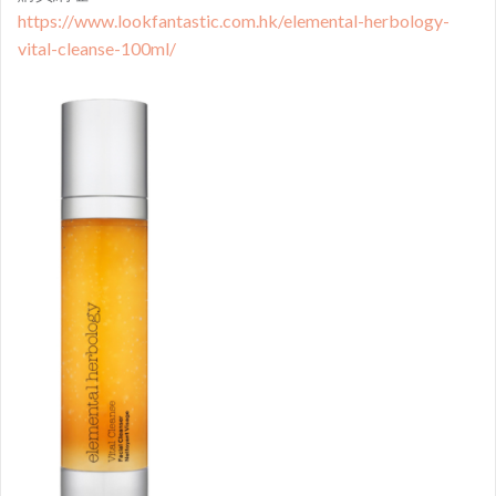
https://www.lookfantastic.com.hk/elemental-herbology-
vital-cleanse-100ml/