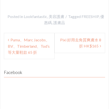
Posted in
Lookfantastic
,
美容護膚
Tagged
FREESHIP
,
優
惠碼
,
護膚品
Post
Puma、Marc Jacobs、
Pixi 好用去角質爽膚水 8
navigation
折 HK$165
BV、Timberland、Tod’s
等大量鞋款 65 折
Facebook