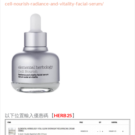
cell-nourish-radiance-and-vitality-facial-serum/
以下位置輸入優惠碼 【
HERB25
】