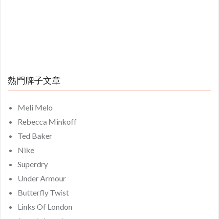
熱門牌子文章
Meli Melo
Rebecca Minkoff
Ted Baker
Nike
Superdry
Under Armour
Butterfly Twist
Links Of London