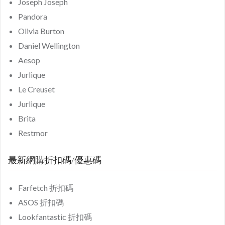
Joseph Joseph
Pandora
Olivia Burton
Daniel Wellington
Aesop
Jurlique
Le Creuset
Jurlique
Brita
Restmor
最新網購折扣碼/優惠碼
Farfetch 折扣碼
ASOS 折扣碼
Lookfantastic 折扣碼