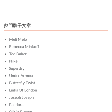
熱門牌子文章
Meli Melo
Rebecca Minkoff
Ted Baker
Nike
Superdry
Under Armour
Butterfly Twist
Links Of London
Joseph Joseph
Pandora
Olivia Burton