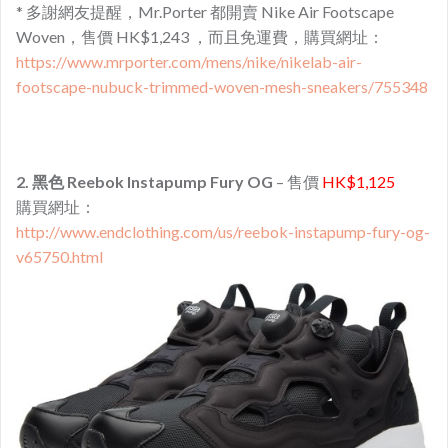
* 多謝網友提醒，Mr.Porter 都開賣
Nike Air Footscape
Woven，售價 HK$1,243 ，而且免運費，購買網址：
https://www.mrporter.com/mens/nike/nikelab-air-
footscape-nubuck-trimmed-woven-mesh-sneakers/755348
2. 黑色 Reebok Instapump Fury OG
– 售價
HK$1,125
購買網址：
http://www.endclothing.com/us/reebok-instapump-fury-og-
v65750.html