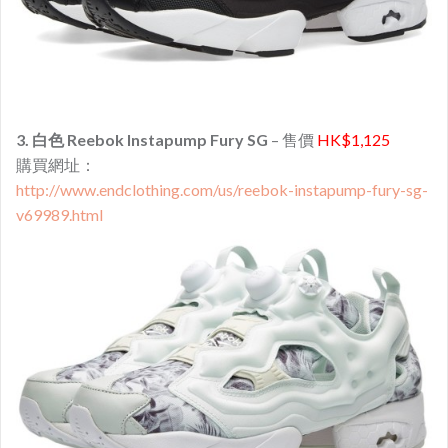
3. 白色 Reebok Instapump Fury SG
– 售價
HK$1,125
購買網址：
http://www.endclothing.com/us/reebok-instapump-fury-sg-
v69989.html