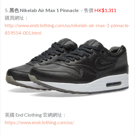
5.
黑色 Nikelab Air Max 1 Pinnacle
– 售價
HK$1,311
購買網址：
http://www.endclothing.com/us/nikelab-air-max-1-pinnacle-
859554-001.html
英國 End Clothing 官網網址：
https://www.endclothing.com/us/