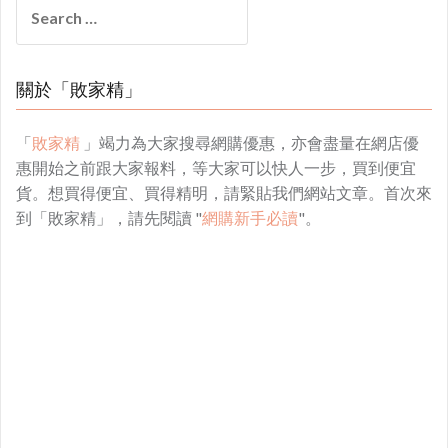
Search
for:
關於「敗家精」
「
敗家精
」竭力為大家搜尋網購優惠，亦會盡量在網店優
惠開始之前跟大家報料，等大家可以快人一步，買到便宜
貨。想買得便宜、買得精明，請緊貼我們網站文章。首次來
到「敗家精」，請先閱讀 "
網購新手必讀
"。