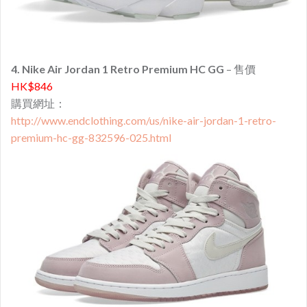
4. Nike Air Jordan 1 Retro Premium HC GG
– 售價
HK$846
購買網址：
http://www.endclothing.com/us/nike-air-jordan-1-retro-
premium-hc-gg-832596-025.html