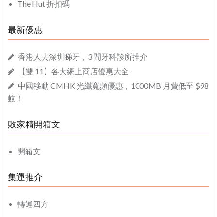
The Hut 折扣碼
最新優惠
香港人去深圳睇牙，3 間牙科診所推介
【雙 11】各大網上商店優惠大全
中國移動 CMHK 光纖寬頻優惠，1000MB 月費低至 $98
蚊！
敗家精開箱文
開箱文
集運推介
轉運四方