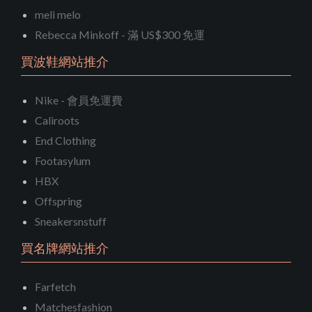
meli melo
Rebecca Minkoff - 滿 US$300 免運
買波鞋網站推介
Nike - 會員免運費
Caliroots
End Clothing
Footasylum
HBX
Offspring
Sneakersnstuff
買名牌網站推介
Farfetch
Matchesfashion