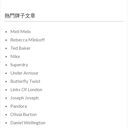
熱門牌子文章
Meli Melo
Rebecca Minkoff
Ted Baker
Nike
Superdry
Under Armour
Butterfly Twist
Links Of London
Joseph Joseph
Pandora
Olivia Burton
Daniel Wellington