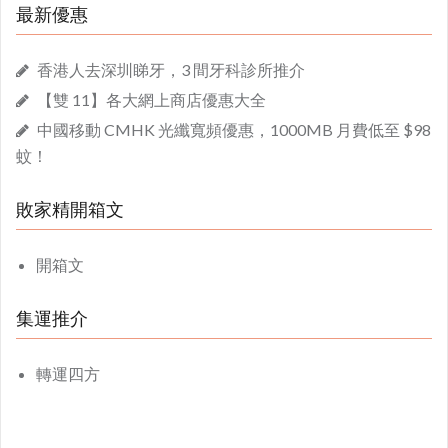
最新優惠
香港人去深圳睇牙，3 間牙科診所推介
【雙 11】各大網上商店優惠大全
中國移動 CMHK 光纖寬頻優惠，1000MB 月費低至 $98
蚊！
敗家精開箱文
開箱文
集運推介
轉運四方