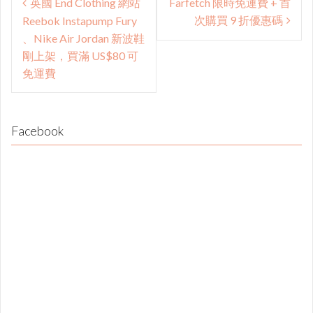
英國 End Clothing 網站
Farfetch 限時免運費 + 首
navigation
次購買 9 折優惠碼
Reebok Instapump Fury
、Nike Air Jordan 新波鞋
剛上架，買滿 US$80 可
免運費
Facebook