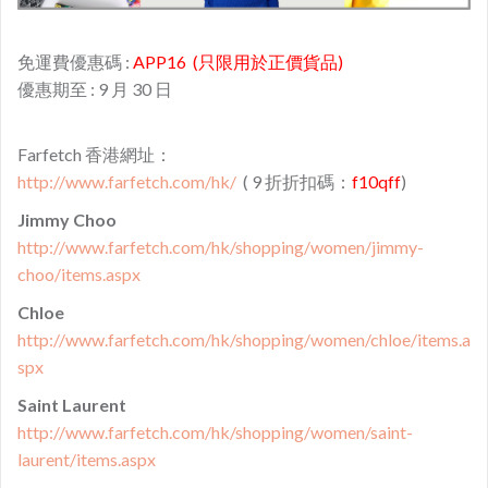
免運費優惠碼 :
APP16 (只限用於正價貨品)
優惠期至 : 9 月 30 日
Farfetch 香港網址：
http://www.farfetch.com/hk/
( 9 折折扣碼：
f10qff
)
Jimmy Choo
http://www.farfetch.com/hk/shopping/women/jimmy-
choo/items.aspx
Chloe
http://www.farfetch.com/hk/shopping/women/chloe/items.a
spx
Saint Laurent
http://www.farfetch.com/hk/shopping/women/saint-
laurent/items.aspx