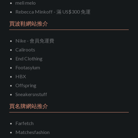
meli melo
Rebecca Minkoff - 滿 US$300 免運
買波鞋網站推介
Nike - 會員免運費
Caliroots
End Clothing
Footasylum
HBX
Offspring
Sneakersnstuff
買名牌網站推介
Farfetch
Matchesfashion