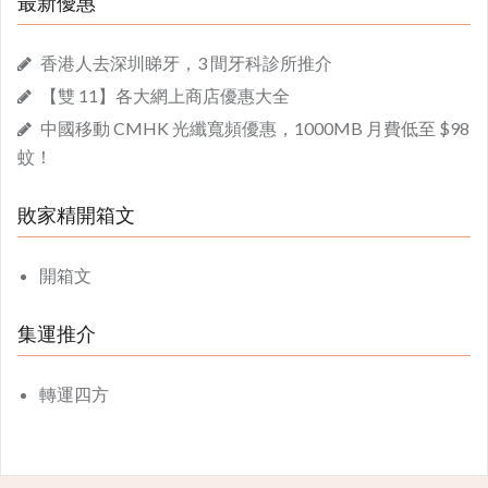
最新優惠
香港人去深圳睇牙，3 間牙科診所推介
【雙 11】各大網上商店優惠大全
中國移動 CMHK 光纖寬頻優惠，1000MB 月費低至 $98
蚊！
敗家精開箱文
開箱文
集運推介
轉運四方