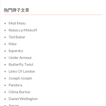
熱門牌子文章
Meli Melo
Rebecca Minkoff
Ted Baker
Nike
Superdry
Under Armour
Butterfly Twist
Links Of London
Joseph Joseph
Pandora
Olivia Burton
Daniel Wellington
Aesop