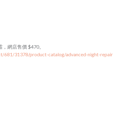
護眼霜，網店售價 $470。
ct/681/31378/product-catalog/advanced-night-repair