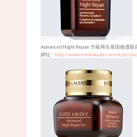
Advanced Night Repair 升級再生基因修
網址：
http://www.esteelauder.com.hk/produ