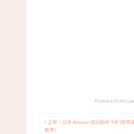
Posted in
Estée La
Post
正呀！日本 Amazon 貨品額外 9 折 (附
navigation
教學)