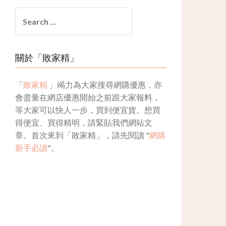
Search
for:
關於「敗家精」
「
敗家精
」竭力為大家搜尋網購優惠，亦
會盡量在網店優惠開始之前跟大家報料，
等大家可以快人一步，買到便宜貨。想買
得便宜、買得精明，請緊貼我們網站文
章。首次來到「敗家精」，請先閱讀 "
網購
新手必讀
"。