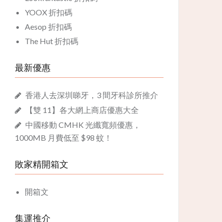
YOOX 折扣碼
Aesop 折扣碼
The Hut 折扣碼
最新優惠
香港人去深圳睇牙，3 間牙科診所推介
【雙 11】各大網上商店優惠大全
中國移動 CMHK 光纖寬頻優惠，
1000MB 月費低至 $98 蚊！
敗家精開箱文
開箱文
集運推介