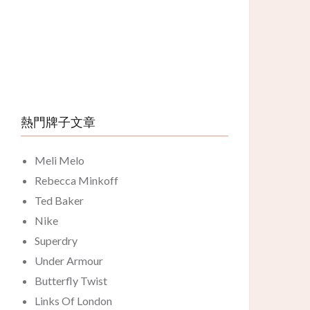
熱門牌子文章
Meli Melo
Rebecca Minkoff
Ted Baker
Nike
Superdry
Under Armour
Butterfly Twist
Links Of London