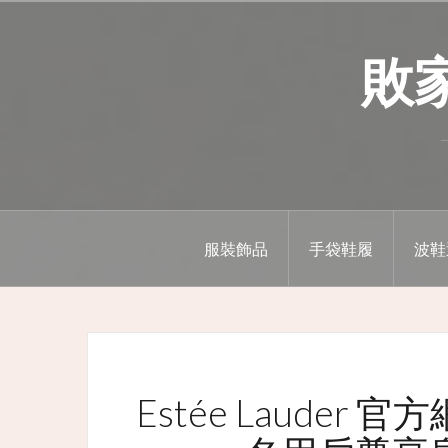
Skip
to
敗家精
content
服裝飾品
手袋鞋履
波鞋
Estée Lauder