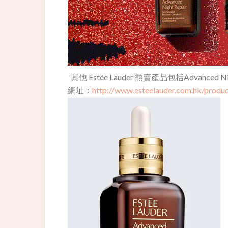
其他 Estée Lauder 熱賣產品包括Advance
網址：
http://www.esteelauder.com.hk/produ