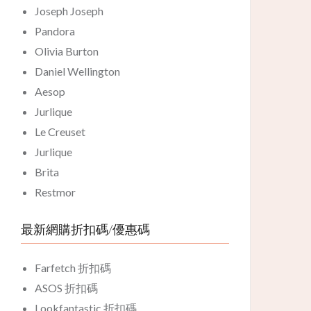
Joseph Joseph
Pandora
Olivia Burton
Daniel Wellington
Aesop
Jurlique
Le Creuset
Jurlique
Brita
Restmor
最新網購折扣碼/優惠碼
Farfetch 折扣碼
ASOS 折扣碼
Lookfantastic 折扣碼