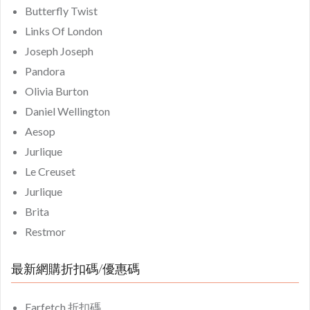
Butterfly Twist
Links Of London
Joseph Joseph
Pandora
Olivia Burton
Daniel Wellington
Aesop
Jurlique
Le Creuset
Jurlique
Brita
Restmor
最新網購折扣碼/優惠碼
Farfetch 折扣碼