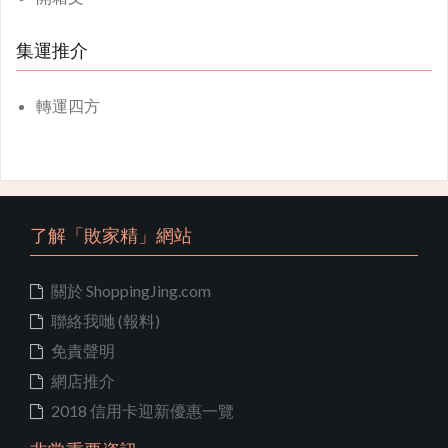
集運推介
轉運四方
了解「敗家精」網站
關於 ShoppingJing.com
聯絡我哋 (報料)
免責聲明
網店推介
2018 信用卡迎新優惠一覽