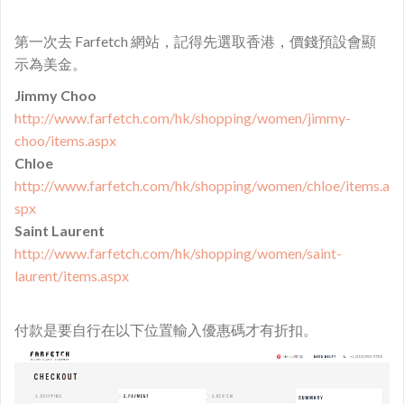
第一次去 Farfetch 網站，記得先選取香港，價錢預設會顯
示為美金。
Jimmy Choo
http://www.farfetch.com/hk/shopping/women/jimmy-
choo/items.aspx
Chloe
http://www.farfetch.com/hk/shopping/women/chloe/items.a
spx
Saint Laurent
http://www.farfetch.com/hk/shopping/women/saint-
laurent/items.aspx
付款是要自行在以下位置輸入優惠碼才有折扣。