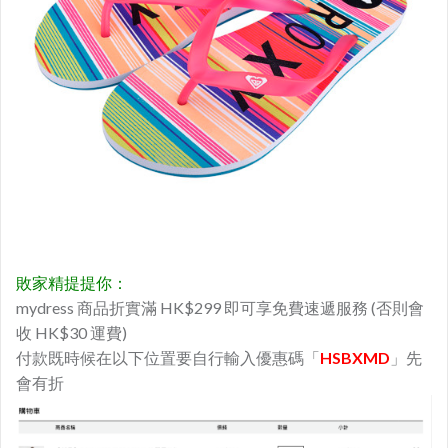
敗家精提提你：
mydress 商品折實滿 HK$299 即可享免費速遞服務 (否則會
收 HK$30 運費)
付款既時候在以下位置要自行輸入優惠碼「
HSBXMD
」先
會有折