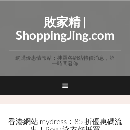
Skip
to
敗家精 |
content
ShoppingJing.com
網購優惠情報站：搜羅各網站特價消息，第
一時間發佈
香港網站 mydress：85 折優惠碼流
出！Roxy 泳衣好抵買