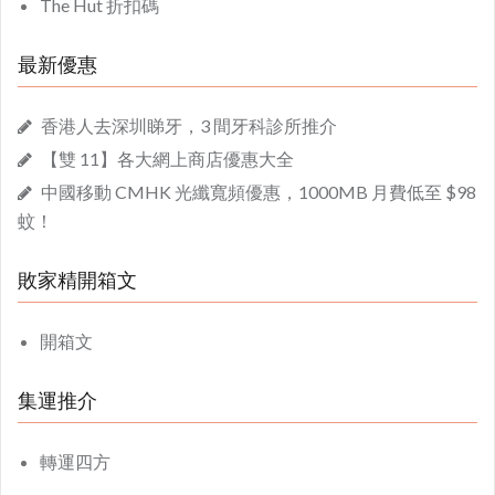
The Hut 折扣碼
最新優惠
香港人去深圳睇牙，3 間牙科診所推介
【雙 11】各大網上商店優惠大全
中國移動 CMHK 光纖寬頻優惠，1000MB 月費低至 $98
蚊！
敗家精開箱文
開箱文
集運推介
轉運四方