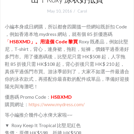
May 10, 2016
Carol
小編本身成日網購，所以都會四圍搵一些網站既折扣 Code
，例如香港本地 mydress 網站，就有個 85 折優惠碼
「
HSBXMD」。用這個 Code 黎買
Roxy 既產品，例如比堅
尼，T-shirt，背心，連身裙，拖鞋，短褲，價錢平過香港好
多門市。用了優惠碼後，比堅尼只需 HK$508 起，人字拖
鞋 85 折後只需 HK$108 起，背心折後只需 HK$ 210 起，
真係平過係門市買。游泳季節到了，大家不如選一件最適合
你的泳衣款式，再搭配你最喜歡的配件或單品，準備好迎接
陽光與海灘吧！
優惠碼 Promo Code：
HSBXMD
購買網址：
https://www.mydress.com/
等小編推介幾件心水俾大家啦~~
▼ Roxy Keep It Tropical 比堅尼紅色
售價：原價 HK$598，折後 HK$508