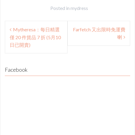
Posted in
mydress
Post
Mytheresa：每日精選
Farfetch 又出限時免運費
navigation
喇
僅 20 件貨品 7 折 (5月10
日已開賣)
Facebook