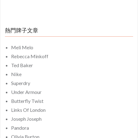
熱門牌子文章
Meli Melo
Rebecca Minkoff
Ted Baker
Nike
Superdry
Under Armour
Butterfly Twist
Links Of London
Joseph Joseph
Pandora
Olivia Burton