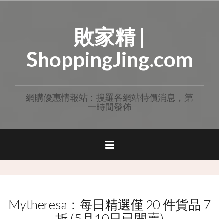
Skip
to
敗家精 |
content
ShoppingJing.com
網購優惠情報站：搜羅各網站特價消息，第
一時間發佈
Mytheresa：每日精選僅 20 件貨品 7
折 (5月10日已開賣)