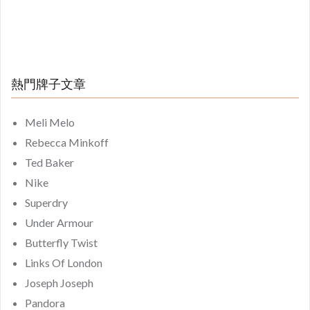
熱門牌子文章
Meli Melo
Rebecca Minkoff
Ted Baker
Nike
Superdry
Under Armour
Butterfly Twist
Links Of London
Joseph Joseph
Pandora