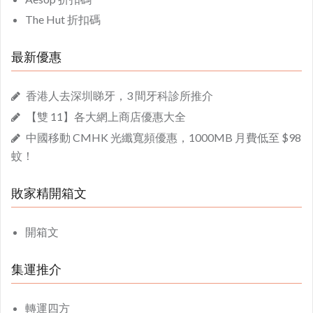
The Hut 折扣碼
最新優惠
香港人去深圳睇牙，3 間牙科診所推介
【雙 11】各大網上商店優惠大全
中國移動 CMHK 光纖寬頻優惠，1000MB 月費低至 $98
蚊！
敗家精開箱文
開箱文
集運推介
轉運四方