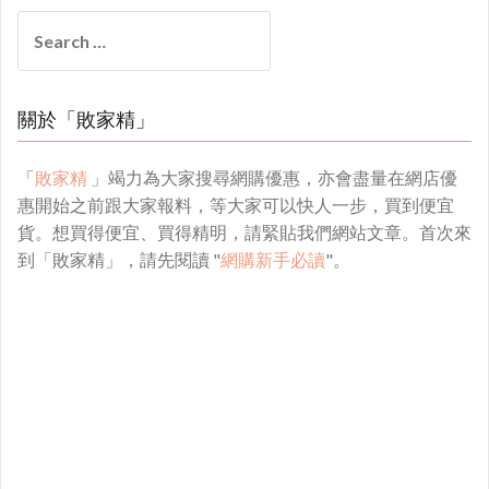
Search
for:
關於「敗家精」
「
敗家精
」竭力為大家搜尋網購優惠，亦會盡量在網店優
惠開始之前跟大家報料，等大家可以快人一步，買到便宜
貨。想買得便宜、買得精明，請緊貼我們網站文章。首次來
到「敗家精」，請先閱讀 "
網購新手必讀
"。