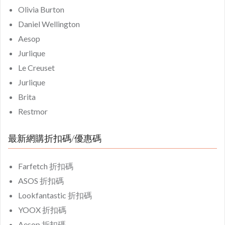
Olivia Burton
Daniel Wellington
Aesop
Jurlique
Le Creuset
Jurlique
Brita
Restmor
最新網購折扣碼/優惠碼
Farfetch 折扣碼
ASOS 折扣碼
Lookfantastic 折扣碼
YOOX 折扣碼
Aesop 折扣碼