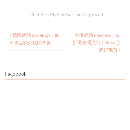
Posted in
Mytheresa
,
Uncategorized
Post
德國網站 Stylebop：每
香港網站 mydress：85
navigation
折優惠碼流出！Roxy 泳
日貨品額外快閃 8 折
衣好抵買
Facebook