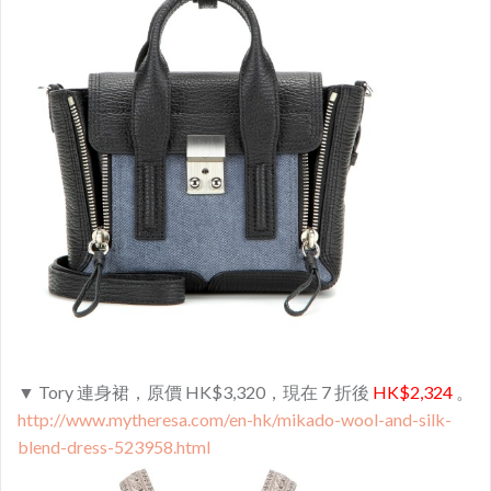
▼ Tory 連身裙，原價 HK$3,320，現在 7 折後
HK$2,324
。
http://www.mytheresa.com/en-hk/mikado-wool-and-silk-
blend-dress-523958.html​