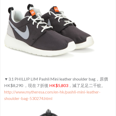
▼3.1 PHILLIP LIM Pashli Mini leather shoulder bag，原價
HK$8,290 ，現在 7 折後
HK$5,803
，減了足足二千蚊。
http://www.mytheresa.com/en-hk/pashli-mini-leather-
shoulder-bag-530274.html​