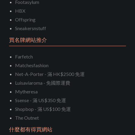
Footasylum
HBX
Offspring
Sneakersnstuff
買名牌網站推介
Farfetch
Matchesfashion
Net-A-Porter - 滿 HK$2500 免運
Luisaviaroma - 免國際運費
Mytheresa
Ssense - 滿 US$350 免運
Shopbop - 滿 US$100 免運
The Outnet
什麼都有得買網站