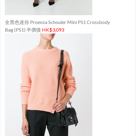
全黑色迷你 Proenza Schouler Mini PS1 Crossbody
Bag (PS1) 半價後
HK$3,093