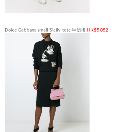
Dolce Gabbana small ‘Sicily’ tote 半價後
HK$5,852