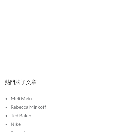
熱門牌子文章
Meli Melo
Rebecca Minkoff
Ted Baker
Nike