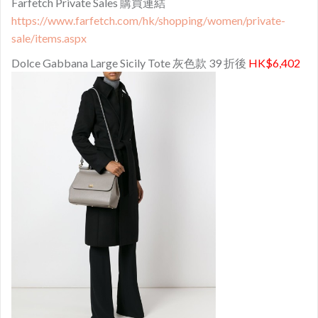
Farfetch Private Sales 購買連結
https://www.farfetch.com/hk/shopping/women/private-
sale/items.aspx
Dolce Gabbana Large Sicily Tote 灰色款 39 折後
HK$6,402