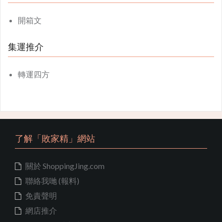
開箱文
集運推介
轉運四方
了解「敗家精」網站
關於 ShoppingJing.com
聯絡我哋 (報料)
免責聲明
網店推介