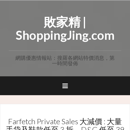
Skip
to
敗家精 |
content
ShoppingJing.com
網購優惠情報站：搜羅各網站特價消息，第
一時間發佈
Farfetch Private Sales 大減價 : 大量
手袋及鞋款低至 3 折，D&G 低至 39