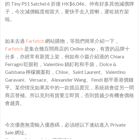
的 Tiny PS1 Satchel 6 折後 HK$6,046。仲有好多其他減價牌
子，今次減價幅度相當大，要快手去入貨喇，遲咗就冇架
啦。
如未去過
Farfetch
網站購物，等我們簡單介紹一下，
Farfetch
是集合幾百間商店的 Online shop，有賣的品牌十
分多，亦經常有新貨上架，例如有小篇介紹過的 Chiara
Ferragni 眨眼鞋，Valentino 鍋釘鞋和手袋，Dolce &
Gabbana 檸檬圖案鞋，Chloe、Saint Laurent、Valentino
Garavani、Versace、Alexander Wang、Fendi 都平香港價錢
平。某些情況如果其中的一款貨品賣完，系統就會從另一間
商店替補。所以見到有貨要立即買，否則貨越少有機會價格
會越貴。
今次優惠無需輸入優惠碼，必須經以下連結進入 Private
Sale 網址。