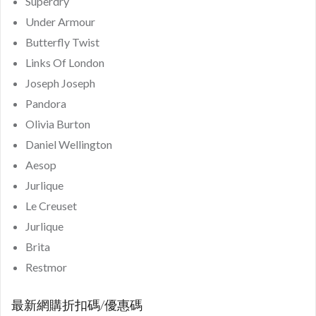
Superdry
Under Armour
Butterfly Twist
Links Of London
Joseph Joseph
Pandora
Olivia Burton
Daniel Wellington
Aesop
Jurlique
Le Creuset
Jurlique
Brita
Restmor
最新網購折扣碼/優惠碼