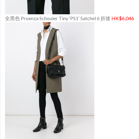
全黑色 Proenza Schouler Tiny ‘PS1’ Satchel 6 折後
HK$6,046