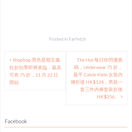
Posted in
Farfetch
Post
Shopbop 黑色星期五瘋
The Hut 每日快閃優惠
navigation
碼，Underwear 75 折，
狂折扣季即將來臨，最高
最平 Calvin Klein 女裝內
可有 75 折，11 月 22 日
褲折後 HK$124，男裝一
開始
套三件內褲套裝折後
HK$256。
Facebook