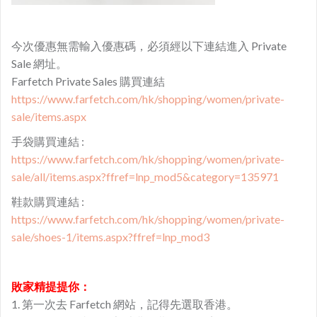
今次優惠無需輸入優惠碼，必須經以下連結進入 Private
Sale 網址。
Farfetch Private Sales 購買連結
https://www.farfetch.com/hk/shopping/women/private-
sale/items.aspx
手袋購買連結 :
https://www.farfetch.com/hk/shopping/women/private-
sale/all/items.aspx?ffref=lnp_mod5&category=135971
鞋款購買連結 :
https://www.farfetch.com/hk/shopping/women/private-
sale/shoes-1/items.aspx?ffref=lnp_mod3
敗家精提提你：
1. 第一次去 Farfetch 網站，記得先選取香港。