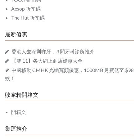
Aesop 折扣碼
The Hut 折扣碼
最新優惠
香港人去深圳睇牙，3 間牙科診所推介
【雙 11】各大網上商店優惠大全
中國移動 CMHK 光纖寬頻優惠，1000MB 月費低至 $98
蚊！
敗家精開箱文
開箱文
集運推介