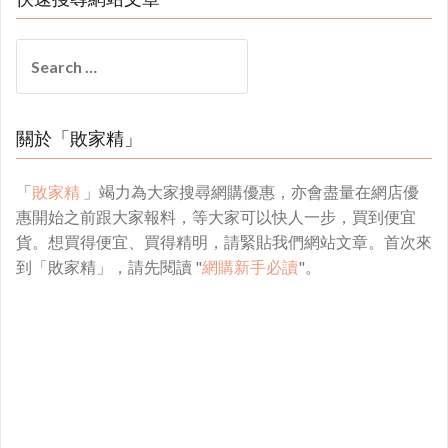
Search
for:
關於「敗家精」
「
敗家精
」竭力為大家搜尋網購優惠，亦會盡量在網店優
惠開始之前跟大家報料，等大家可以快人一步，買到便宜
貨。想買得便宜、買得精明，請緊貼我們網站文章。首次來
到「敗家精」，請先閱讀 "
網購新手必讀
"。