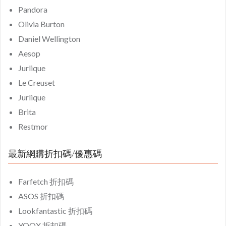
Pandora
Olivia Burton
Daniel Wellington
Aesop
Jurlique
Le Creuset
Jurlique
Brita
Restmor
最新網購折扣碼/優惠碼
Farfetch 折扣碼
ASOS 折扣碼
Lookfantastic 折扣碼
YOOX 折扣碼