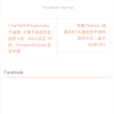
Posted in
The Hut
Post
Farfetch Private Sales
英國 TheHut : 德
navigation
國 BRITA 濾水壺半價再
大減價 : 大量手袋及鞋款
額外 8 折，最平
低至 3 折，D&G 低至 39
HK$139
折、Proenza Schouler 低
至半價
Facebook