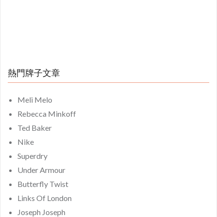
熱門牌子文章
Meli Melo
Rebecca Minkoff
Ted Baker
Nike
Superdry
Under Armour
Butterfly Twist
Links Of London
Joseph Joseph