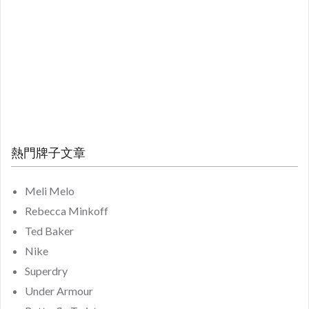
熱門牌子文章
Meli Melo
Rebecca Minkoff
Ted Baker
Nike
Superdry
Under Armour