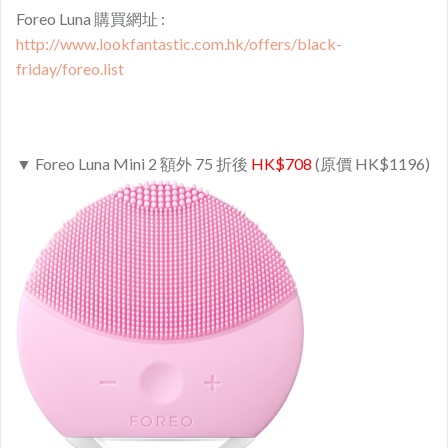
Foreo Luna 購買網址 :
http://www.lookfantastic.com.hk/offers/black-
friday/foreo.list
▼ Foreo Luna Mini 2 額外 75 折後
HK$708
(原價 HK$1196)