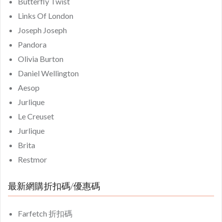
Butterfly Twist
Links Of London
Joseph Joseph
Pandora
Olivia Burton
Daniel Wellington
Aesop
Jurlique
Le Creuset
Jurlique
Brita
Restmor
最新網購折扣碼/優惠碼
Farfetch 折扣碼