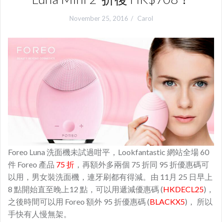
November 25, 2016
Carol
Foreo Luna 洗面機未試過咁平，Lookfantastic 網站全場 60
件 Foreo 產品
75 折
，再額外多兩個 75 折同 95 折優惠碼可
以用，男女裝洗面機，連牙刷都有得減。由 11月 25 日早上
8 點開始直至晚上12 點，可以用遞減優惠碼 (
HKDECL25
)，
之後時間可以用 Foreo 額外 95 折優惠碼 (
BLACKX5
)， 所以
手快有人慢無架。