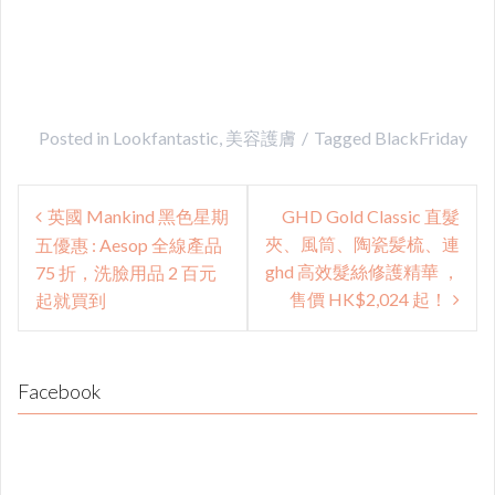
Posted in
Lookfantastic
,
美容護膚
Tagged
BlackFriday
Post
英國 Mankind 黑色星期
GHD Gold Classic 直髮
navigation
夾、風筒、陶瓷髪梳、連
五優惠 : Aesop 全線產品
ghd 高效髮絲修護精華 ，
75 折，洗臉用品 2 百元
售價 HK$2,024 起！
起就買到
Facebook