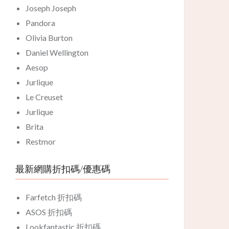
Joseph Joseph
Pandora
Olivia Burton
Daniel Wellington
Aesop
Jurlique
Le Creuset
Jurlique
Brita
Restmor
最新網購折扣碼/優惠碼
Farfetch 折扣碼
ASOS 折扣碼
Lookfantastic 折扣碼