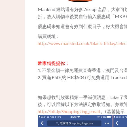
Mankind 網站還有好多 Aesop 產品，大
折，放入購物車後要自行輸入優惠碼「MKBF2
優惠碼未知道會有效到什麼日子，好大機會
購買網址 :
http://www.mankind.co.uk/black-friday/select
敗家精提提你：
1. 不限金額一律免運費直寄香港，澳門及台
2. 買滿 £50 (約 HK$504) 可免費選用 Track
如果想收到敗家精第一手減價消息，Like 了我地 Fa
後，可以跟據以下方法設定收取通知。亦歡迎用
http://bit.ly/ShoppingJing_email
。(溫馨提示