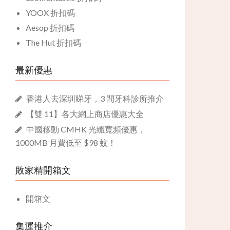
YOOX 折扣碼
Aesop 折扣碼
The Hut 折扣碼
最新優惠
香港人去深圳睇牙，3 間牙科診所推介
【雙 11】各大網上商店優惠大全
中國移動 CMHK 光纖寬頻優惠，
1000MB 月費低至 $98 蚊！
敗家精開箱文
開箱文
集運推介