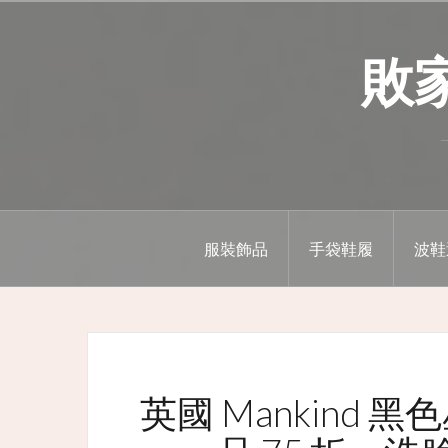
Skip
to
敗家精
content
服裝飾品
手袋鞋履
波鞋
英國 Mankind 黑