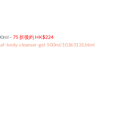
00ml –
75 折後約 HK$224
eaf-body-cleanser-gel-500ml/10363131.html