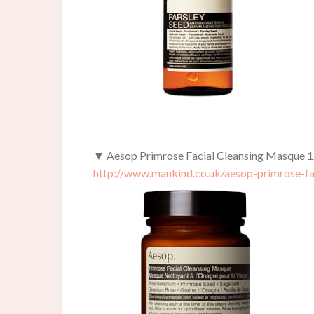
▼ Aesop Primrose Facial Cleansing Masque 
http://www.mankind.co.uk/aesop-primrose-f