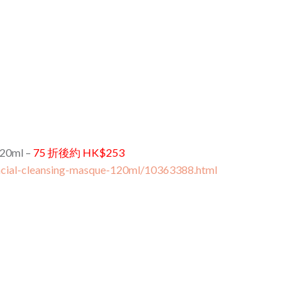
120ml –
75 折後約 HK$253
acial-cleansing-masque-120ml/10363388.html