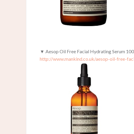
▼ Aesop Oil Free Facial Hydrating Serum 10
http://www.mankind.co.uk/aesop-oil-free-fa