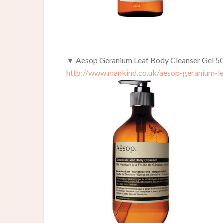
▼ Aesop Geranium Leaf Body Cleanser Gel 5
http://www.mankind.co.uk/aesop-geranium-l