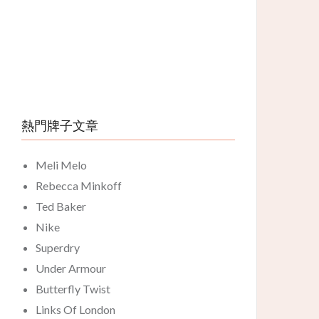
熱門牌子文章
Meli Melo
Rebecca Minkoff
Ted Baker
Nike
Superdry
Under Armour
Butterfly Twist
Links Of London