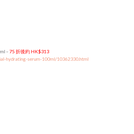
0ml –
75 折後約 HK$313
cial-hydrating-serum-100ml/10362330.html