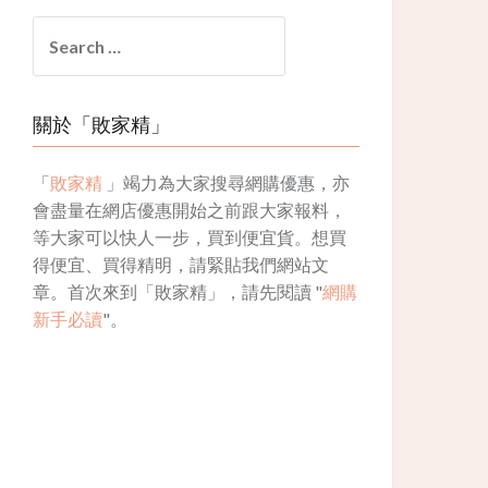
Search
for:
關於「敗家精」
「
敗家精
」竭力為大家搜尋網購優惠，亦
會盡量在網店優惠開始之前跟大家報料，
等大家可以快人一步，買到便宜貨。想買
得便宜、買得精明，請緊貼我們網站文
章。首次來到「敗家精」，請先閱讀 "
網購
新手必讀
"。