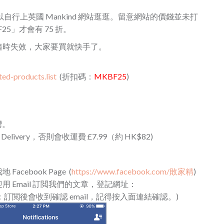
家可以自行上英國 Mankind 網站逛逛。留意網站的價錢並未打
5」才會有 75 折。
隨時失效，大家要買就快手了。
ed-products.list
(折扣碼：
MKBF25
)
灣。
ed Delivery，否則會收運費 £7.99（約 HK$82)
cebook Page (
https://www.facebook.com/敗家精
)
 Email 訂閲我們的文章，登記網址：
：訂閲後會收到確認 email，記得按入面連結確認。)