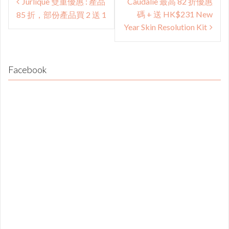
Jurlique 雙重優惠 : 產品
Caudalie 最高 82 折優惠
navigation
碼 + 送 HK$231 New
85 折，部份產品買 2 送 1
Year Skin Resolution Kit
Facebook