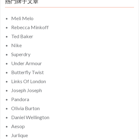
熱門牌子文章
Meli Melo
Rebecca Minkoff
Ted Baker
Nike
Superdry
Under Armour
Butterfly Twist
Links Of London
Joseph Joseph
Pandora
Olivia Burton
Daniel Wellington
Aesop
Jurlique