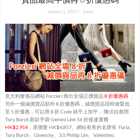
January 5, 2017
Carol
意大利
奢侈品網站 Forzieri 推出全場正價貨品
8 折優惠碼
，
另外一個減價貨品額外 8 折優惠碼，減價貨品現時做緊低
至 5 折優惠，可以用 8 折 Code 就平上加平， 陳法拉都用
Tory Burch 新款手袋 Gemini Link 56 折後連運費
HK$2,914
，原價要 HK$4,857。網站有售的名牌有 Furla、
Tory Burch、Givenchy、3.1 Phillip Lim、Valentino、