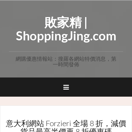
Skip
to
敗家精 |
content
ShoppingJing.com
網購優惠情報站：搜羅各網站特價消息，第
一時間發佈
意大利網站 Forzieri 全場 8 折，減價
貨品最高半價再 8 折優惠碼