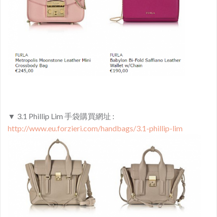
▼ 3.1 Phillip Lim 手袋購買網址 :
http://www.eu.forzieri.com/handbags/3.1-phillip-lim