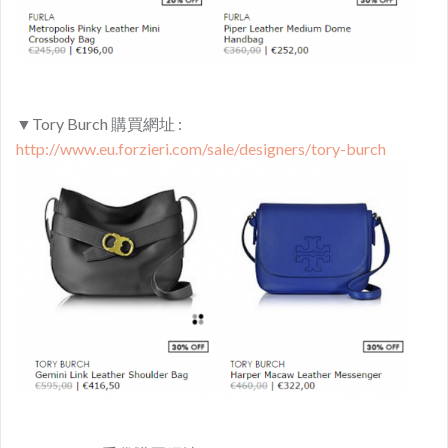
▼Tory Burch 購買網址 :
http://www.eu.forzieri.com/sale/designers/tory-burch