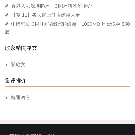
香港人去深圳睇牙，3 間牙科診所推介
【雙 11】各大網上商店優惠大全
中國移動 CMHK 光纖寬頻優惠，1000MB 月費低至 $98
蚊！
敗家精開箱文
開箱文
集運推介
轉運四方