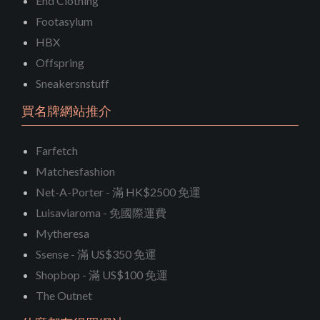
End Clothing
Footasylum
HBX
Offspring
Sneakersnstuff
買名牌網站推介
Farfetch
Matchesfashion
Net-A-Porter - 滿 HK$2500 免運
Luisaviaroma - 免國際運費
Mytheresa
Ssense - 滿 US$350 免運
Shopbop - 滿 US$100 免運
The Outnet