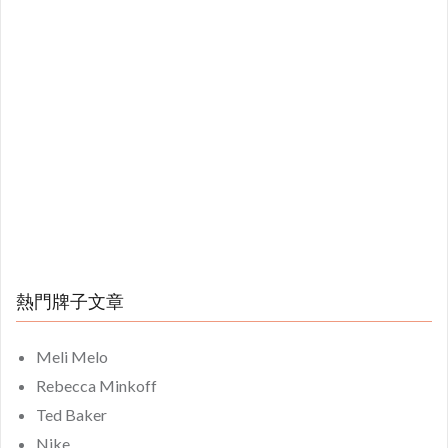
熱門牌子文章
Meli Melo
Rebecca Minkoff
Ted Baker
Nike