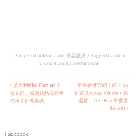
Posted in
Lookfantastic
,
美容護膚
Tagged
Caudalie
,
discount code
,
Lookfantastic
Post
意大利網站 Forzieri 全
平過香港官網！網上 66
navigation
折買 Bottega Veneta + 免
場 8 折，減價貨品最高半
運費，Tote Bag 平香港
價再 8 折優惠碼
$8,000
Facebook