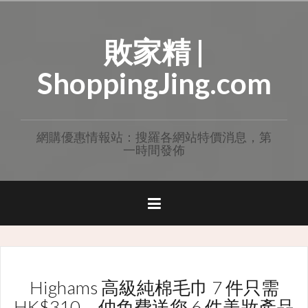
Skip
to
敗家精 |
content
ShoppingJing.com
網購優惠情報站：搜羅各網站特價消息，第
一時間發佈
Highams 高級純棉毛巾 7 件只需
HK$310，仲免費送您 6 件美妝產品