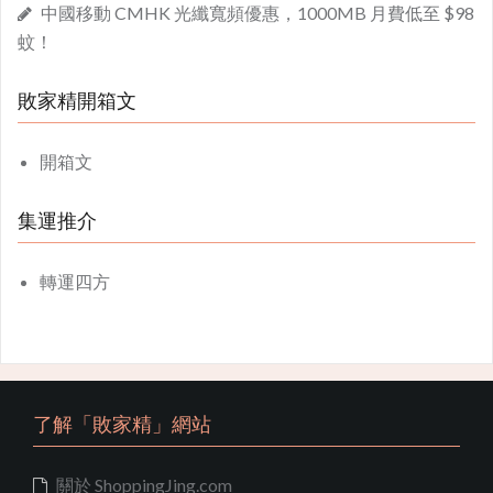
中國移動 CMHK 光纖寬頻優惠，1000MB 月費低至 $98
蚊！
敗家精開箱文
開箱文
集運推介
轉運四方
了解「敗家精」網站
關於 ShoppingJing.com