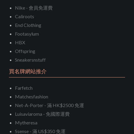
Nike - 會員免運費
Caliroots
End Clothing
Footasylum
HBX
Offspring
Sneakersnstuff
買名牌網站推介
Farfetch
Matchesfashion
Net-A-Porter - 滿 HK$2500 免運
Luisaviaroma - 免國際運費
Mytheresa
Ssense - 滿 US$350 免運