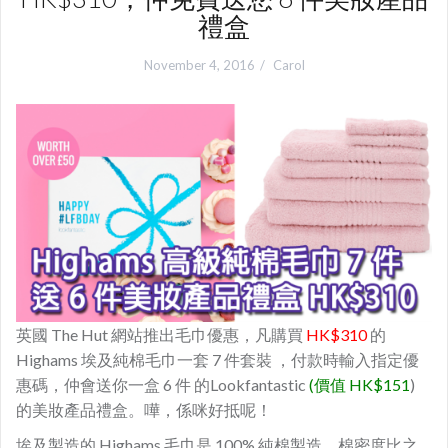
禮盒
November 4, 2016
Carol
英國 The Hut 網站推出毛巾優惠，凡購買
HK$310
的
Highams 埃及純棉毛巾一套 7 件套裝 ，付款時輸入指定優
惠碼，仲會送你一盒 6 件 的Lookfantastic
(價值 HK$151
)
的美妝產品禮盒。嘩，係咪好抵呢！
埃及製造的 Highams 毛巾是 100% 純棉製造，棉密度比之