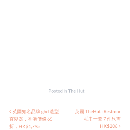
Posted in
The Hut
Post
英國知名品牌 ghd 造型
英國 TheHut : Restmor
navigation
毛巾一套 7 件只需
直髮器，香港價錢 65
HK$206
折，HK$1,795