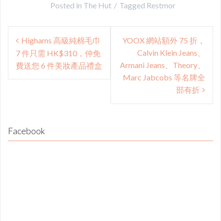
Posted in
The Hut
Tagged
Restmor
Post
Highams 高級純棉毛巾
YOOX 網站額外 75 折，
navigation
Calvin Klein Jeans、
7 件只需 HK$310，仲免
Armani Jeans、Theory、
費送您 6 件美妝產品禮盒
Marc Jabcobs 等名牌全
部有折
Facebook