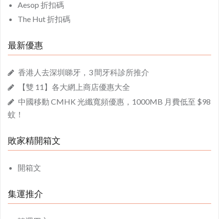
Aesop 折扣碼
The Hut 折扣碼
最新優惠
香港人去深圳睇牙，3 間牙科診所推介
【雙 11】各大網上商店優惠大全
中國移動 CMHK 光纖寬頻優惠，1000MB 月費低至 $98
蚊！
敗家精開箱文
開箱文
集運推介