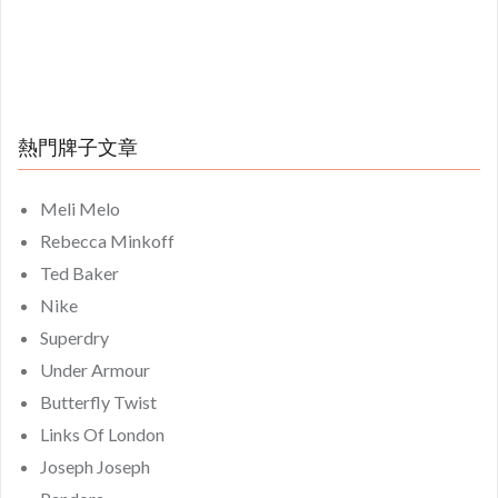
熱門牌子文章
Meli Melo
Rebecca Minkoff
Ted Baker
Nike
Superdry
Under Armour
Butterfly Twist
Links Of London
Joseph Joseph