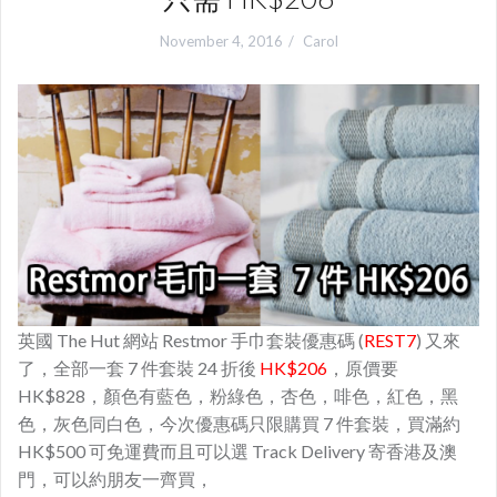
November 4, 2016
Carol
英國 The Hut 網站 Restmor 手巾套裝優惠碼 (
REST7
) 又來
了，全部一套 7 件套裝 24 折後
HK$206
，原價要
HK$828，顏色有藍色，粉綠色，杏色，啡色，紅色，黑
色，灰色同白色，今次優惠碼只限購買 7 件套裝，買滿約
HK$500 可免運費而且可以選 Track Delivery 寄香港及澳
門，可以約朋友一齊買，