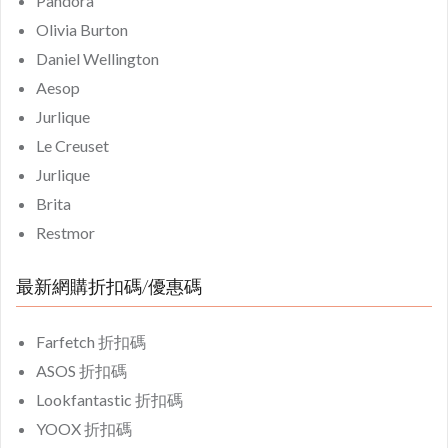
Pandora
Olivia Burton
Daniel Wellington
Aesop
Jurlique
Le Creuset
Jurlique
Brita
Restmor
最新網購折扣碼/優惠碼
Farfetch 折扣碼
ASOS 折扣碼
Lookfantastic 折扣碼
YOOX 折扣碼