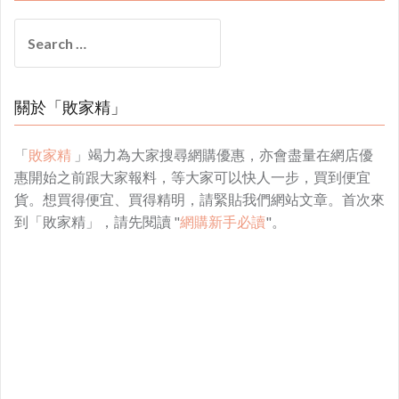
Search
for:
關於「敗家精」
「
敗家精
」竭力為大家搜尋網購優惠，亦會盡量在網店優
惠開始之前跟大家報料，等大家可以快人一步，買到便宜
貨。想買得便宜、買得精明，請緊貼我們網站文章。首次來
到「敗家精」，請先閱讀 "
網購新手必讀
"。