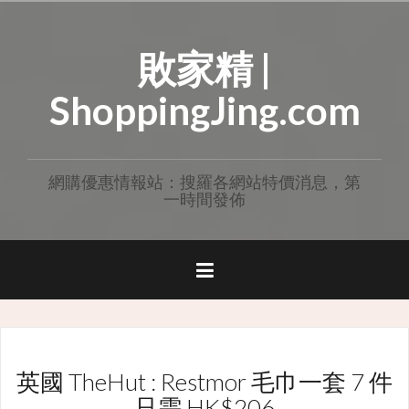
Skip
to
敗家精 |
content
ShoppingJing.com
網購優惠情報站：搜羅各網站特價消息，第
一時間發佈
英國 TheHut : Restmor 毛巾一套 7 件
只需 HK$206