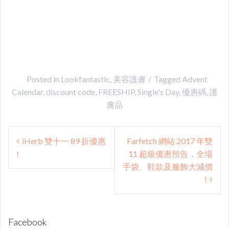
Posted in
Lookfantastic
,
美容護膚
Tagged
Advent
Calendar
,
discount code
,
FREESHIP
,
Single's Day
,
優惠碼
,
護
膚品
Post
iHerb 雙十一 89 折優惠
Farfetch 網站 2017 年雙
navigation
11 超級優惠預告，全場
!
手袋、鞋款及服飾大減價
!
Facebook