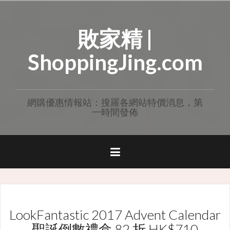
Skip
to
敗家精 |
content
ShoppingJing.com
網購優惠情報站：搜羅各網站特價消息，第
一時間發佈
LookFantastic 2017 Advent Calendar
聖誕倒數禮盒 82 折 HK$710