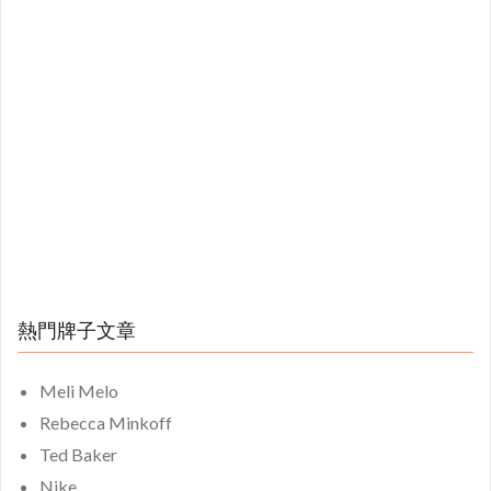
熱門牌子文章
Meli Melo
Rebecca Minkoff
Ted Baker
Nike