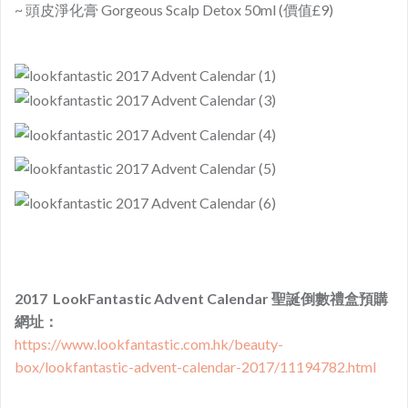
~ 頭皮淨化膏 Gorgeous Scalp Detox 50ml (價值£9)
2017 LookFantastic Advent Calendar 聖誕倒數禮盒預購
網址：
https://www.lookfantastic.com.hk/beauty-
box/lookfantastic-advent-calendar-2017/11194782.html