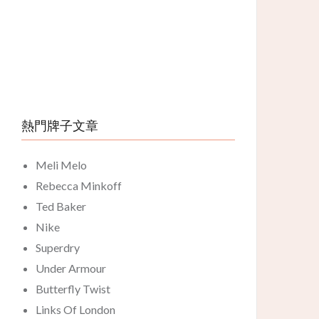
熱門牌子文章
Meli Melo
Rebecca Minkoff
Ted Baker
Nike
Superdry
Under Armour
Butterfly Twist
Links Of London