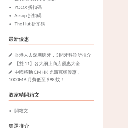
YOOX 折扣碼
Aesop 折扣碼
The Hut 折扣碼
最新優惠
香港人去深圳睇牙，3 間牙科診所推介
【雙 11】各大網上商店優惠大全
中國移動 CMHK 光纖寬頻優惠，
1000MB 月費低至 $98 蚊！
敗家精開箱文
開箱文
集運推介