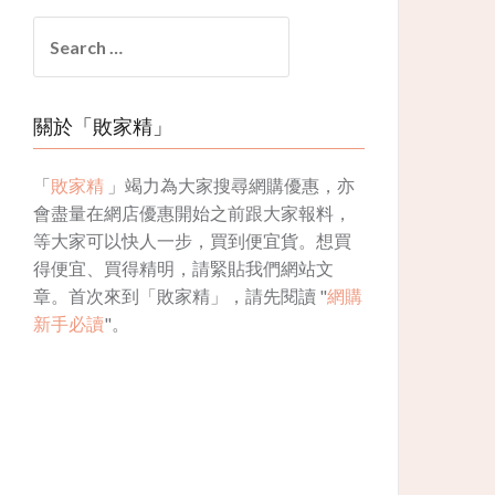
Search
for:
關於「敗家精」
「
敗家精
」竭力為大家搜尋網購優惠，亦
會盡量在網店優惠開始之前跟大家報料，
等大家可以快人一步，買到便宜貨。想買
得便宜、買得精明，請緊貼我們網站文
章。首次來到「敗家精」，請先閱讀 "
網購
新手必讀
"。