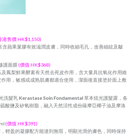
香港售價 HK$1,150)
富含蘋果菓膠有效滋潤皮膚，同時收細毛孔，改善細紋及皺
修護面膜
(價值 HK$368)
瓜及鳳梨鮮果酵素有天然去死皮作用，含大量具抗氧化作用維
死皮作用，敏感或成熟肌膚都適合使用，潔面後直接塗於面上敷
光洗髮乳
Kerastase Soin Fondamental
草本炫光護髮露，各
不含硫酸鹽及矽氧樹脂，融入天然活性成份薩摩亞椰子油及摩洛
ml
(價值 HK$391)
彩妝品牌，輕盈的凝膠配方能達到無瑕，明顯光滑的膚色，同時保持