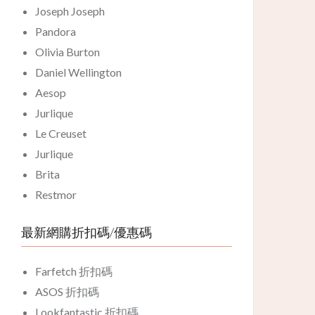
Joseph Joseph
Pandora
Olivia Burton
Daniel Wellington
Aesop
Jurlique
Le Creuset
Jurlique
Brita
Restmor
最新網購折扣碼/優惠碼
Farfetch 折扣碼
ASOS 折扣碼
Lookfantastic 折扣碼