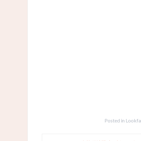
Posted in
Lookfa
Post