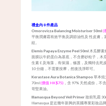
禮盒內 8 件產品
Omorovicza Balancing Moisturiser 50ml
(
平衡潤膚霜有效平衡及調節油性及 性皮膚，
紋。
Elemis Papaya Enzyme Peel 50ml
木瓜酵素
面膜以牛奶蛋白為基底，不含磨砂粒子，木
生素 E 及海藻，有保濕，修護，及獨特去
10 分鐘，不需要按摩，然後洗淨即可。
Kerastase Aura Botanica Shampoo
草本炫
70ml
(價值 HK$75)
，含 97% 天然成份，
哥堅果油。
Illamasqua Beyond Veil Primer
妝前乳霜 30
Illamasqua 是近幾年新興的英國專業