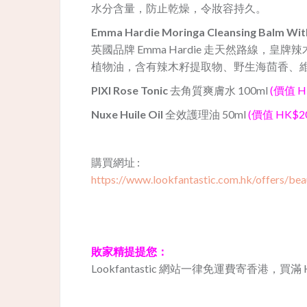
水分含量，防止乾燥，令妝容持久。
Emma Hardie Moringa Cleansing Balm With
英國品牌 Emma Hardie 走天然路線，皇
植物油，含有辣木籽提取物、野生海茴香、維
PIXI Rose Tonic
去角質爽膚水 100ml
(價值 H
Nuxe Huile Oil
全效護理油 50ml
(價值 HK$2
購買網址 :
https://www.lookfantastic.com.hk/offers/bea
敗家精提提您：
Lookfantastic 網站一律免運費寄香港，買滿 HK$