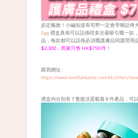
必定瘋搶！小編知道有筍野一定會早啲話俾大家知！
Egg
禮盒真係可以話係咁多次最吸引嘅一款
品，每款都可以話係必須嘅護膚品同護理用品，禮盒一
$2,300，而家只售 HK$750 咋
！
購買網址 :
https://www.lookfantastic.com.hk/offers/bea
禮盒內分別有 7 隻復活蛋載着 8 件產品，