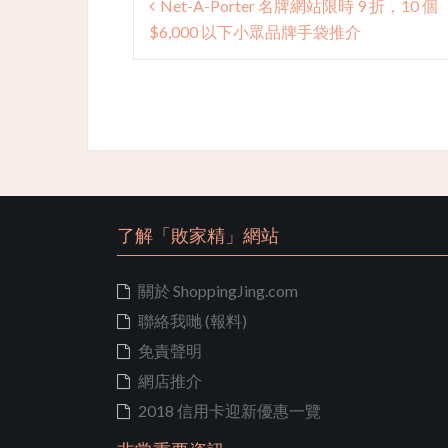
Net-A-Porter 名牌網站限時 9 折，10 個
navigation
$6,000 以下小眾品牌手袋推介
了解「敗家精」網站
關於 ShoppingJing.com
聯絡我哋 (報料)
免責聲明
網店推介
2018 信用卡迎新優惠一覽