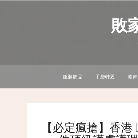
Skip
to
敗家精
content
服裝飾品
手袋鞋履
波鞋
【必定瘋搶】香港 Loo