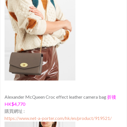
Alexander McQueen Croc effect leather camera bag
折後
HK$4,770
購買網址 :
https://www.net-a-porter.com/hk/en/product/919521/