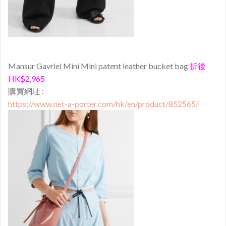
Mansur Gavriel Mini Mini patent leather bucket bag
折後
HK$2,965
購買網址 :
https://www.net-a-porter.com/hk/en/product/852565/