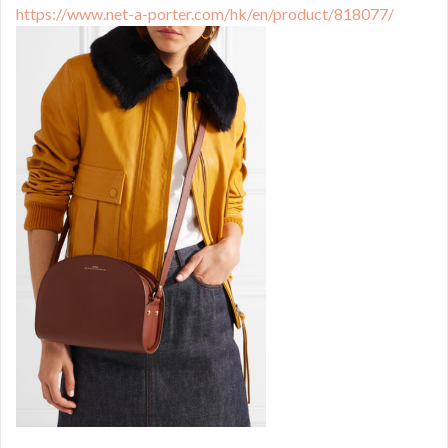
https://www.net-a-porter.com/hk/en/product/818077/