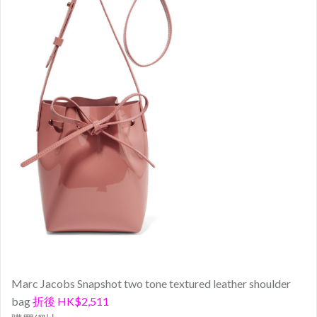
Marc Jacobs Snapshot two tone textured leather shoulder
bag
折後 HK$2,511