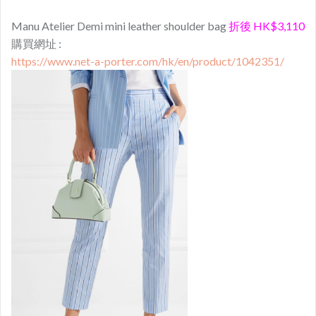
Manu Atelier Demi mini leather shoulder bag
折後 HK$3,110
購買網址 :
https://www.net-a-porter.com/hk/en/product/1042351/