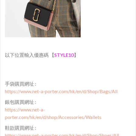
以下位置輸入優惠碼 【
STYLE10
】
手袋購買網址 :
https://www.net-a-porter.com/hk/en/d/Shop/Bags/All
銀包購買網址 :
https://www.net-a-
porter.com/hk/en/d/shop/Accessories/Wallets
鞋款購買網址 :
https://www.net-a-porter.com/hk/en/d/Shop/Shoes/All