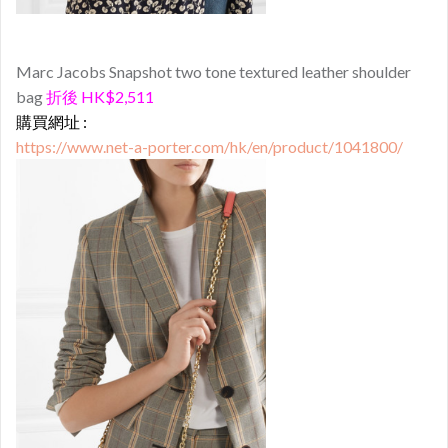
Marc Jacobs Snapshot two tone textured leather shoulder
bag
折後 HK$2,511
購買網址 :
https://www.net-a-porter.com/hk/en/product/1041800/