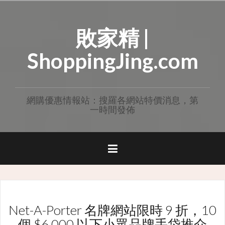
Skip
to
敗家精 |
content
ShoppingJing.com
網購優惠情報站：搜羅各網站特價消息，第
一時間發佈
Net-A-Porter 名牌網站限時 9 折，10
個 $6,000 以下小眾品牌手袋推介