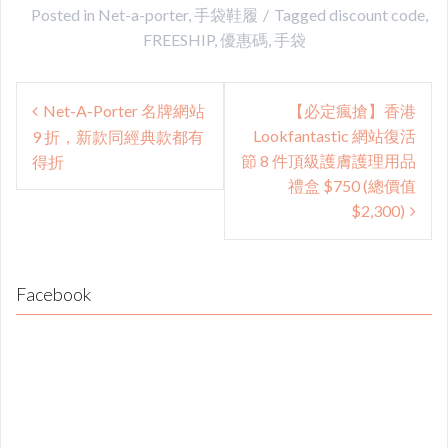
Posted in
Net-a-porter
,
手袋鞋履
Tagged
discount code
,
FREESHIP
,
優惠碼
,
手袋
Post
Net-A-Porter 名牌網站
【必定瘋搶】香港
navigation
Lookfantastic 網站復活
9 折，新款同經典款都有
節 8 件頂級護膚護理用品
得折
禮盒 $750 (總價值
$2,300)
Facebook