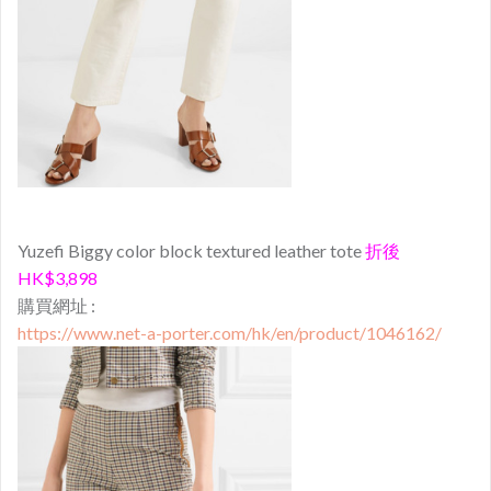
Yuzefi Biggy color block textured leather tote
折後
HK$3,898
購買網址 :
https://www.net-a-porter.com/hk/en/product/1046162/