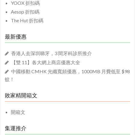
YOOX 折扣碼
Aesop 折扣碼
The Hut 折扣碼
最新優惠
香港人去深圳睇牙，3 間牙科診所推介
【雙 11】各大網上商店優惠大全
中國移動 CMHK 光纖寬頻優惠，1000MB 月費低至 $98
蚊！
敗家精開箱文
開箱文
集運推介