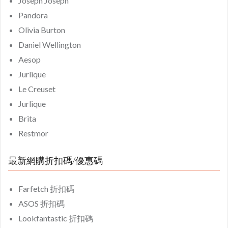
Joseph Joseph
Pandora
Olivia Burton
Daniel Wellington
Aesop
Jurlique
Le Creuset
Jurlique
Brita
Restmor
最新網購折扣碼/優惠碼
Farfetch 折扣碼
ASOS 折扣碼
Lookfantastic 折扣碼