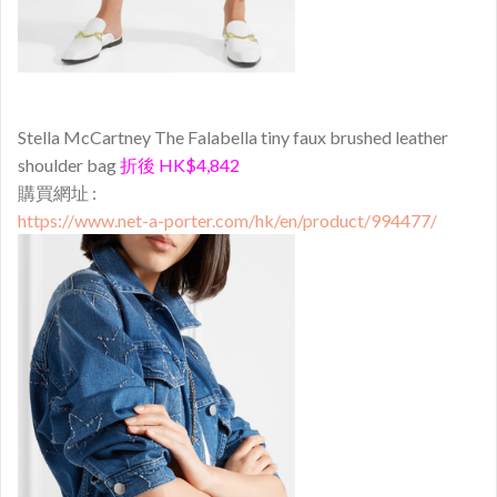
Stella McCartney The Falabella tiny faux brushed leather
shoulder bag
折後 HK$4,842
購買網址 :
https://www.net-a-porter.com/hk/en/product/994477/