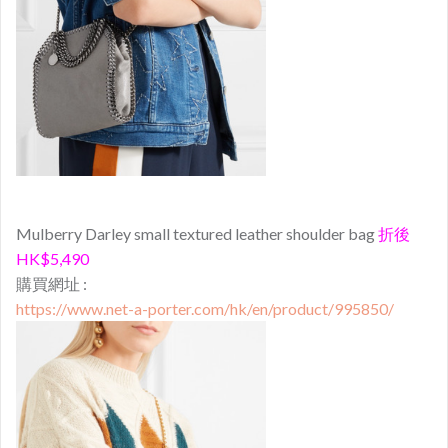
Mulberry Darley small textured leather shoulder bag
折後
HK$5,490
購買網址 :
https://www.net-a-porter.com/hk/en/product/995850/