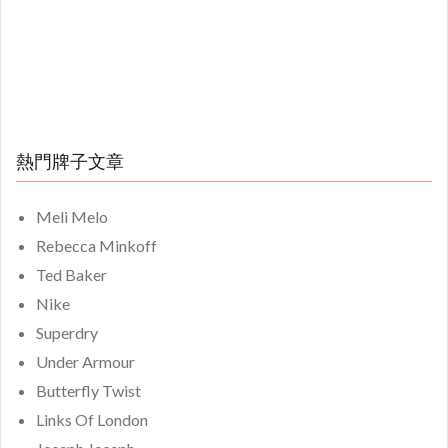
熱門牌子文章
Meli Melo
Rebecca Minkoff
Ted Baker
Nike
Superdry
Under Armour
Butterfly Twist
Links Of London