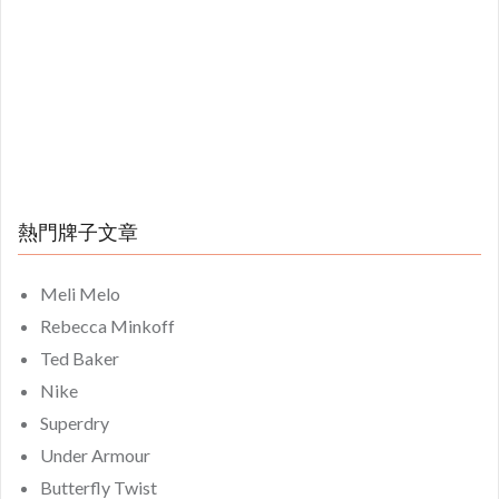
熱門牌子文章
Meli Melo
Rebecca Minkoff
Ted Baker
Nike
Superdry
Under Armour
Butterfly Twist