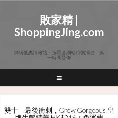
Skip
to
敗家精 |
content
ShoppingJing.com
網購優惠情報站：搜羅各網站特價消息，第
一時間發佈
雙十一最後衝刺，Grow Gorgeous 皇
牌生髮精華 HK$216 + 免運費