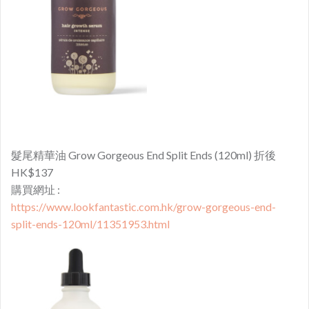
髮尾精華油 Grow Gorgeous End Split Ends (120ml) 折後
HK$137
購買網址 :
https://www.lookfantastic.com.hk/grow-gorgeous-end-
split-ends-120ml/11351953.html