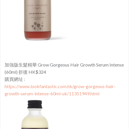
加強版生髮精華 Grow Gorgeous Hair Growth Serum Intense
(60ml) 折後 HK$324
購買網址 :
https://www.lookfantastic.com.hk/grow-gorgeous-hair-
growth-serum-intense-60ml-uk/11351949.html