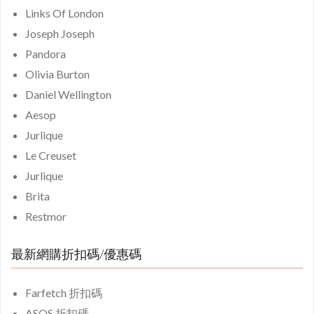
Links Of London
Joseph Joseph
Pandora
Olivia Burton
Daniel Wellington
Aesop
Jurlique
Le Creuset
Jurlique
Brita
Restmor
最新網購折扣碼/優惠碼
Farfetch 折扣碼
ASOS 折扣碼