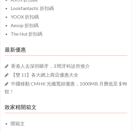
Lookfantastic 折扣碼
YOOX 折扣碼
Aesop 折扣碼
The Hut 折扣碼
最新優惠
香港人去深圳睇牙，3 間牙科診所推介
【雙 11】各大網上商店優惠大全
中國移動 CMHK 光纖寬頻優惠，1000MB 月費低至 $98
蚊！
敗家精開箱文
開箱文