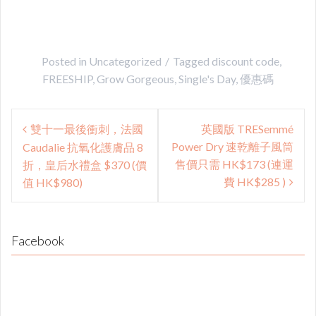
Posted in
Uncategorized
Tagged
discount code
,
FREESHIP
,
Grow Gorgeous
,
Single's Day
,
優惠碼
Post
雙十一最後衝刺，法國
英國版 TRESemmé
navigation
Power Dry 速乾離子風筒
Caudalie 抗氧化護膚品 8
售價只需 HK$173 (連運
折，皇后水禮盒 $370 (價
費 HK$285 )
值 HK$980)
Facebook