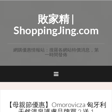
Skip
to
敗家精 |
content
ShoppingJing.com
網購優惠情報站：搜羅各網站特價消息，第
一時間發佈
【母親節優惠】Omorovicza 匈牙利
天然溫泉護膚品牌買 2 送 1