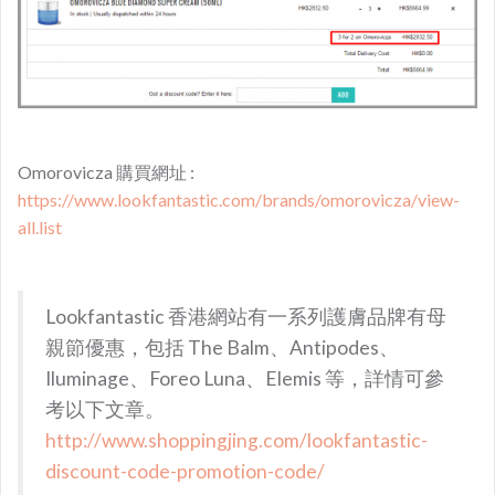
Omorovicza 購買網址 :
https://www.lookfantastic.com/brands/omorovicza/view-
all.list
Lookfantastic 香港網站有一系列護膚品牌有母
親節優惠，包括 The Balm、Antipodes、
Iluminage、Foreo Luna、Elemis 等，詳情可參
考以下文章。
http://www.shoppingjing.com/lookfantastic-
discount-code-promotion-code/