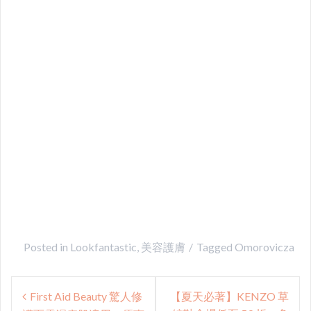
Posted in
Lookfantastic
,
美容護膚
Tagged
Omorovicza
Post
First Aid Beauty 驚人修
【夏天必著】KENZO 草
navigation