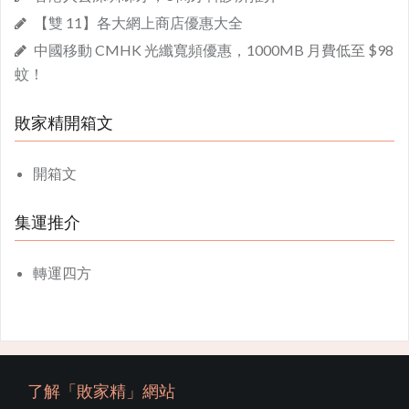
【雙 11】各大網上商店優惠大全
中國移動 CMHK 光纖寬頻優惠，1000MB 月費低至 $98
蚊！
敗家精開箱文
開箱文
集運推介
轉運四方
了解「敗家精」網站