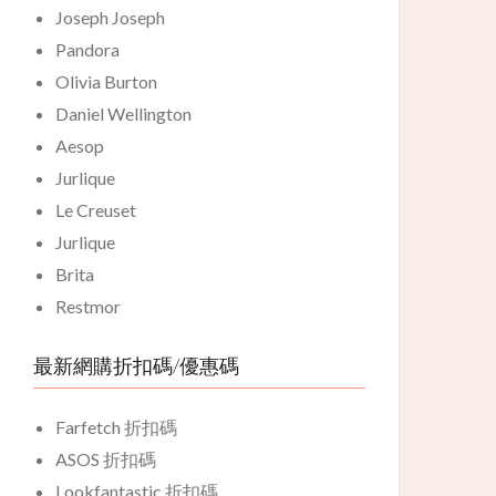
Joseph Joseph
Pandora
Olivia Burton
Daniel Wellington
Aesop
Jurlique
Le Creuset
Jurlique
Brita
Restmor
最新網購折扣碼/優惠碼
Farfetch 折扣碼
ASOS 折扣碼
Lookfantastic 折扣碼