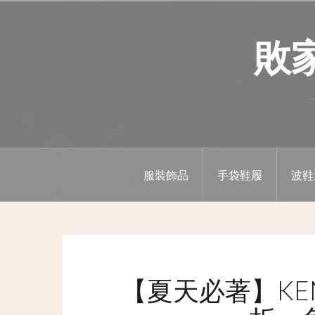
Skip
to
敗家精
content
服裝飾品
手袋鞋履
波鞋
【夏天必著】KEN