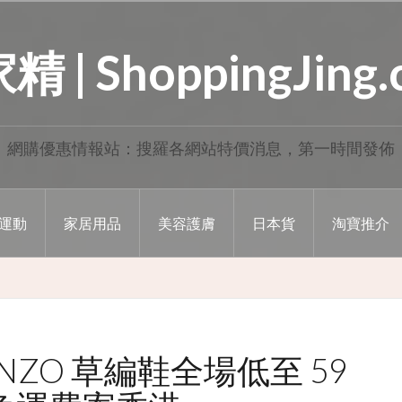
 | ShoppingJing
網購優惠情報站：搜羅各網站特價消息，第一時間發佈
運動
家居用品
美容護膚
日本貨
淘寶推介
ZO 草編鞋全場低至 59