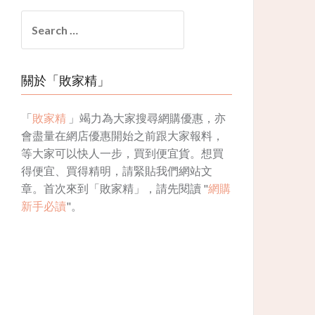
Search
for:
關於「敗家精」
「
敗家精
」竭力為大家搜尋網購優惠，亦
會盡量在網店優惠開始之前跟大家報料，
等大家可以快人一步，買到便宜貨。想買
得便宜、買得精明，請緊貼我們網站文
章。首次來到「敗家精」，請先閱讀 "
網購
新手必讀
"。