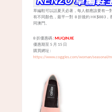
草編鞋可以話夏天必著，每人都應該要有一對，KE
有不同顏色，最平一對 8 折後約 HK$883，香
同澳門。
8 折優惠碼 :
MUQINJIE
優惠期至 5 月 15 日
購買網址 :
https://www.coggles.com/woman/seasonal/mo