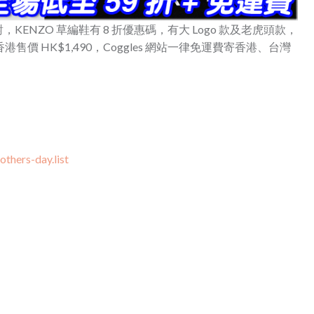
NZO 草編鞋有 8 折優惠碼，有大 Logo 款及老虎頭款，
港售價 HK$1,
490，Coggles 網站一律免運費寄香港、台灣
thers-day.list