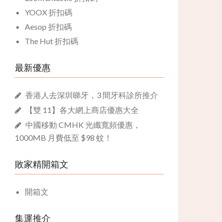
YOOX 折扣碼
Aesop 折扣碼
The Hut 折扣碼
最新優惠
香港人去深圳睇牙，3 間牙科診所推介
【雙 11】各大網上商店優惠大全
中國移動 CMHK 光纖寬頻優惠，
1000MB 月費低至 $98 蚊！
敗家精開箱文
開箱文
集運推介