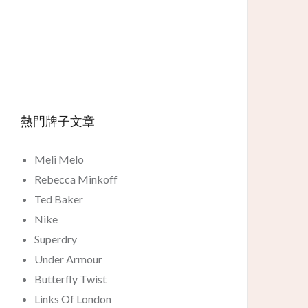
熱門牌子文章
Meli Melo
Rebecca Minkoff
Ted Baker
Nike
Superdry
Under Armour
Butterfly Twist
Links Of London