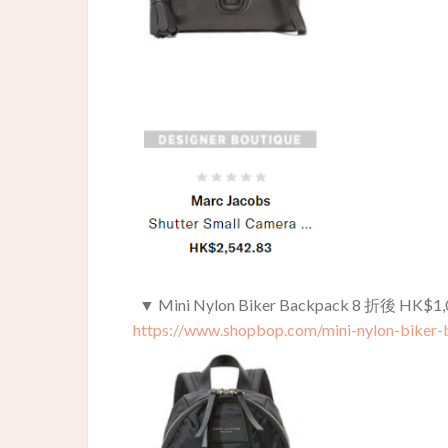
▼ Mini Nylon Biker Backpack 8 折後 HK$
https://www.shopbop.com/mini-nylon-biker