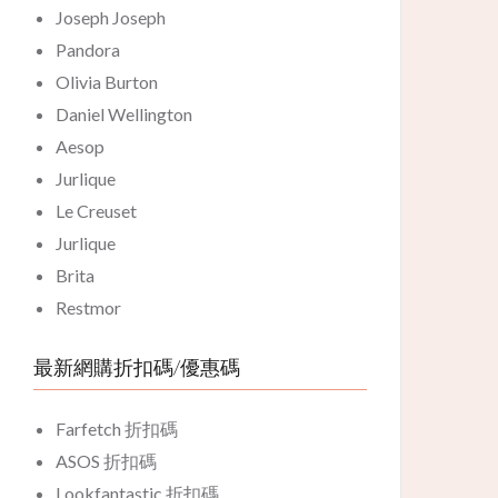
Joseph Joseph
Pandora
Olivia Burton
Daniel Wellington
Aesop
Jurlique
Le Creuset
Jurlique
Brita
Restmor
最新網購折扣碼/優惠碼
Farfetch 折扣碼
ASOS 折扣碼
Lookfantastic 折扣碼