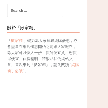
Search
for:
關於「敗家精」
「
敗家精
」竭力為大家搜尋網購優惠，亦
會盡量在網店優惠開始之前跟大家報料，
等大家可以快人一步，買到便宜貨。想買
得便宜、買得精明，請緊貼我們網站文
章。首次來到「敗家精」，請先閱讀 "
網購
新手必讀
"。