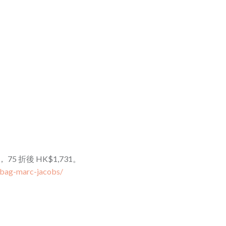
6， 75 折後 HK$1,731。
bag-marc-jacobs/