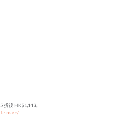
 75 折後 HK$1,143。
ote-marc/