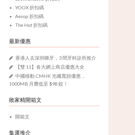
YOOX 折扣碼
Aesop 折扣碼
The Hut 折扣碼
最新優惠
香港人去深圳睇牙，3 間牙科診所推介
【雙 11】各大網上商店優惠大全
中國移動 CMHK 光纖寬頻優惠，
1000MB 月費低至 $98 蚊！
敗家精開箱文
開箱文
集運推介