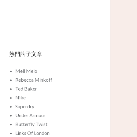
熱門牌子文章
Meli Melo
Rebecca Minkoff
Ted Baker
Nike
Superdry
Under Armour
Butterfly Twist
Links Of London