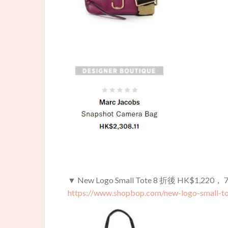
▼ New Logo Small Tote 8 折後 HK$1,220，
https://www.shopbop.com/new-logo-small-t