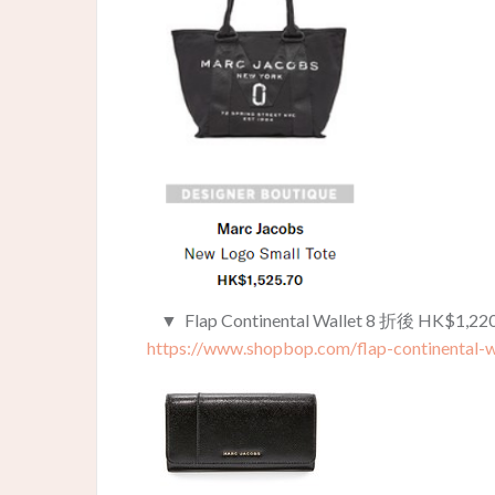
▼ Flap Continental Wallet 8 折後 HK$1,
https://www.shopbop.com/flap-continental-w