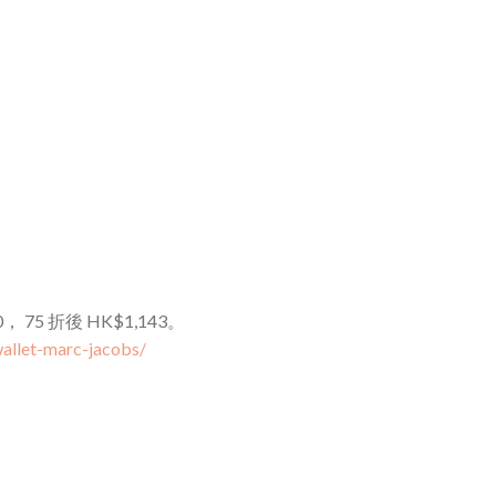
220， 75 折後 HK$1,143。
allet-marc-jacobs/