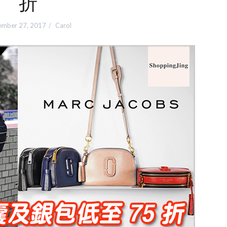
折
ember 27, 2017
Carol