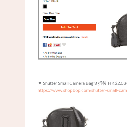
▼ Shutter Small Camera Bag 8 折後 HK$
https://www.shopbop.com/shutter-small-ca