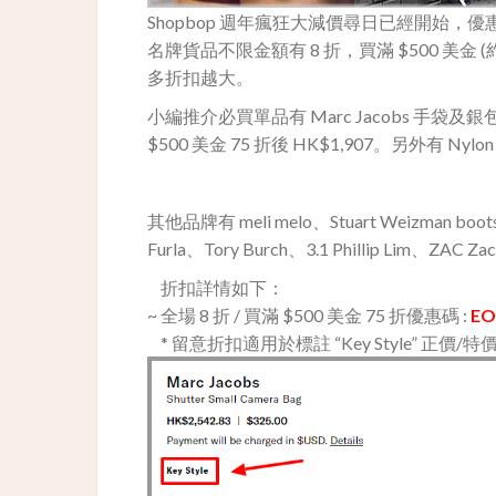
Shopbop 週年瘋狂大減價尋日已經開始，優惠時間由
名牌貨品不限金額有 8 折，買滿 $500 美金 (
多折扣越大。
小編推介必買單品有 Marc Jacobs 手袋及銀包，
$500 美金 75 折後 HK$1,907。另外有 Nylon
其他品牌有 meli melo、Stuart Weizman boots
Furla、Tory Burch、3.1 Phillip Lim、ZAC Z
折扣詳情如下：
~ 全場 8 折 / 買滿 $500 美金 75 折優惠碼 :
EO
* 留意折扣適用於標註 “Key Style” 