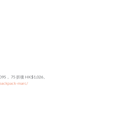
1,095， 75 折後 HK$1,026。
-backpack-marc/