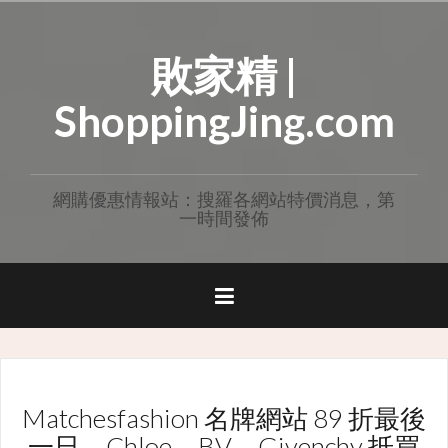
Skip
to
敗家精 |
content
ShoppingJing.com
網購優惠情報站：搜羅各網站特價消息，第
一時間發佈
Matchesfashion 名牌網站 89 折最後
一日，Chloe、BV、Givenchy 抵買