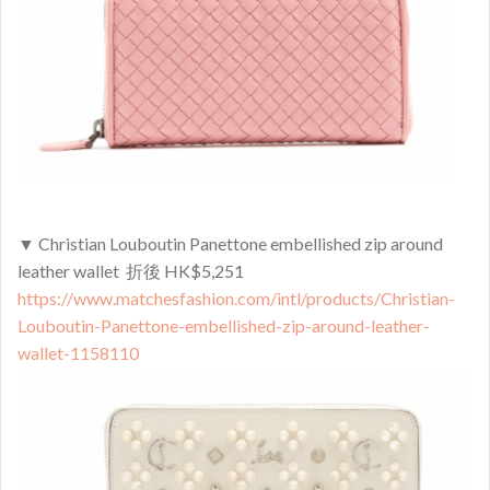
▼ Christian Louboutin Panettone embellished zip around
leather wallet 折後 HK$5,251
https://www.matchesfashion.com/intl/products/Christian-
Louboutin-Panettone-embellished-zip-around-leather-
wallet-1158110