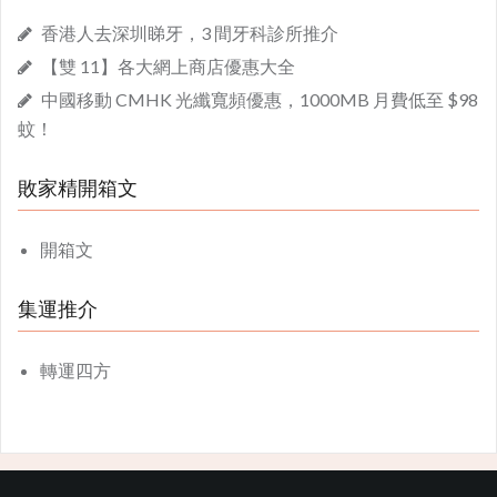
香港人去深圳睇牙，3 間牙科診所推介
【雙 11】各大網上商店優惠大全
中國移動 CMHK 光纖寬頻優惠，1000MB 月費低至 $98
蚊！
敗家精開箱文
開箱文
集運推介
轉運四方