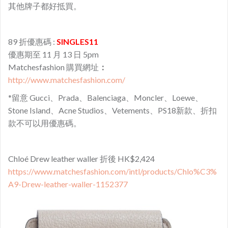
其他牌子都好抵買。
89 折優惠碼 :
SINGLES11
優惠期至 11 月 13 日 5pm
Matchesfashion 購買網址
：
http://www.matchesfashion.com/
*留意 Gucci、Prada、Balenciaga、Moncler、Loewe、
Stone Island、Acne Studios、Vetements、PS18新款、折扣
款不可以用優惠碼。
Chloé Drew leather waller 折後 HK$2,424
https://www.matchesfashion.com/intl/products/Chlo%C3%
A9-Drew-leather-waller-1152377