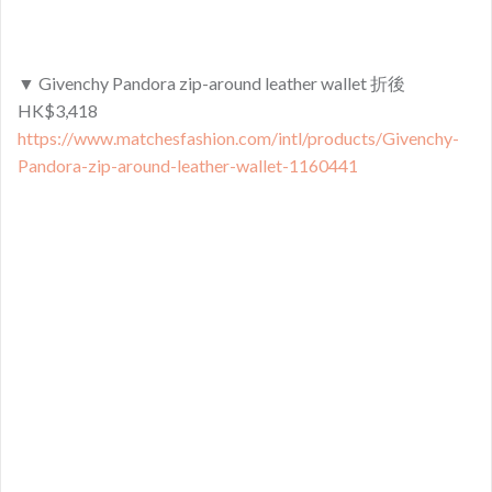
▼ Givenchy Pandora zip-around leather wallet
折後
HK$3,418
https://www.matchesfashion.com/intl/products/Givenchy-
Pandora-zip-around-leather-wallet-1160441