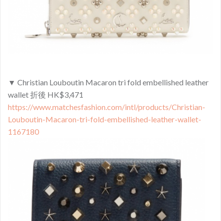
▼ Christian Louboutin Macaron tri fold embellished leather
wallet 折後 HK$3,471
https://www.matchesfashion.com/intl/products/Christian-
Louboutin-Macaron-tri-fold-embellished-leather-wallet-
1167180