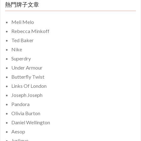
熱門牌子文章
Meli Melo
Rebecca Minkoff
Ted Baker
Nike
Superdry
Under Armour
Butterfly Twist
Links Of London
Joseph Joseph
Pandora
Olivia Burton
Daniel Wellington
Aesop
Jurlique