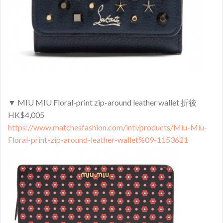
▼ MIU MIU Floral-print zip-around leather wallet 折後
HK$4,005
https://www.matchesfashion.com/intl/products/Miu-Miu-
Floral-print-zip-around-leather-wallet%09-1153621