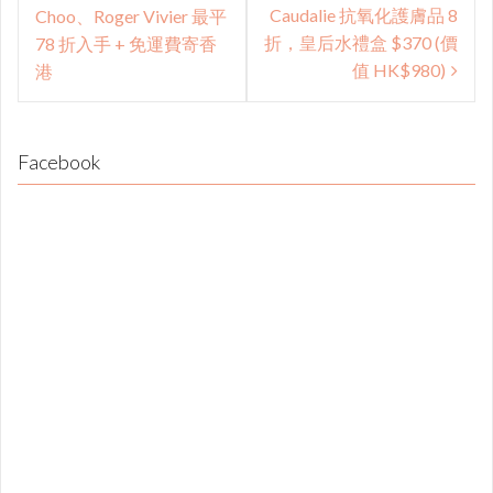
navigation
Caudalie 抗氧化護膚品 8
Choo、Roger Vivier 最平
折，皇后水禮盒 $370 (價
78 折入手 + 免運費寄香
值 HK$980)
港
Facebook