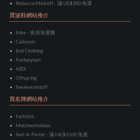
Rebecca Minkoff - 滿 US$300 免運
買波鞋網站推介
Nike - 會員免運費
Caliroots
End Clothing
Footasylum
HBX
Offspring
Sneakersnstuff
買名牌網站推介
Farfetch
Matchesfashion
Net-A-Porter - 滿 HK$2500 免運