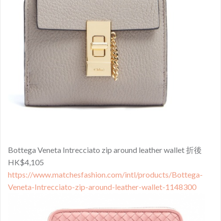
Bottega Veneta Intrecciato zip around leather wallet 折後
HK$4,105
https://www.matchesfashion.com/intl/products/Bottega-
Veneta-Intrecciato-zip-around-leather-wallet-1148300