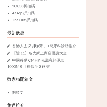
YOOX 折扣碼
Aesop 折扣碼
The Hut 折扣碼
最新優惠
香港人去深圳睇牙，3 間牙科診所推介
【雙 11】各大網上商店優惠大全
中國移動 CMHK 光纖寬頻優惠，
1000MB 月費低至 $98 蚊！
敗家精開箱文
開箱文
集運推介