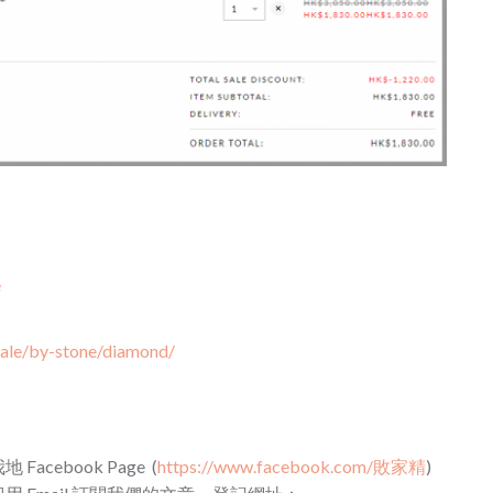
e
sale/by-stone/diamond/
cebook Page (
https://www.facebook.com/敗家精
)