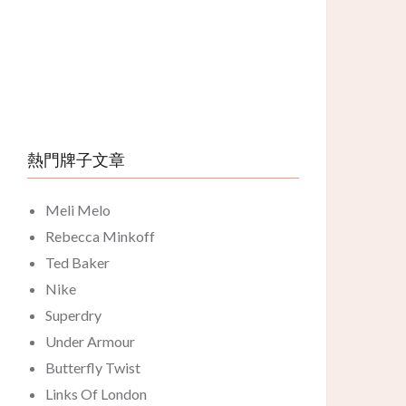
熱門牌子文章
Meli Melo
Rebecca Minkoff
Ted Baker
Nike
Superdry
Under Armour
Butterfly Twist
Links Of London