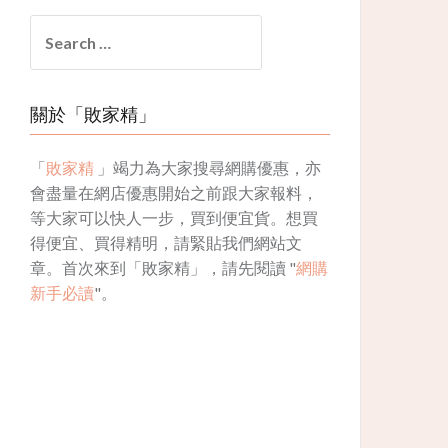
Search
for:
關於「敗家精」
「
敗家精
」竭力為大家搜尋網購優惠，亦
會盡量在網店優惠開始之前跟大家報料，
等大家可以快人一步，買到便宜貨。想買
得便宜、買得精明，請緊貼我們網站文
章。首次來到「敗家精」，請先閱讀 "
網購
新手必讀
"。