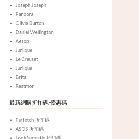
Joseph Joseph
Pandora
Olivia Burton
Daniel Wellington
Aesop
Jurlique
Le Creuset
Jurlique
Brita
Restmor
最新網購折扣碼/優惠碼
Farfetch 折扣碼
ASOS 折扣碼
Lookfantastic 折扣碼