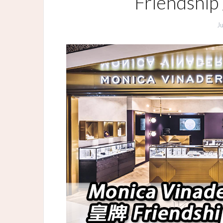
Friendsh
J