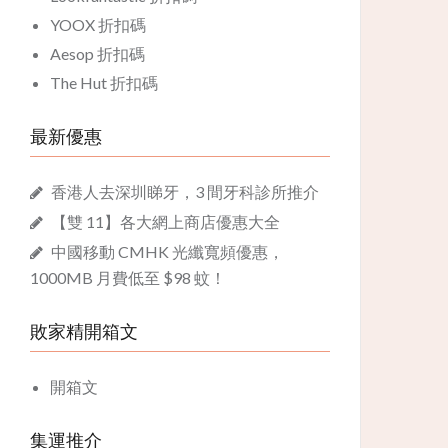
YOOX 折扣碼
Aesop 折扣碼
The Hut 折扣碼
最新優惠
香港人去深圳睇牙，3 間牙科診所推介
【雙 11】各大網上商店優惠大全
中國移動 CMHK 光纖寬頻優惠，
1000MB 月費低至 $98 蚊！
敗家精開箱文
開箱文
集運推介