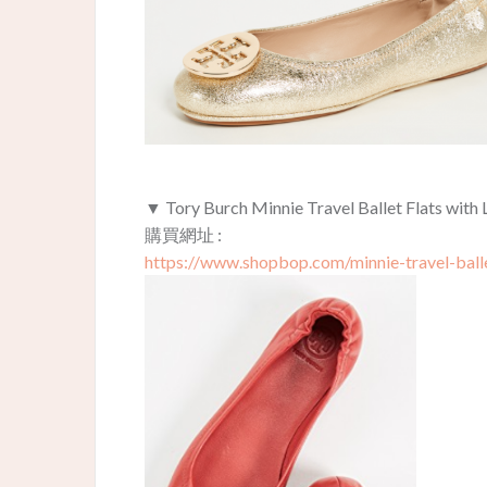
▼ Tory Burch Minnie Travel Ballet Flats with
購買網址 :
https://www.shopbop.com/minnie-travel-balle