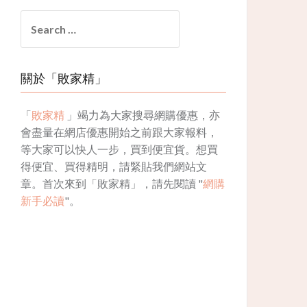
Search
for:
關於「敗家精」
「
敗家精
」竭力為大家搜尋網購優惠，亦
會盡量在網店優惠開始之前跟大家報料，
等大家可以快人一步，買到便宜貨。想買
得便宜、買得精明，請緊貼我們網站文
章。首次來到「敗家精」，請先閱讀 "
網購
新手必讀
"。