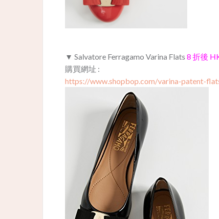
▼ Salvatore Ferragamo Varina Flats
8 折後 HK
購買網址 :
https://www.shopbop.com/varina-patent-flat