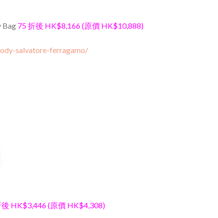
y Bag
75 折後 HK$8,166 (原價 HK$10,888)
ody-salvatore-ferragamo/
折後 HK$3,446 (原價 HK$4,308)