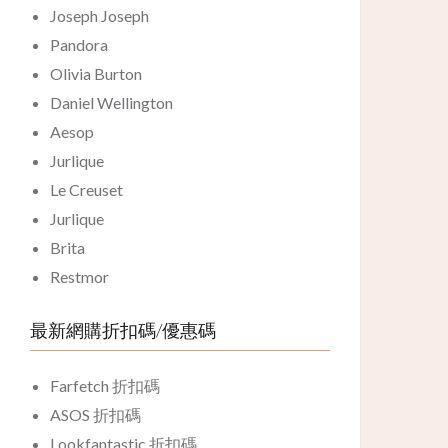
Joseph Joseph
Pandora
Olivia Burton
Daniel Wellington
Aesop
Jurlique
Le Creuset
Jurlique
Brita
Restmor
最新網購折扣碼/優惠碼
Farfetch 折扣碼
ASOS 折扣碼
Lookfantastic 折扣碼