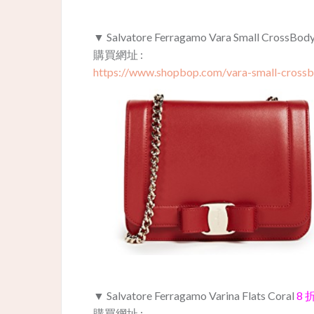
▼ Salvatore Ferragamo Vara Small CrossBod
購買網址 :
https://www.shopbop.com/vara-small-crossb
▼ Salvatore Ferragamo Varina Flats Coral
8 
購買網址 :