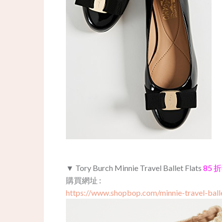
▼ Tory Burch Minnie Travel Ballet Flats
85 折
購買網址 :
https://www.shopbop.com/minnie-travel-balle