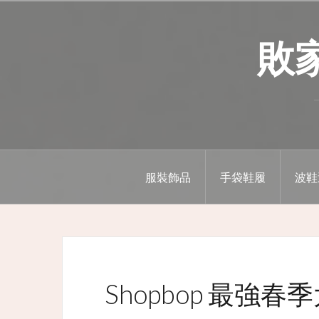
Skip
to
敗家精
content
服裝飾品
手袋鞋履
波鞋
Shopbop 最強