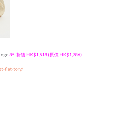
 Logo
85 折後 HK$1,518 (原價 HK$1,786)
t-flat-tory/