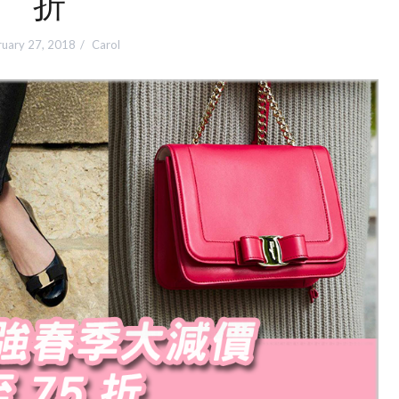
折
ruary 27, 2018
Carol