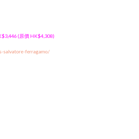
$3,446 (原價 HK$4,308)
s-salvatore-ferragamo/