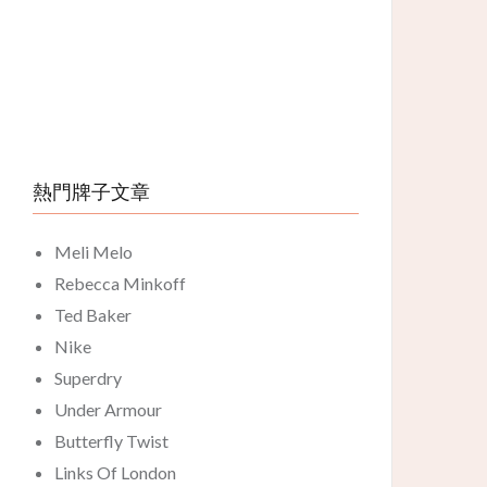
熱門牌子文章
Meli Melo
Rebecca Minkoff
Ted Baker
Nike
Superdry
Under Armour
Butterfly Twist
Links Of London