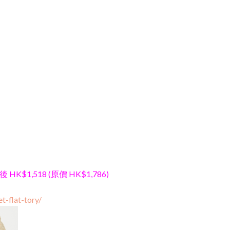
後 HK$1,518 (原價 HK$1,786)
t-flat-tory/