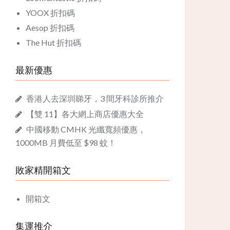
YOOX 折扣碼
Aesop 折扣碼
The Hut 折扣碼
最新優惠
香港人去深圳睇牙，3 間牙科診所推介
【雙 11】各大網上商店優惠大全
中國移動 CMHK 光纖寬頻優惠，
1000MB 月費低至 $98 蚊！
敗家精開箱文
開箱文
集運推介