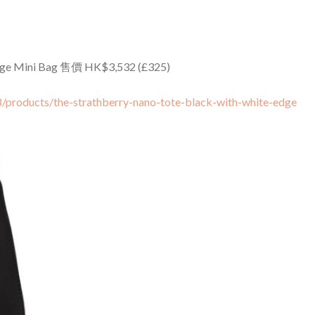
Edge Mini Bag 售價 HK$3,532 (£325)
8/products/the-strathberry-nano-tote-black-with-white-edge