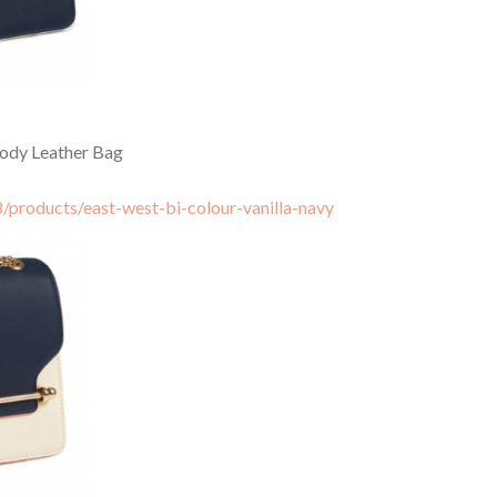
body Leather Bag
8/products/east-west-bi-colour-vanilla-navy