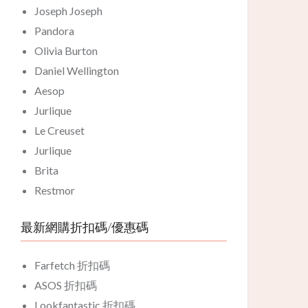
Joseph Joseph
Pandora
Olivia Burton
Daniel Wellington
Aesop
Jurlique
Le Creuset
Jurlique
Brita
Restmor
最新網購折扣碼/優惠碼
Farfetch 折扣碼
ASOS 折扣碼
Lookfantastic 折扣碼