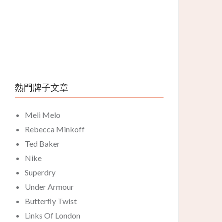
熱門牌子文章
Meli Melo
Rebecca Minkoff
Ted Baker
Nike
Superdry
Under Armour
Butterfly Twist
Links Of London