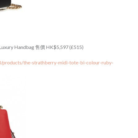
y Luxury Handbag 售價 HK$5,597 (£515)
8/products/the-strathberry-midi-tote-bi-colour-ruby-