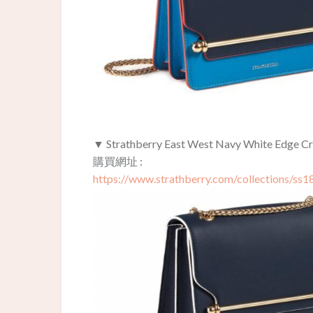
▼ Strathberry East West Navy White Edge 
購買網址 :
https://www.strathberry.com/collections/ss