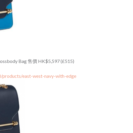
Crossbody Bag 售價 HK$5,597 (£515)
18/products/east-west-navy-with-edge