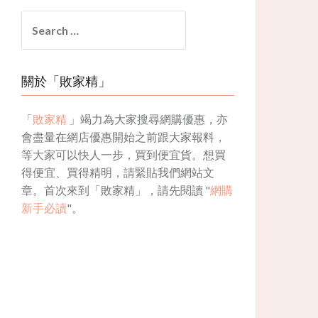
Search
for:
關於「敗家精」
「
敗家精
」竭力為大家搜尋網購優惠，亦
會盡量在網店優惠開始之前跟大家報料，
等大家可以快人一步，買到便宜貨。想買
得便宜、買得精明，請緊貼我們網站文
章。首次來到「敗家精」，請先閱讀 "
網購
新手必讀
"。