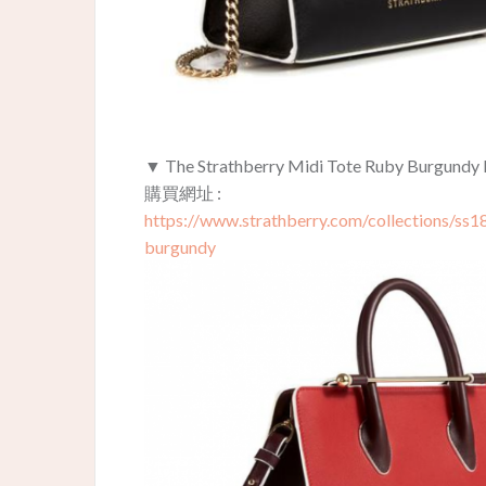
▼ The Strathberry Midi Tote Ruby Burgund
購買網址 :
https://www.strathberry.com/collections/ss1
burgundy