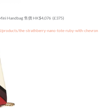
n Mini Handbag 售價 HK$4,076 (£375)
8/products/the-strathberry-nano-tote-ruby-with-chevron