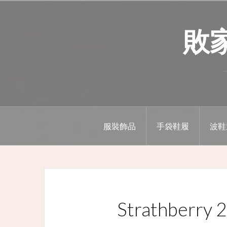
Skip
to
敗家精
content
服裝飾品
手袋鞋履
波鞋
Strathber