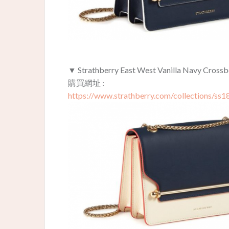
▼ Strathberry East West Vanilla Navy Cross
購買網址 :
https://www.strathberry.com/collections/ss1