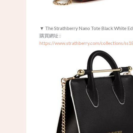
▼ The Strathberry Nano Tote Black White 
購買網址 :
https://www.strathberry.com/collections/ss1