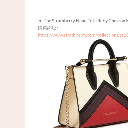
▼ The Strathberry Nano Tote Ruby Chevro
購買網址 :
https://www.strathberry.com/collections/ss1