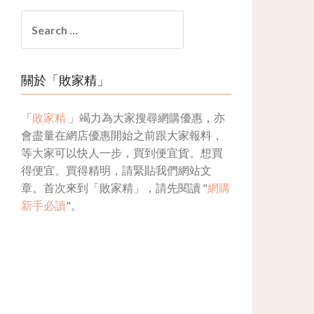
Search
for:
關於「敗家精」
「
敗家精
」竭力為大家搜尋網購優惠，亦
會盡量在網店優惠開始之前跟大家報料，
等大家可以快人一步，買到便宜貨。想買
得便宜、買得精明，請緊貼我們網站文
章。首次來到「敗家精」，請先閱讀 "
網購
新手必讀
"。