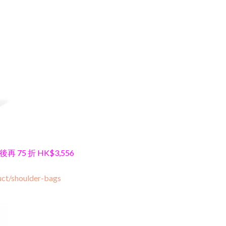
再 75 折 HK$3,556
uct/shoulder-bags