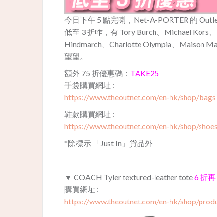
今日下午 5 點完喇，Net-A-PORTER 的 Ou
低至 3 折咋，有 Tory Burch、Michael Kors、A
Hindmarch、Charlotte Olympia、Mais
望望。
額外 75 折優惠碼：
TAKE25
手袋購買網址 :
https://www.theoutnet.com/en-hk/shop/bags
鞋款購買網址 :
https://www.theoutnet.com/en-hk/shop/shoe
*除標示 「Just In」貨品外
▼ COACH Tyler textured-leather tote
6 折再 
購買網址 :
https://www.theoutnet.com/en-hk/shop/produ