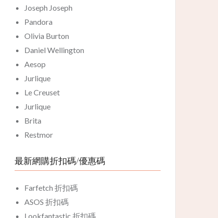
Joseph Joseph
Pandora
Olivia Burton
Daniel Wellington
Aesop
Jurlique
Le Creuset
Jurlique
Brita
Restmor
最新網購折扣碼/優惠碼
Farfetch 折扣碼
ASOS 折扣碼
Lookfantastic 折扣碼