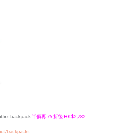
ather backpack
半價再 75 折後 HK$2,782
uct/backpacks