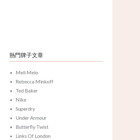
熱門牌子文章
Meli Melo
Rebecca Minkoff
Ted Baker
Nike
Superdry
Under Armour
Butterfly Twist
Links Of London