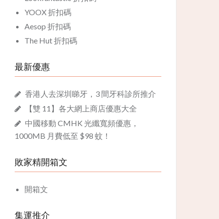
YOOX 折扣碼
Aesop 折扣碼
The Hut 折扣碼
最新優惠
香港人去深圳睇牙，3 間牙科診所推介
【雙 11】各大網上商店優惠大全
中國移動 CMHK 光纖寬頻優惠，
1000MB 月費低至 $98 蚊！
敗家精開箱文
開箱文
集運推介