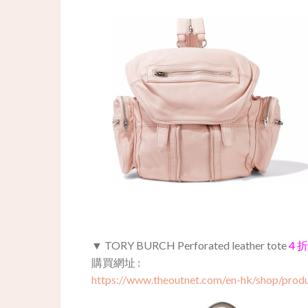
▼ TORY BURCH Perforated leather tote
4 折
購買網址 :
https://www.theoutnet.com/en-hk/shop/produ