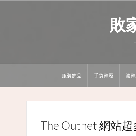
Skip
to
敗家精
content
服裝飾品
手袋鞋履
波鞋
The Outnet 