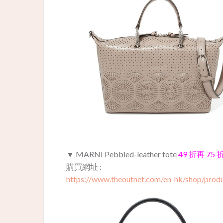
▼ MARNI Pebbled-leather tote
49 折再 75 
購買網址 :
https://www.theoutnet.com/en-hk/shop/produ