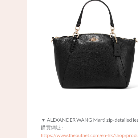
▼ ALEXANDER WANG Marti zip-detailed le
購買網址 :
https://www.theoutnet.com/en-hk/shop/prod