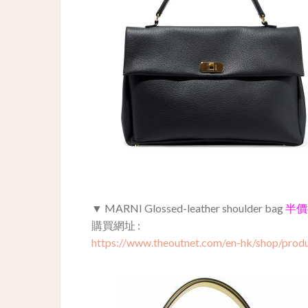
▼ MARNI Glossed-leather shoulder bag
半價後
購買網址 :
https://www.theoutnet.com/en-hk/shop/prod