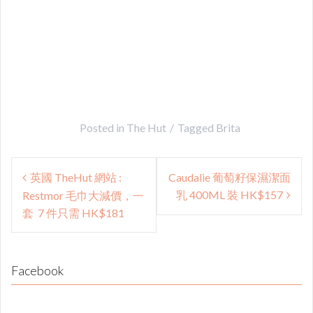
Posted in
The Hut
Tagged
Brita
Post
英國 TheHut 網站 :
Caudalie 葡萄籽保濕潔面
navigation
乳 400ML 裝 HK$157
Restmor 毛巾大減價，一
套 7 件只需 HK$181
Facebook