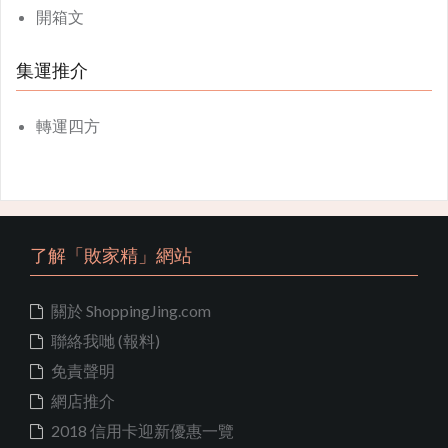
開箱文
集運推介
轉運四方
了解「敗家精」網站
關於 ShoppingJing.com
聯絡我哋 (報料)
免責聲明
網店推介
2018 信用卡迎新優惠一覽