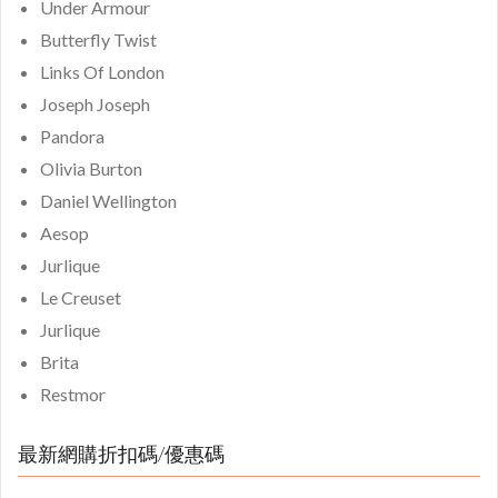
Under Armour
Butterfly Twist
Links Of London
Joseph Joseph
Pandora
Olivia Burton
Daniel Wellington
Aesop
Jurlique
Le Creuset
Jurlique
Brita
Restmor
最新網購折扣碼/優惠碼