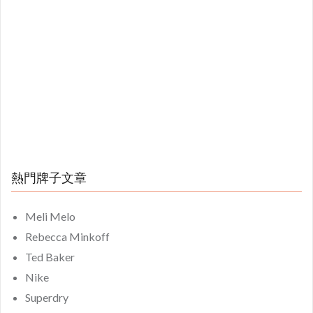
熱門牌子文章
Meli Melo
Rebecca Minkoff
Ted Baker
Nike
Superdry