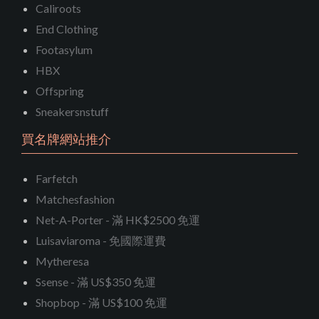
Caliroots
End Clothing
Footasylum
HBX
Offspring
Sneakersnstuff
買名牌網站推介
Farfetch
Matchesfashion
Net-A-Porter - 滿 HK$2500 免運
Luisaviaroma - 免國際運費
Mytheresa
Ssense - 滿 US$350 免運
Shopbop - 滿 US$100 免運