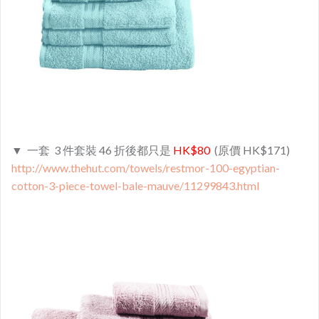
▼ 一套 3 件套裝 46 折後都只是
HK$80
(原價 HK$171)
http://www.thehut.com/towels/restmor-100-egyptian-
cotton-3-piece-towel-bale-mauve/11299843.html