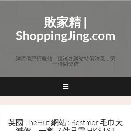
Skip
to
敗家精 |
content
ShoppingJing.com
網購優惠情報站：搜羅各網站特價消息，第
一時間發佈
英國 TheHut 網站 : Restmor 毛巾大
減價，一套 7 件只需 HK$181