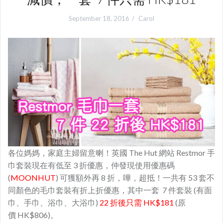
September 18, 2016
Carol
各位媽媽，家庭主婦留意喇！英國 The Hut 網站 Restmor 手
巾套裝現在有低至 3 折優惠，仲發現使用優惠碼
(
MOONHUT
) 可獲額外再 8 折，嘩，超抵！一共有 53 套不
同顏色的毛巾套裝有折上折優惠，其中一套 7 件套裝 (有面
巾、手巾、浴巾、大浴巾)
22 折後只需 HK$181
(原
價 HK$806)。