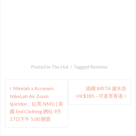
Posted in
The Hut
Tagged
Restmor
Post
Nikelab x Acronym、
德國 BRITA 濾水壺
navigation
HK$185 – 可直寄香港
NikeLab Air Zoom
Spiridon、紅黑 NMD | 英
國 End Clothing 網站 9月
17日下午 5:00 開賣