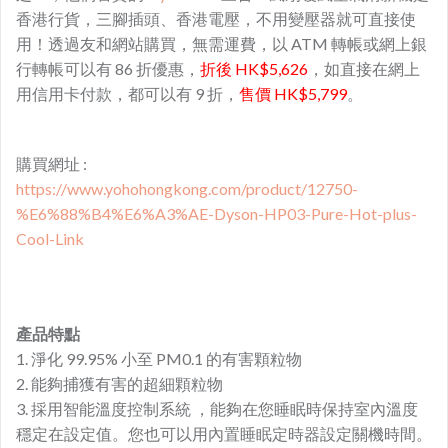
香港行貨，三腳插頭、香港電壓，不用變壓器就可直接使
用！透過友和網站購買，無需運費，以 ATM 轉帳或網上銀
行轉帳可以有 86 折優惠，
折後 HK$5,626
，如直接在網上
用信用卡付款，都可以有 9 折，
售價 HK$5,799
。
購買網址 :
https://www.yohohongkong.com/product/12750-
%E6%88%B4%E6%A3%AE-Dyson-HP03-Pure-Hot-plus-
Cool-Link
產品特點
1. 淨化 99.95% 小至 PM0.1 的有害顆粒物
2. 能夠捕獲有害的超細顆粒物
3. 採用智能溫度控制系統 ，能夠在您睡眠時保持室內溫度
穩定在設定值。您也可以用內置睡眠定時器設定關機時間。