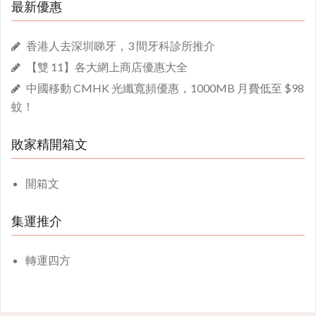
最新優惠
香港人去深圳睇牙，3 間牙科診所推介
【雙 11】各大網上商店優惠大全
中國移動 CMHK 光纖寬頻優惠，1000MB 月費低至 $98
蚊！
敗家精開箱文
開箱文
集運推介
轉運四方