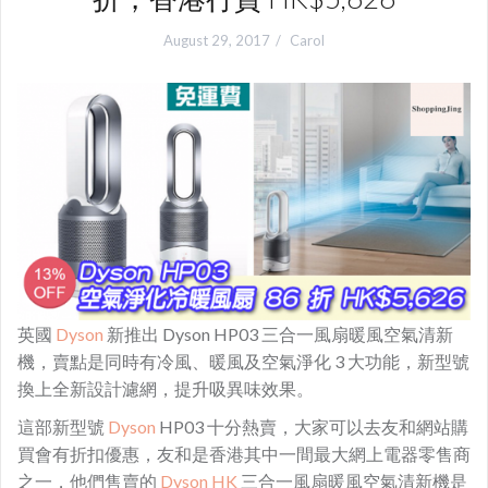
August 29, 2017
Carol
英國
Dyson
新推出 Dyson HP03 三合一風扇暖風空氣清新
機，賣點是同時有冷風、暖風及空氣淨化 3 大功能，新型號
換上全新設計濾網，提升吸異味效果。
這部新型號
Dyson
HP03 十分熱賣，大家可以去友和網站購
買會有折扣優惠，友和是香港其中一間最大網上電器零售商
之一，他們售賣的
Dyson HK
三合一風扇暖風空氣清新機是