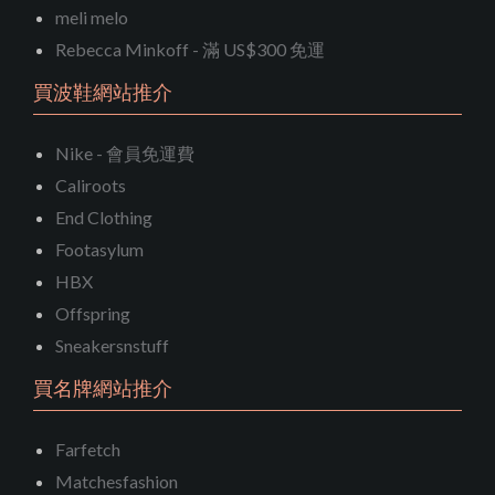
meli melo
Rebecca Minkoff - 滿 US$300 免運
買波鞋網站推介
Nike - 會員免運費
Caliroots
End Clothing
Footasylum
HBX
Offspring
Sneakersnstuff
買名牌網站推介
Farfetch
Matchesfashion