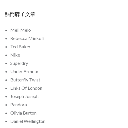
熱門牌子文章
Meli Melo
Rebecca Minkoff
Ted Baker
Nike
Superdry
Under Armour
Butterfly Twist
Links Of London
Joseph Joseph
Pandora
Olivia Burton
Daniel Wellington