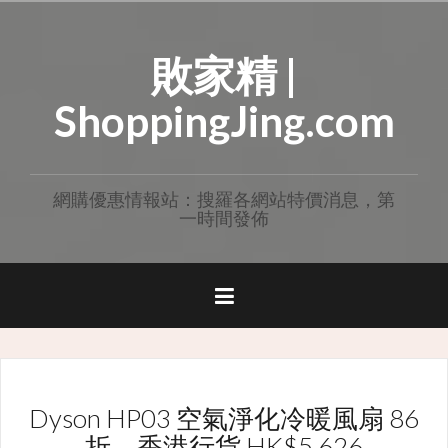
Skip
to
敗家精 |
content
ShoppingJing.com
網購優惠情報站：搜羅各網站特價消息，第
一時間發佈
Dyson HP03 空氣淨化冷暖風扇 86
折，香港行貨 HK$5,626