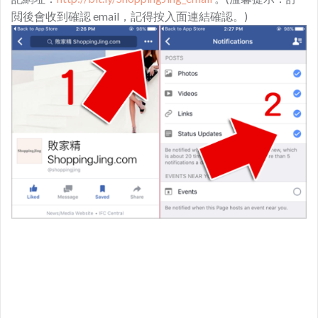
閲後會收到確認 email，記得按入面連結確認。)