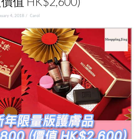
(價值 HK$2,600)
nuary 4, 2018
Carol