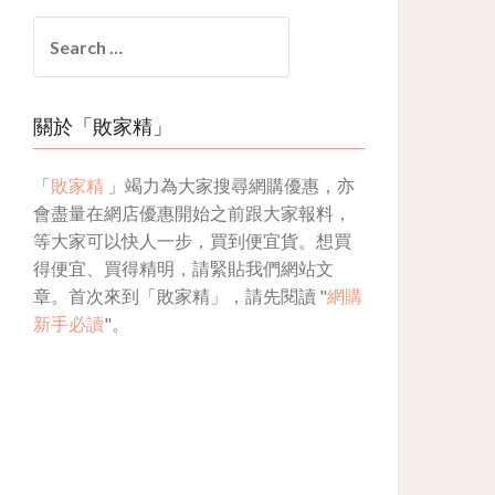
Search
for:
關於「敗家精」
「
敗家精
」竭力為大家搜尋網購優惠，亦
會盡量在網店優惠開始之前跟大家報料，
等大家可以快人一步，買到便宜貨。想買
得便宜、買得精明，請緊貼我們網站文
章。首次來到「敗家精」，請先閱讀 "
網購
新手必讀
"。