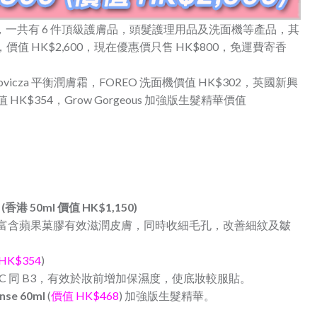
盒開賣喇，一共有 6 件頂級護膚品，頭髮護理用品及洗面機等產品，其
ple 產品，價值 HK$2,600，現在優惠價只售 HK$800，免運費寄香
rovicza 平衡潤膚霜，FOREO 洗面機價值 HK$302，英國新興
 HK$354，Grow Gorgeous 加強版生髮精華價值
ml (香港 50ml 價值 HK$1,150)
，富含蘋果菓膠有效滋潤皮膚，同時收細毛孔，改善細紋及皺
HK$354
)
C 同 B3，有效於妝前增加保濕度，使底妝較服貼。
ense 60ml
(
價值 HK$468
) 加強版生髮精華。