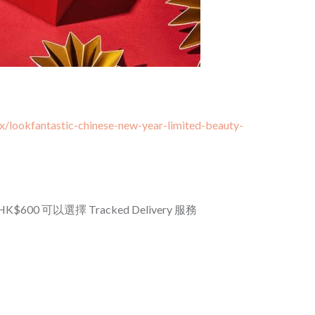
x/lookfantastic-chinese-new-year-limited-beauty-
600 可以選擇 Tracked Delivery 服務