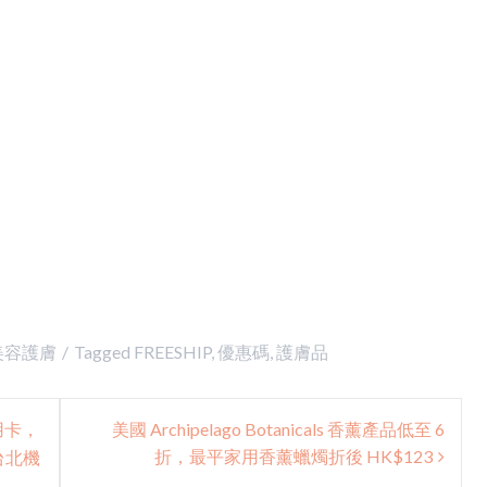
美容護膚
Tagged
FREESHIP
,
優惠碼
,
護膚品
信用卡，
美國 Archipelago Botanicals 香薰產品低至 6
折，最平家用香薰蠟燭折後 HK$123
回台北機