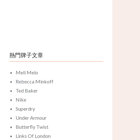
熱門牌子文章
Meli Melo
Rebecca Minkoff
Ted Baker
Nike
Superdry
Under Armour
Butterfly Twist
Links Of London