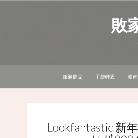
Skip
to
敗家精
content
服裝飾品
手袋鞋履
波鞋
Lookfantast