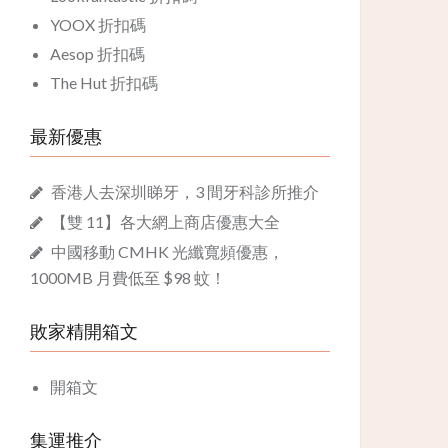
YOOX 折扣碼
Aesop 折扣碼
The Hut 折扣碼
最新優惠
香港人去深圳睇牙，3 間牙科診所推介
【雙 11】各大網上商店優惠大全
中國移動 CMHK 光纖寬頻優惠，
1000MB 月費低至 $98 蚊！
敗家精開箱文
開箱文
集運推介