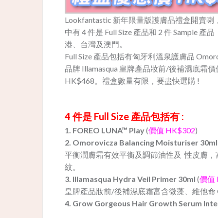
Lookfantastic 新年限量版護膚品禮
中有 4 件是 Full Size 產品和 2 件 Sam
港、台灣及澳門。
Full Size 產品包括有匈牙利溫泉護膚品 Omo
品牌 Illamasqua 皇牌產品妝前/後補濕底霜價值
HK$468。禮盒數量有限，要盡快選購 !
4 件是 Full Size 產品包括有 :
1. FOREO LUNA™ Play
(
價值 HK$302
)
2. Omorovicza Balancing Moisturiser 30
平衡潤膚霜有效平衡及調節油性及 性皮膚
紋。
3. Illamasqua Hydra Veil Primer 30ml
(
價值 
皇牌產品
妝前/後補濕底霜富含微藻、維他命 
4. Grow Gorgeous Hair Growth Serum Int