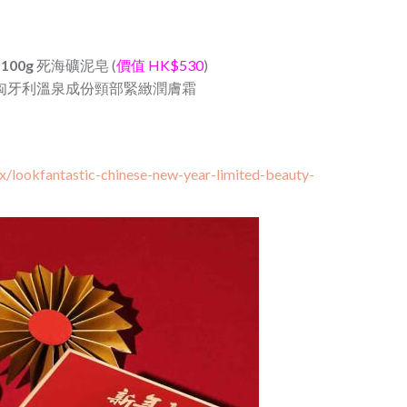
 100g
死海礦泥皂 (
價值 HK$530
)
匈牙利溫泉成份頸部緊緻潤膚霜
x/lookfantastic-chinese-new-year-limited-beauty-