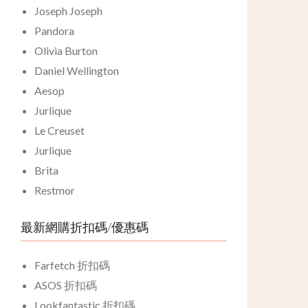
Joseph Joseph
Pandora
Olivia Burton
Daniel Wellington
Aesop
Jurlique
Le Creuset
Jurlique
Brita
Restmor
最新網購折扣碼/優惠碼
Farfetch 折扣碼
ASOS 折扣碼
Lookfantastic 折扣碼