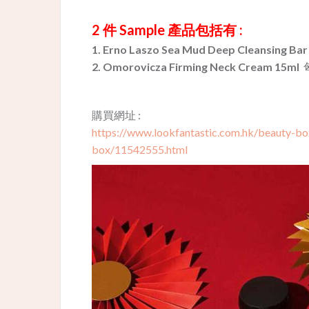
2 件 Sample 產品包括有 :
1. Erno Laszo Sea Mud Deep Cleansing Bar
2. Omorovicza Firming Neck Cream 15ml
購買網址 :
https://www.lookfantastic.com.hk/beauty-bo
box/11542555.html