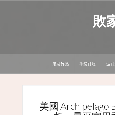
Skip
to
敗家精
content
服裝飾品
手袋鞋履
波鞋
美國 Archipelago