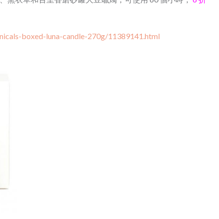
anicals-boxed-luna-candle-270g/11389141.html