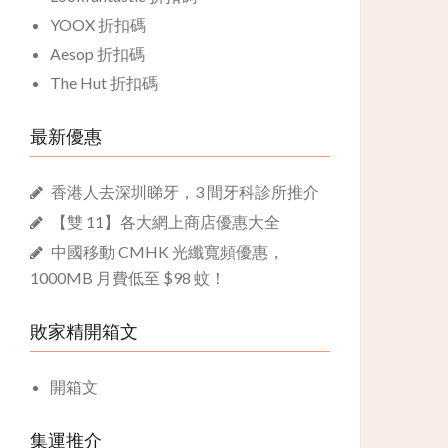
YOOX 折扣碼
Aesop 折扣碼
The Hut 折扣碼
最新優惠
香港人去深圳睇牙，3 間牙科診所推介
【雙 11】各大網上商店優惠大全
中國移動 CMHK 光纖寬頻優惠，
1000MB 月費低至 $98 蚊！
敗家精開箱文
開箱文
集運推介