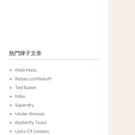
熱門牌子文章
Meli Melo
Rebecca Minkoff
Ted Baker
Nike
Superdry
Under Armour
Butterfly Twist
Links Of London