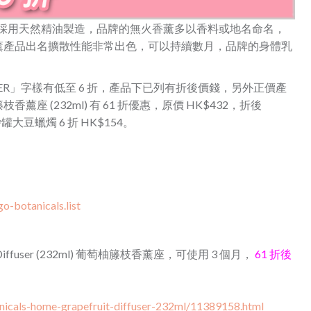
 的香薰產品全是採用天然精油製造，品牌的無火香薰多以香料或地名命名，
薰產品出名擴散性能非常出色，可以持續數月，品牌的身體乳
OFFER」字樣有低至 6 折，產品下已列有折後價錢，另外正價產
枝香薰座 (232ml) 有 61 折優惠，原價 HK$432，折後
豆蠟燭 6 折 HK$154。
o-botanicals.list
fruit Diffuser (232ml) 葡萄柚籐枝香薰座，可使用 3 個月，
61 折後
nicals-home-grapefruit-diffuser-232ml/11389158.html