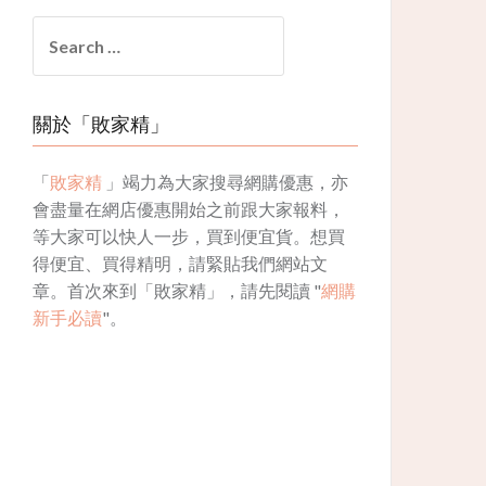
Search
for:
關於「敗家精」
「
敗家精
」竭力為大家搜尋網購優惠，亦
會盡量在網店優惠開始之前跟大家報料，
等大家可以快人一步，買到便宜貨。想買
得便宜、買得精明，請緊貼我們網站文
章。首次來到「敗家精」，請先閱讀 "
網購
新手必讀
"。