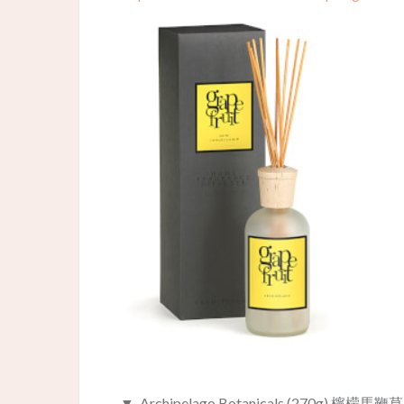
▼ Archipelago Botanicals (27