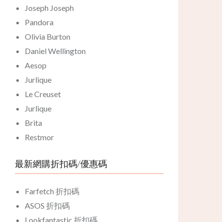
Joseph Joseph
Pandora
Olivia Burton
Daniel Wellington
Aesop
Jurlique
Le Creuset
Jurlique
Brita
Restmor
最新網購折扣碼/優惠碼
Farfetch 折扣碼
ASOS 折扣碼
Lookfantastic 折扣碼