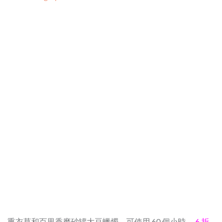
0g) 檸檬馬鞭草、熏衣草和百里香磨砂罐大豆蠟燭，可使用 60 個小時，
6 折