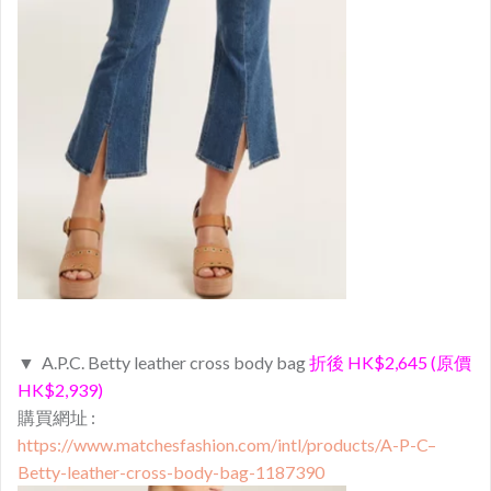
▼ A.P.C. Betty leather cross body bag
折後 HK$2,645 (原價
HK$2,939)
購買網址 :
https://www.matchesfashion.com/intl/products/A-P-C–
Betty-leather-cross-body-bag-1187390