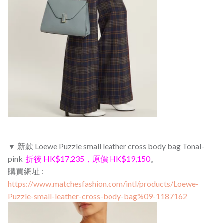
▼ 新款 Loewe Puzzle small leather cross body bag Tonal-
pink
折後 HK$17,235，原價 HK$19,150
。
購買網址 :
https://www.matchesfashion.com/intl/products/Loewe-
Puzzle-small-leather-cross-body-bag%09-1187162