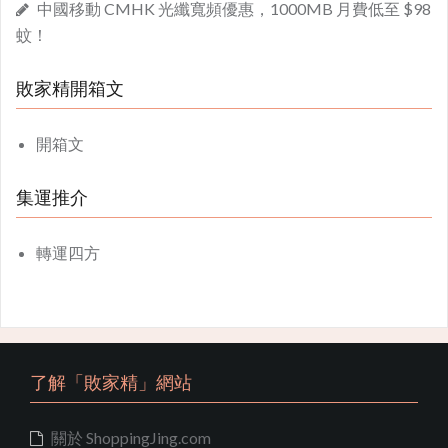
中國移動 CMHK 光纖寬頻優惠，1000MB 月費低至 $98
蚊！
敗家精開箱文
開箱文
集運推介
轉運四方
了解「敗家精」網站
關於 ShoppingJing.com