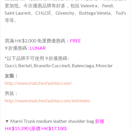
更加抵。今次優惠品牌有好多，包括 Valextra、
Fendi、
Saint Laurent、CHLOÉ、Givenchy、Bottega Veneta、Tod’s
等等。
買滿 HK$2,000 免運費優惠碼：
FREE
9 折優惠碼 :
LUNAR
*以下品牌不可使用 9 折優惠碼 :
Gucci, Berluti, Brunello Cuccineli, Balenciaga, Moncler
女裝：
http://www.matchesfashion.com/
男裝：
http://www.matchesfashion.com/intl/mens
▼ Marni Trunk medium leather shoulder bag
折後
HK$15,390 (原價 HK$17,100)