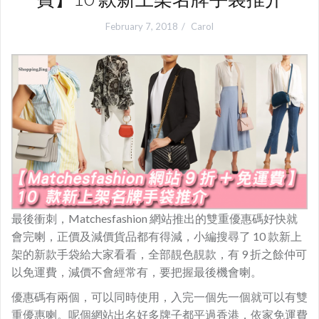
February 7, 2018
Carol
最後衝刺，
Matchesfashion 網站推出的雙重優惠碼好快就
會完喇，正價及減價貨品都有得減，小編
搜尋了 10 款新上
架的新款手袋給大家看看，全部靚色靚款，有 9 折之餘仲可
以免運費，減價不會經常有，要把握最後機會喇。
優惠碼有兩個，可以同時使用，入完一個先一個就可以有雙
重優惠喇。呢個網站出名好多牌子都平過香港，依家免運費