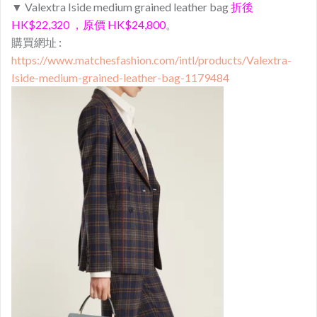
▼ Valextra Iside medium grained leather bag
折後
HK$22,320 ，原價 HK$24,800
。
購買網址 :
https://www.matchesfashion.com/intl/products/Valextra-
Iside-medium-grained-leather-bag-1179484