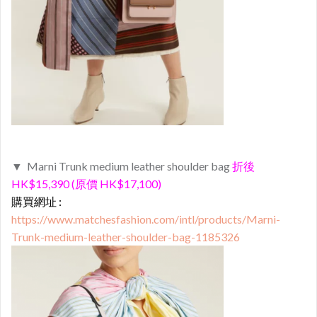
▼ Marni Trunk medium leather shoulder bag
折後
HK$15,390 (原價 HK$17,100)
購買網址 :
https://www.matchesfashion.com/intl/products/Marni-
Trunk-medium-leather-shoulder-bag-1185326