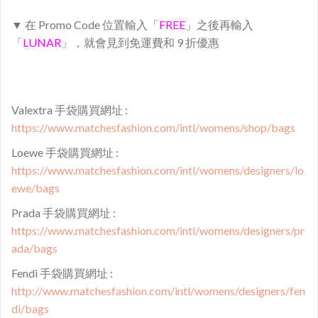
▼ 在 Promo Code 位置輸入「
FREE
」之後再輸入
「
LUNAR
」，就會見到免運費和 9 折優惠
Valextra 手袋購買網址 :
https://www.matchesfashion.com/intl/womens/shop/bags
Loewe 手袋購買網址 :
https://www.matchesfashion.com/intl/womens/designers/lo
ewe/bags
Prada 手袋購買網址 :
https://www.matchesfashion.com/intl/womens/designers/pr
ada/bags
Fendi 手袋購買網址 :
http://www.matchesfashion.com/intl/womens/designers/fen
di/bags