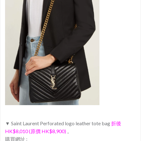
▼ Saint Laurent Perforated logo leather tote bag
折後
HK$8,010 (原價 HK$8,900)
。
購買網址 :