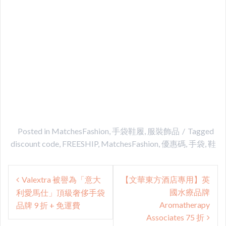
Posted in
MatchesFashion
,
手袋鞋履
,
服裝飾品
Tagged
discount code
,
FREESHIP
,
MatchesFashion
,
優惠碼
,
手袋
,
鞋
Post
Valextra 被譽為「意大
【文華東方酒店專用】英
navigation
國水療品牌
利愛馬仕」頂級奢侈手袋
Aromatherapy
品牌 9 折 + 免運費
Associates 75 折