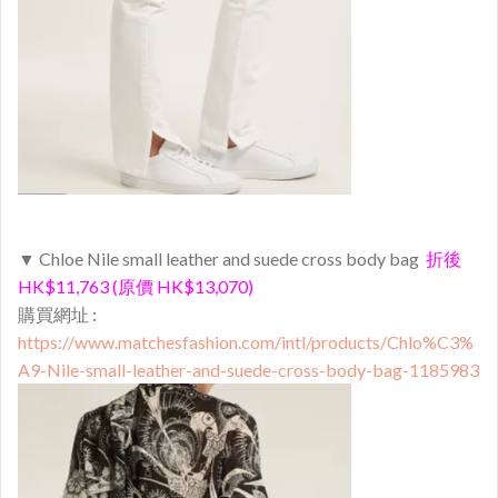
▼ Chloe Nile small leather and suede cross body bag
折後
HK$11,763 (原價 HK$13,070)
購買網址 :
https://www.matchesfashion.com/intl/products/Chlo%C3%
A9-Nile-small-leather-and-suede-cross-body-bag-1185983