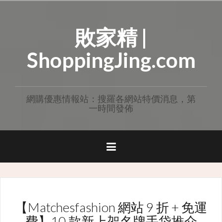
Skip
to
敗家精 |
content
ShoppingJing.com
網購優惠情報站：搜羅各網站特價消息，第
一時間發佈
【Matchesfashion 網站 9 折 + 免運
費】10 款新上架名牌手袋推介