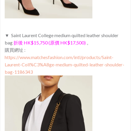
▼ Saint Laurent College medium quilted leather shoulder
bag
折後 HK$15,750 (原價 HK$17,500)
。
購買網址 :
https://www.matchesfashion.com/intl/products/Saint-
Laurent-Coll%C3%A8ge-medium-quilted-leather-shoulder-
bag-1186343