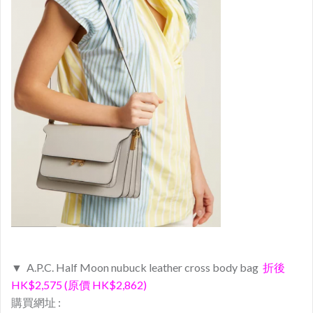
▼ A.P.C. Half Moon nubuck leather cross body bag
折後
HK$2,575 (原價 HK$2,862)
購買網址 :