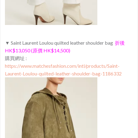
▼ Saint Laurent Loulou quilted leather shoulder bag
折後
HK$13,050 (原價 HK$14,500)
購買網址 :
https://www.matchesfashion.com/intl/products/Saint-
Laurent-Loulou-quilted-leather-shoulder-bag-1186332