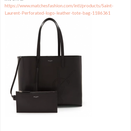
https://www.matchesfashion.com/intl/products/Saint-
Laurent-Perforated-logo-leather-tote-bag-1186361