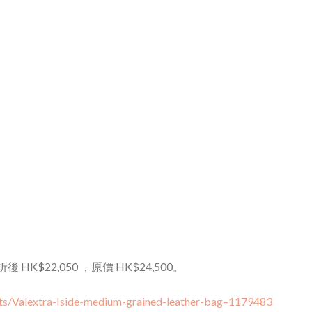
r bag 折後 HK$22,050 ，原價 HK$24,500。
cts/Valextra-Iside-medium-grained-leather-bag–1179483