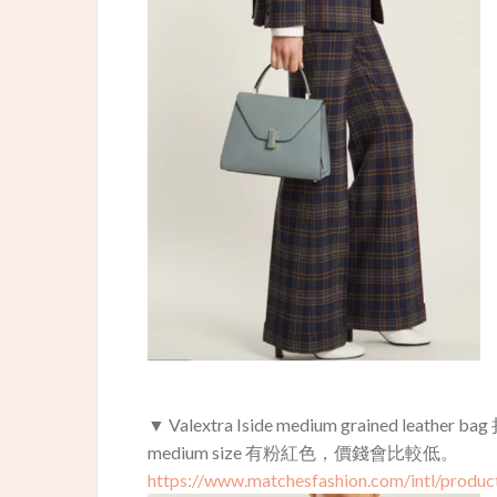
▼ Valextra Iside medium grained leathe
medium size 有粉紅色，價錢會比較低。
https://www.matchesfashion.com/intl/produ