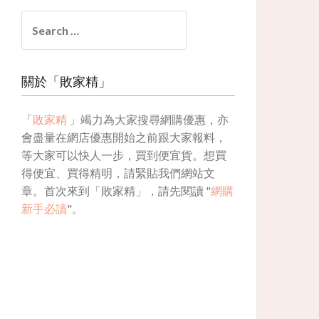
Search
for:
關於「敗家精」
「
敗家精
」竭力為大家搜尋網購優惠，亦
會盡量在網店優惠開始之前跟大家報料，
等大家可以快人一步，買到便宜貨。想買
得便宜、買得精明，請緊貼我們網站文
章。首次來到「敗家精」，請先閱讀 "
網購
新手必讀
"。