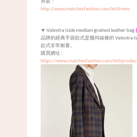
男裝：
http://www.matchesfashion.com/intl/mens
▼ Valextra Iside medium grained leather bag
品牌的經典手袋款式是幾何線條的 Valextra
款式非常耐看。
購買網址 :
https://www.matchesfashion.com/intl/produc