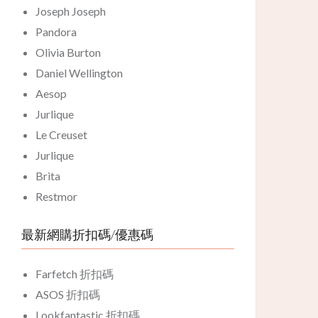
Joseph Joseph
Pandora
Olivia Burton
Daniel Wellington
Aesop
Jurlique
Le Creuset
Jurlique
Brita
Restmor
最新網購折扣碼/優惠碼
Farfetch 折扣碼
ASOS 折扣碼
Lookfantastic 折扣碼