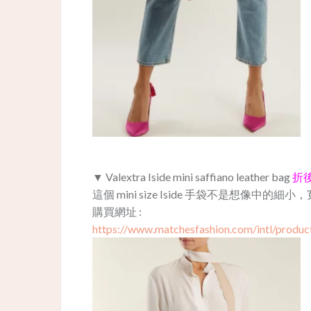
▼ Valextra Iside mini saffiano leather bag
折後
這個 mini size Iside 手袋不是想像中的
購買網址 :
https://www.matchesfashion.com/intl/produc