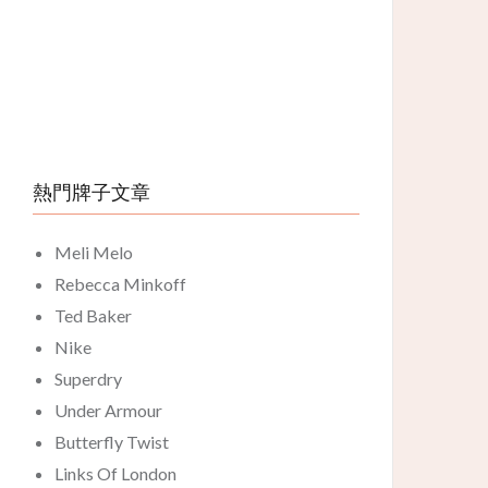
熱門牌子文章
Meli Melo
Rebecca Minkoff
Ted Baker
Nike
Superdry
Under Armour
Butterfly Twist
Links Of London