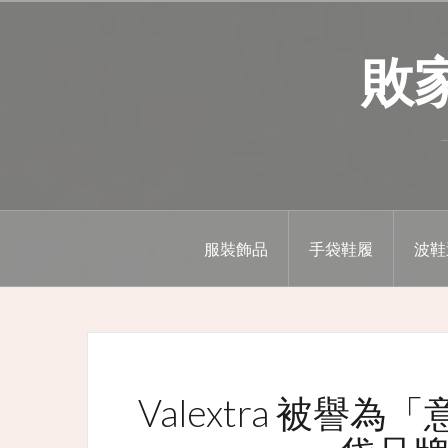
Skip
to
敗家精
content
服裝飾品
手袋鞋履
波鞋
Valextra 被