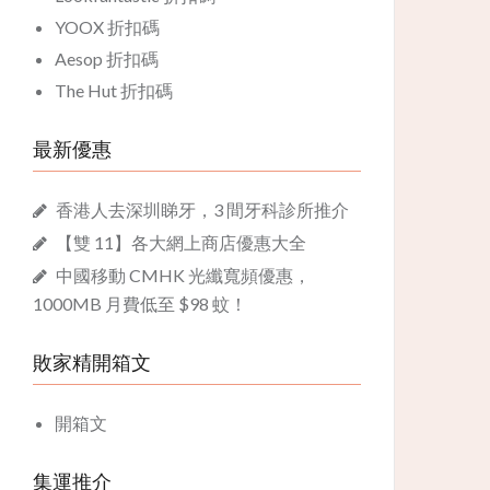
YOOX 折扣碼
Aesop 折扣碼
The Hut 折扣碼
最新優惠
香港人去深圳睇牙，3 間牙科診所推介
【雙 11】各大網上商店優惠大全
中國移動 CMHK 光纖寬頻優惠，
1000MB 月費低至 $98 蚊！
敗家精開箱文
開箱文
集運推介