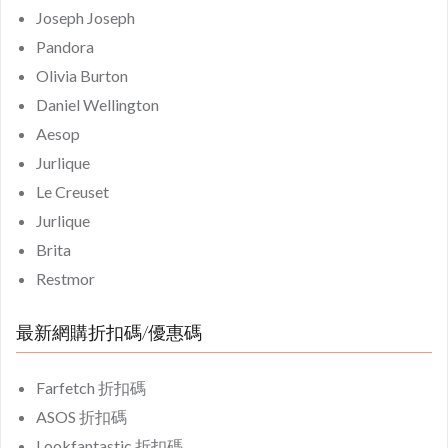
Joseph Joseph
Pandora
Olivia Burton
Daniel Wellington
Aesop
Jurlique
Le Creuset
Jurlique
Brita
Restmor
最新網購折扣碼/優惠碼
Farfetch 折扣碼
ASOS 折扣碼
Lookfantastic 折扣碼