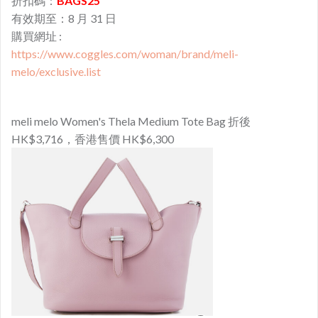
折扣碼：
BAGS25
有效期至：8 月 31 日
購買網址 :
https://www.coggles.com/woman/brand/meli-
melo/exclusive.list
meli melo Women's Thela Medium Tote Bag 折後
HK$3,716，香港售價 HK$6,300