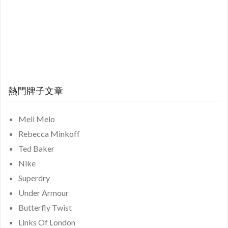
熱門牌子文章
Meli Melo
Rebecca Minkoff
Ted Baker
Nike
Superdry
Under Armour
Butterfly Twist
Links Of London