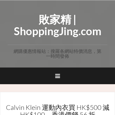
Skip
to
敗家精 |
content
ShoppingJing.com
網購優惠情報站：搜羅各網站特價消息，第
一時間發佈
Calvin Klein 運動內衣買 HK$500 減
HK$100，香港價錢 56 折