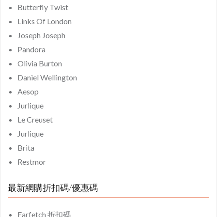
Butterfly Twist
Links Of London
Joseph Joseph
Pandora
Olivia Burton
Daniel Wellington
Aesop
Jurlique
Le Creuset
Jurlique
Brita
Restmor
最新網購折扣碼/優惠碼
Farfetch 折扣碼