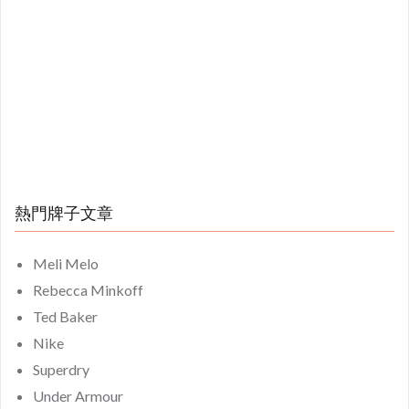
熱門牌子文章
Meli Melo
Rebecca Minkoff
Ted Baker
Nike
Superdry
Under Armour