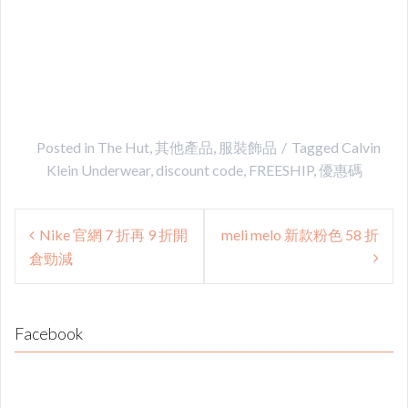
Posted in
The Hut
,
其他產品
,
服裝飾品
Tagged
Calvin
Klein Underwear
,
discount code
,
FREESHIP
,
優惠碼
Post
Nike 官網 7 折再 9 折開
meli melo 新款粉色 58 折
navigation
倉勁減
Facebook