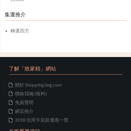
集運推介
轉運四方
了解「敗家精」網站
關於 ShoppingJing.com
聯絡我哋 (報料)
免責聲明
網店推介
2018 信用卡迎新優惠一覽