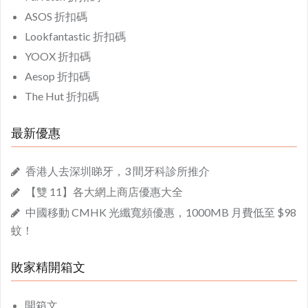
ASOS 折扣碼
Lookfantastic 折扣碼
YOOX 折扣碼
Aesop 折扣碼
The Hut 折扣碼
最新優惠
香港人去深圳睇牙，3 間牙科診所推介
【雙 11】各大網上商店優惠大全
中國移動 CMHK 光纖寬頻優惠，1000MB 月費低至 $98
蚊！
敗家精開箱文
開箱文