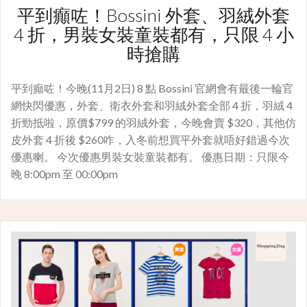
平到癲咗！Bossini 外套、羽絨外套
4 折，男裝女裝童裝都有，只限 4 小
時搶購
平到癲咗！今晚(11月2日) 8 點 Bossini 官網會有最後一輪官
網快閃優惠，外套、衛衣外套和羽絨外套全部 4 折，羽絨 4
折勁抵啦，原價$799 的羽絨外套，今晚會賣 $320，其他仿
皮外套 4 折後 $260咋，入冬前想買平外套就唔好錯過今次
優惠喇。 今次優惠男裝女裝童裝都有。 優惠日期：只限今
晚 8:00pm 至 00:00pm