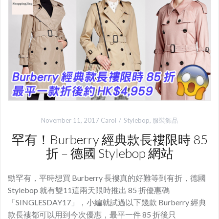
November 11, 2017
Carol
Stylebop
,
服裝飾品
罕有！Burberry 經典款長褸限時 85
折 – 德國 Stylebop 網站
勁罕有，平時想買 Burberry 長褸真的好難等到有折，德國
Stylebop 就有雙11這兩天限時推出 85 折優惠碼
「SINGLESDAY17」，小編就試過以下幾款 Burberry 經典
款長褸都可以用到今次優惠，最平一件 85 折後只