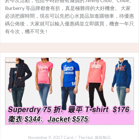
於今次活動，包括平時好難有減價的 Jimmy Choo、Chloé、
Burberry 等品牌都會有折，真是極難得的大好機會。 大家
必須把握時間，現在可以先把心水貨品加進購物車，待優惠
碼公佈後，大家就可以輸入優惠碼並立即購買，機會一年只
有今次，機不可失 !
November 9, 2017
Carol
The Hut
,
服裝飾品