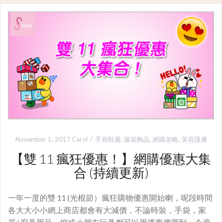
November 1, 2017
Carol
手袋鞋履
,
服裝飾品
,
網購攻略
,
美容護膚
【雙 11 瘋狂優惠！】網購優惠大集
合 (持續更新)
一年一度的雙 11 (光棍節）瘋狂購物優惠開始喇，呢段時間
各大大小小網上商店都會有大減價，不論時裝，手袋，家