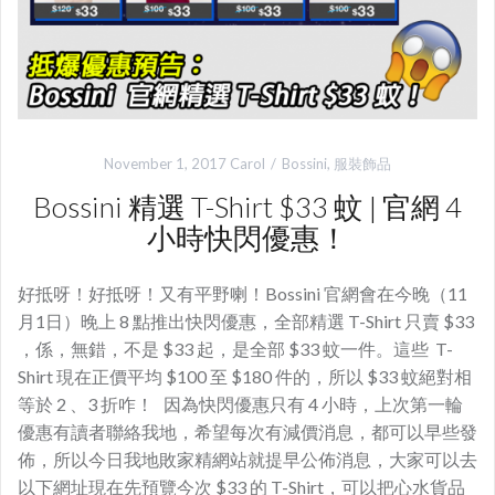
November 1, 2017
Carol
Bossini
,
服裝飾品
Bossini 精選 T-Shirt $33 蚊 | 官網 4
小時快閃優惠！
好抵呀！好抵呀！又有平野喇！Bossini 官網會在今晚（11
月1日）晚上 8 點推出快閃優惠，全部精選 T-Shirt 只賣 $33
，係，無錯，不是 $33 起，是全部 $33 蚊一件。這些 T-
Shirt 現在正價平均 $100 至 $180 件的，所以 $33 蚊絕對相
等於 2 、3 折咋！ 因為快閃優惠只有 4 小時，上次第一輪
優惠有讀者聯絡我地，希望每次有減價消息，都可以早些發
佈，所以今日我地敗家精網站就提早公佈消息，大家可以去
以下網址現在先預覽今次 $33 的 T-Shirt，可以把心水貨品