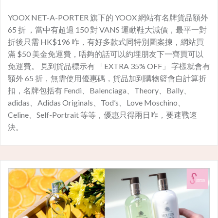
YOOX NET-A-PORTER 旗下的 YOOX 網站有名牌貨品額外
65 折 ，當中有超過 150 對 VANS 運動鞋大減價，最平一對
折後只需 HK$196 咋，有好多款式同特別圖案揀，網站買
滿 $50 美金免運費，唔夠的話可以約埋朋友下一齊買可以
免運費。 見到貨品標示有 「EXTRA 35% OFF」 字樣就會有
額外 65 折，無需使用優惠碼，貨品加到購物籃會自計算折
扣，名牌包括有 Fendi、Balenciaga、Theory、Bally、
adidas、Adidas Originals、Tod’s、Love Moschino、
Celine、Self-Portrait 等等，優惠只得兩日咋，要速戰速
決。