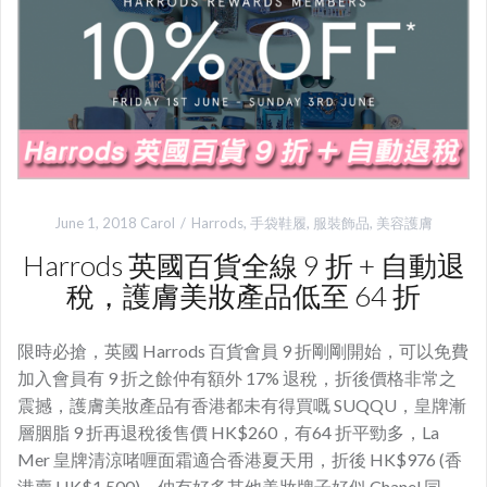
June 1, 2018
Carol
Harrods
,
手袋鞋履
,
服裝飾品
,
美容護膚
Harrods 英國百貨全線 9 折 + 自動退
稅，護膚美妝產品低至 64 折
限時必搶，英國 Harrods 百貨會員 9 折剛剛開始，可以免費
加入會員有 9 折之餘仲有額外 17% 退稅，折後價格非常之
震撼，護膚美妝產品有香港都未有得買嘅 SUQQU，皇牌漸
層胭脂 9 折再退稅後售價 HK$260，有64 折平勁多，La
Mer 皇牌清涼啫喱面霜適合香港夏天用，折後 HK$976 (香
港賣 HK$1,500)，仲有好多其他美妝牌子好似 Chanel 同