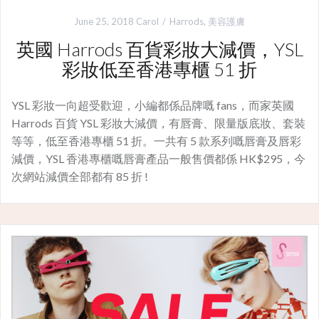
June 25, 2018
Carol
Harrods
,
美容護膚
英國 Harrods 百貨彩妝大減價，YSL
彩妝低至香港專櫃 51 折
YSL 彩妝一向超受歡迎，小編都係品牌嘅 fans，而家英國
Harrods 百貨 YSL 彩妝大減價，有唇膏、限量版底妝、套裝
等等，低至香港專櫃 51 折。一共有 5 款系列嘅唇膏及唇彩
減價，YSL 香港專櫃嘅唇膏產品一般售價都係 HK$295，今
次網站減價全部都有 85 折 !