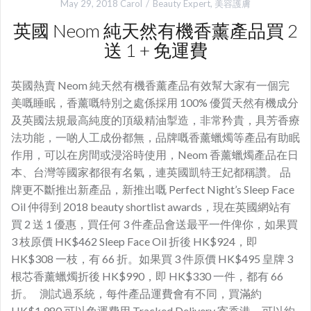
May 29, 2018
Carol
Beauty Expert
,
美容護膚
英國 Neom 純天然有機香薰產品買 2
送 1 + 免運費
英國熱賣 Neom 純天然有機香薰產品有效幫大家有一個完
美嘅睡眠，香薰嘅特別之處係採用 100% 優質天然有機成分
及英國法規最高純度的頂級精油掣造，非常矜貴，具芳香療
法功能，一啲人工成份都無，品牌嘅香薰蠟燭等產品有助眠
作用，可以在房間或浸浴時使用，Neom 香薰蠟燭產品在日
本、台灣等國家都很有名氣，連英國凱特王妃都稱讚。 品
牌更不斷推出新產品，新推出嘅 Perfect Night’s Sleep Face
Oil 仲得到 2018 beauty shortlist awards，現在英國網站有
買 2 送 1 優惠，買任何 3 件產品會送最平一件俾你，如果買
3 枝原價 HK$462 Sleep Face Oil 折後 HK$924，即
HK$308 一枝，有 66 折。如果買 3 件原價 HK$495 皇牌 3
根芯香薰蠟燭折後 HK$990，即 HK$330 一件，都有 66
折。 測試過系統，每件產品運費會有不同，買滿約
HK$1,980 可以免運費用 Tracked Delivery 寄香港，可以約