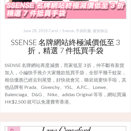
June 28, 2018
Carol
Ssense
,
手袋鞋履
,
服裝飾品
SSENSE 名牌網站終極減價低至 3
折，精選 7 件抵買手袋
SSENSE 名牌網站再度減價，而家低至 3 折，仲不斷有新貨
加入，小編快手推介大家幾款抵買手袋，全部平幾千蚊架，
相信優惠已經去到尾聲，好快就會完，睇岩就要快手啦，其
他品牌有 Prada、Givenchy、YSL、A.P.C.、Loewe、
Balenciaga、D&G 、Nike、adidas Original 等等，網站買滿
HK$2,500 就可以免運費寄香港。