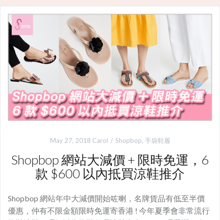
May 27, 2018
Carol
Shopbop
,
手袋鞋履
Shopbop 網站大減價 + 限時免運，6
款 $600 以內抵買涼鞋推介
Shopbop 網站年中大減價開始咗喇，名牌貨品有低至半價
優惠，仲有不限金額限時免運寄香港 ! 今年夏季會非常流行