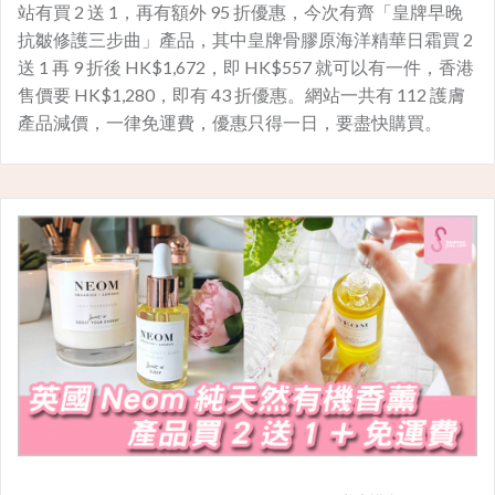
站有買 2 送 1，再有額外 95 折優惠，今次有齊「皇牌早晚
抗皺修護三步曲」產品，其中皇牌骨膠原海洋精華日霜買 2
送 1 再 9 折後 HK$1,672，即 HK$557 就可以有一件，香港
售價要 HK$1,280，即有 43 折優惠。網站一共有 112 護膚
產品減價，一律免運費，優惠只得一日，要盡快購買。