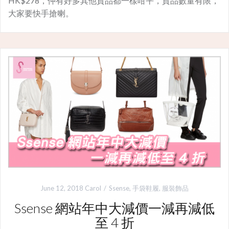
HK$278，仲有好多其他貨品都一樣咁平，貨品數量有限，
大家要快手搶喇。
June 12, 2018
Carol
Ssense
,
手袋鞋履
,
服裝飾品
Ssense 網站年中大減價一減再減低
至 4 折