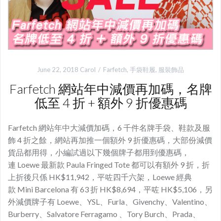
June 22, 2018
Carol
Farfetch
,
手袋鞋履
,
服裝飾品
Farfetch 網站年中減價再加碼，名牌
低至 4 折 + 額外 9 折優惠碼
Farfetch 網站年中大減價加碼，6 千件名牌手袋、鞋款及服
飾 4 折之餘，網站再加推一個額外 9 折優惠碼，大部份減價
貨品都用得，小編試過以下幾個牌子都用到優惠碼，
連 Loewe 最新款 Paula Fringed Tote 都可以有額外 9 折，折
上折後只係 HK$11,942，平咗四千六架，Loewe 經典
款 Mini Barcelona 有 63 折 HK$8,694，平咗 HK$5,106，另
外減價牌子有 Loewe、YSL、Furla、Givenchy、Valentino、
Burberry、Salvatore Ferragamo 、Tory Burch、Prada、