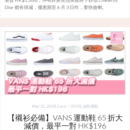
Dior 都有得減，優惠期至 6 月 3 日咋，要快搶喇。
May 31, 2018
Carol
YOOX
,
波鞋運動
【襯衫必備】VANS 運動鞋 65 折大
減價，最平一對 HK$196