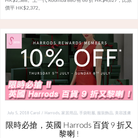
價平 HK$2,372。
July 5, 2018
Carol
Harrods
,
家居用品
,
手袋鞋履
,
服裝飾品
,
美容護膚
限時必搶，英國 Harrods 百貨 9 折又
黎喇 !