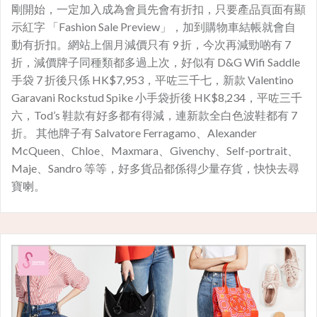
剛開始，一定加入成為會員先會有折扣，只要產品頁面有顯
示紅字 「Fashion Sale Preview」，加到購物車結帳就會自
動有折扣。網站上個月減價只有 9 折，今次再減勁啲有 7
折，減價牌子同種類都多過上次，好似有 D&G Wifi Saddle
手袋 7 折後只係 HK$7,953，平咗三千七，新款 Valentino
Garavani Rockstud Spike 小手袋折後 HK$8,234，平咗三千
六，Tod’s 鞋款有好多都有得減，連新款全白色波鞋都有 7
折。 其他牌子有 Salvatore Ferragamo、Alexander
McQueen、Chloe、Maxmara、Givenchy、Self-portrait、
Maje、Sandro 等等，好多貨品都係得少量存貨，快快去尋
寶喇。