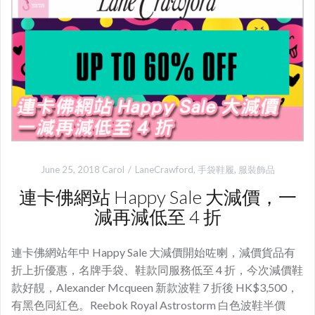
June 25, 2018
Carol
LaneCrawford
,
手袋鞋履
,
服裝飾品
連卡佛網站 Happy Sale 大減價，一
減再減低至 4 折
連卡佛網站年中 Happy Sale 大減價開始咗喇，減價貨品有
折上折優惠，名牌手袋、鞋款同服務低至 4 折，今次減價鞋
款好靚，Alexander Mcqueen 新款波鞋 7 折後 HK$3,500，
有黑色同紅色。Reebok Royal Astrostorm 白色波鞋半價