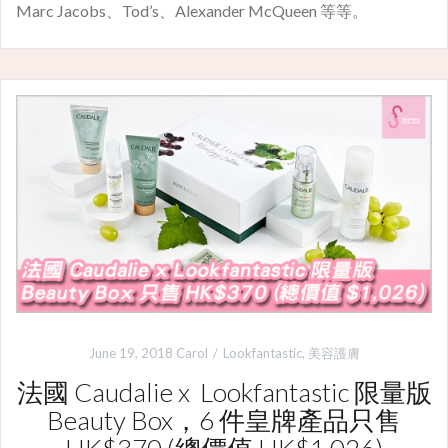
Marc Jacobs、Tod’s、Alexander McQueen 等等。
June 19, 2018
Carol
Lookfantastic
,
美容護膚
法國 Caudalie x Lookfantastic 限量版
Beauty Box，6 件皇牌產品只售
HK$370 (總價值 HK$1,026)