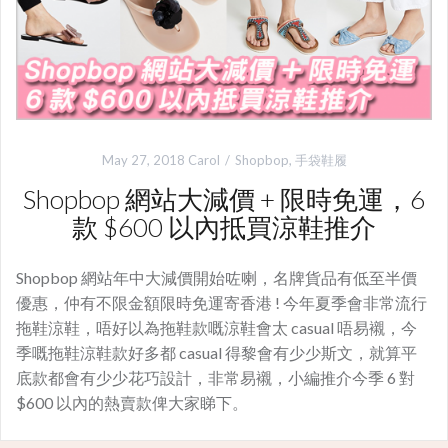
May 27, 2018
Carol
Shopbop
,
手袋鞋履
Shopbop 網站大減價 + 限時免運，6
款 $600 以內抵買涼鞋推介
Shopbop 網站年中大減價開始咗喇，名牌貨品有低至半價
優惠，仲有不限金額限時免運寄香港 ! 今年夏季會非常流行
拖鞋涼鞋，唔好以為拖鞋款嘅涼鞋會太 casual 唔易襯，今
季嘅拖鞋涼鞋款好多都 casual 得黎會有少少斯文，就算平
底款都會有少少花巧設計，非常易襯，小編推介今季 6 對
$600 以內的熱賣款俾大家睇下。