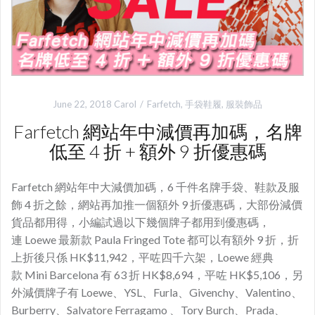
June 22, 2018
Carol
Farfetch
,
手袋鞋履
,
服裝飾品
Farfetch 網站年中減價再加碼，名牌
低至 4 折 + 額外 9 折優惠碼
Farfetch 網站年中大減價加碼，6 千件名牌手袋、鞋款及服
飾 4 折之餘，網站再加推一個額外 9 折優惠碼，大部份減價
貨品都用得，小編試過以下幾個牌子都用到優惠碼，
連 Loewe 最新款 Paula Fringed Tote 都可以有額外 9 折，折
上折後只係 HK$11,942，平咗四千六架，Loewe 經典
款 Mini Barcelona 有 63 折 HK$8,694，平咗 HK$5,106，另
外減價牌子有 Loewe、YSL、Furla、Givenchy、Valentino、
Burberry、Salvatore Ferragamo 、Tory Burch、Prada、