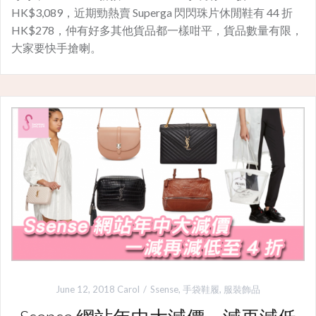
HK$3,089，近期勁熱賣 Superga 閃閃珠片休閒鞋有 44 折
HK$278，仲有好多其他貨品都一樣咁平，貨品數量有限，
大家要快手搶喇。
June 12, 2018
Carol
Ssense
,
手袋鞋履
,
服裝飾品