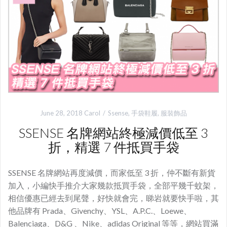
June 28, 2018
Carol
Ssense
,
手袋鞋履
,
服裝飾品
SSENSE 名牌網站終極減價低至 3
折，精選 7 件抵買手袋
SSENSE 名牌網站再度減價，而家低至 3 折，仲不斷有新貨
加入，小編快手推介大家幾款抵買手袋，全部平幾千蚊架，
相信優惠已經去到尾聲，好快就會完，睇岩就要快手啦，其
他品牌有 Prada、Givenchy、YSL、A.P.C.、Loewe、
Balenciaga、D&G 、Nike、adidas Original 等等，網站買滿