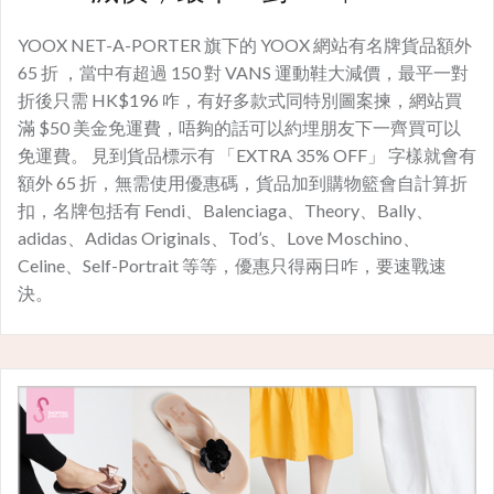
YOOX NET-A-PORTER 旗下的 YOOX 網站有名牌貨品額外
65 折 ，當中有超過 150 對 VANS 運動鞋大減價，最平一對
折後只需 HK$196 咋，有好多款式同特別圖案揀，網站買
滿 $50 美金免運費，唔夠的話可以約埋朋友下一齊買可以
免運費。 見到貨品標示有 「EXTRA 35% OFF」 字樣就會有
額外 65 折，無需使用優惠碼，貨品加到購物籃會自計算折
扣，名牌包括有 Fendi、Balenciaga、Theory、Bally、
adidas、Adidas Originals、Tod’s、Love Moschino、
Celine、Self-Portrait 等等，優惠只得兩日咋，要速戰速
決。