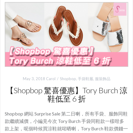
May 3, 2018
Carol
Shopbop
,
手袋鞋履
,
服裝飾品
【Shopbop 驚喜優惠】Tory Burch 涼
鞋低至 6 折
Shopbop 網站 Surprise Sale 第二日喇，所有手袋、服飾同鞋
款繼續減價，小編見今次 Tory Burch 手袋同鞋款一樣咁多
款上架，呢個時候買涼鞋就啱晒喇，Tory Burch 鞋款價錢一