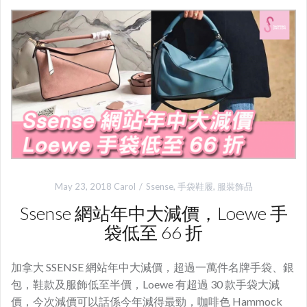
May 23, 2018
Carol
Ssense
,
手袋鞋履
,
服裝飾品
Ssense 網站年中大減價，Loewe 手
袋低至 66 折
加拿大 SSENSE 網站年中大減價，超過一萬件名牌手袋、銀
包，鞋款及服飾低至半價，Loewe 有超過 30 款手袋大減
價，今次減價可以話係今年減得最勁，咖啡色 Hammock