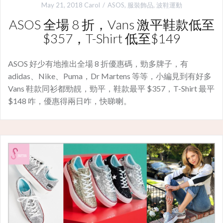
May 21, 2018
Carol
ASOS
,
服裝飾品
,
波鞋運動
ASOS 全場 8 折，Vans 激平鞋款低至
$357，T-Shirt 低至$149
ASOS 好少有地推出全場 8 折優惠碼，勁多牌子，有
adidas、Nike、Puma，Dr Martens 等等，小編見到有好多
Vans 鞋款同衫都勁靚，勁平，鞋款最平 $357，T-Shirt 最平
$148 咋，優惠得兩日咋，快睇喇。